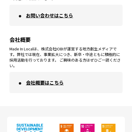
お問い合わせはこちら
鹿児島
エリア
愛媛
エリア
和歌山
エリア
会社概要
沖縄
エリア
高知
エリア
Made In Localは、株式会社IOBIが運営する地方創生メディアで
す。弊社では現在、事業拡大につき、新卒・中途ともに積極的に
採用活動を行っております。 ご興味のある方はぜひご一読くださ
い。
会社概要はこちら