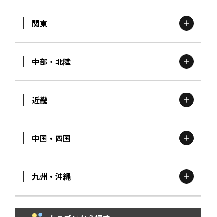
関東
北海道
エリア
中部・北陸
茨城
エリア
青森
エリア
近畿
新潟
エリア
栃木
エリア
岩手
エリア
中国・四国
滋賀
エリア
富山
エリア
群馬
エリア
宮城
エリア
九州・沖縄
鳥取
エリア
京都
エリア
石川
エリア
埼玉
エリア
秋田
エリア