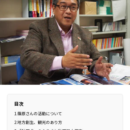
長野エリア
岐阜エリア
静岡エリア
愛知エリア
三重エリア
滋賀エリア
京都エリア
大阪市エリア
北摂エリア
堺・泉州エリア
河内エリア
兵庫エリア
奈良エリア
和歌山エリア
鳥取エリア
島根エリア
岡山エリア
広島エリア
山口エリア
徳島エリア
香川エリア
愛媛エリア
目次
高知エリア
福岡エリア
1
.
篠原さんの活動について
佐賀エリア
長崎エリア
2
.
地方創生、観光のあり方
熊本エリア
大分エリア