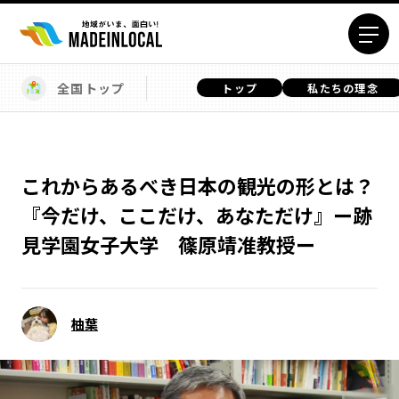
全国トップ
トップ
私たちの理念
エリアから探す
北海道エリア
青森エリア
岩手エリア
宮城エリア
これからあるべき日本の観光の形とは？
秋田エリア
山形エリア
『今だけ、ここだけ、あなただけ』ー跡
福島エリア
茨城エリア
見学園女子大学 篠原靖准教授ー
栃木エリア
群馬エリア
埼玉エリア
千葉エリア
東京23区エリア
多摩エリア
柚葉
神奈川エリア
新潟エリア
富山エリア
石川エリア
福井エリア
山梨エリア