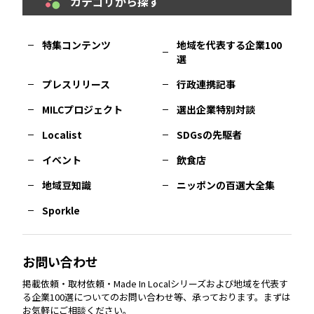
カテゴリから探す
福岡
エリア
島根
エリア
大阪市
エリア
福井
エリア
千葉
エリア
山形
エリア
特集コンテンツ
地域を代表する企業100
選
佐賀
エリア
岡山
エリア
北摂
エリア
長野
エリア
東京23区
エリア
福島
エリア
プレスリリース
行政連携記事
MILCプロジェクト
選出企業特別対談
長崎
エリア
広島
エリア
堺・泉州
エリア
岐阜
エリア
多摩
エリア
Localist
SDGsの先駆者
イベント
飲食店
熊本
エリア
山口
エリア
河内
エリア
静岡
エリア
神奈川
エリア
地域豆知識
ニッポンの百選大全集
Sporkle
大分
エリア
徳島
エリア
兵庫
エリア
愛知
エリア
山梨
エリア
お問い合わせ
掲載依頼・取材依頼・Made In Localシリーズおよび地域を代表す
宮崎
エリア
香川
エリア
奈良
エリア
三重
エリア
る企業100選についてのお問い合わせ等、承っております。まずは
お気軽にご相談ください。