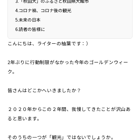
3
.
「秋田犬」のふるさと秋田県大館市
宮崎エリア
鹿児島エリア
4
.
コロナ禍、コロナ後の観光
沖縄エリア
5
.
未来の日本
6
.
読者の皆様に
カテゴリから探す
こんにちは、ライターの柚葉です：）
特集コンテンツ
地域を代表する 企業100選
2年ぶりに行動制限がなかった今年のゴールデンウィー
プレスリリース
行政連携記事
ク。
MILCプロジェクト
選出企業特別対談
Localist
SDGsの先駆者
皆さんはどこかへいきましたか？
イベント
飲食店
地域豆知識
ニッポンの百選大全集
２０２０年からこの２年間、我慢してきたことが沢山あ
Sporkle
ると思います。
「人」から探す
そのうちの一つが「観光」ではないでしょうか。