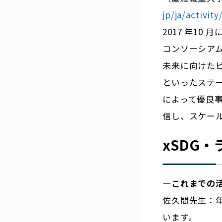
山口
jp/ja/activity
2017 年10
徳島
コンソーシア
未来に向けた
香川
といったステ
愛媛
によって優良
信し、スケー
高知
xSDG
福岡
―これまでの
佐賀
佐久間先生：年
います。
長崎