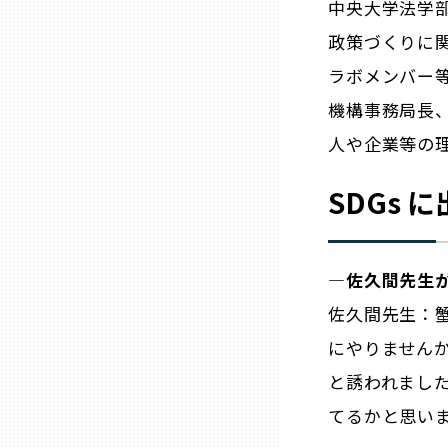
中央大学法学
政策づくりに関
三重
ラボメンバー
滋賀
機構事務局長
人や企業等の
京都
SDGs 
大阪市
―佐久間先生が
北摂
佐久間先生：蟹
にやりません
堺・泉州
と誘われまし
河内
てるかと思い