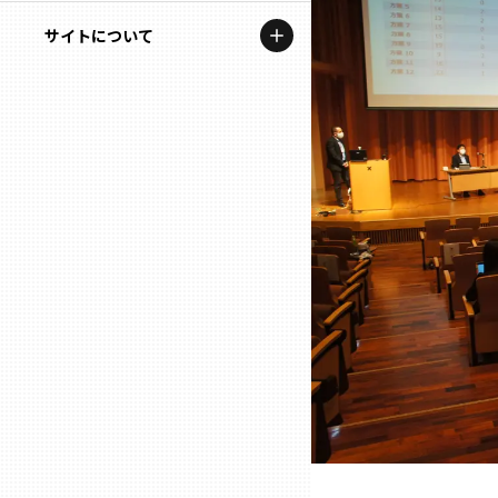
地域を代表する企業100選
記事ライター
サイトについて
岩手
プレスリリース
アンバサダー
私たちの理念
宮城
行政連携記事
お問い合わせ
MILCプロジェクト
秋田
運営会社情報
選出企業特別対談
山形
Localist
SDGsの先駆者
福島
イベント
茨城
飲食店
栃木
地域豆知識