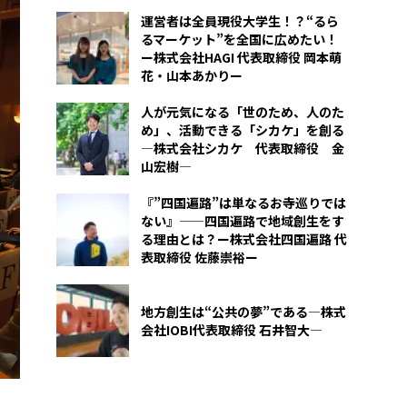
運営者は全員現役大学生！？“るら
るマーケット”を全国に広めたい！
ー株式会社HAGI 代表取締役 岡本萌
花・山本あかりー
人が元気になる「世のため、人のた
め」、活動できる「シカケ」を創る
―株式会社シカケ 代表取締役 金
山宏樹―
『”四国遍路”は単なるお寺巡りでは
ない』——四国遍路で地域創生をす
る理由とは？ー株式会社四国遍路 代
表取締役 佐藤崇裕ー
地方創生は“公共の夢”である―株式
会社IOBI代表取締役 石井智大―