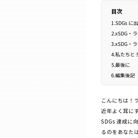
ニッポンの百選大全集
群馬
目次
Sporkle
1
.
SDGs 
埼玉
2
.
xSDG・
千葉
3
.
xSDG・
4
.
私たちと S
東京23区
5
.
最後に
6
.
編集後記
多摩地域
こんにちは！
神奈川
近年よく耳にす
新潟
SDGs 達成
るのをあなた
富山