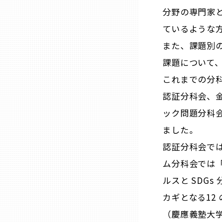
分野の専門家と
熊本
ているような
また、課題別の
大分
課題について
これまでの分科会
宮崎
認証分科会、
ック問題分科会
鹿児島
ました。
認証分科会で
沖縄
ム分科会では「
ルスと SDGs
カギとなる12
（慶應義塾大学