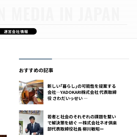
N MEDIA IN JAPAN
運営会社情報
おすすめの記事
新しい｢暮らし｣の可能性を提案する
会社―YADOKARI株式会社 代表取締
役 さわだいっせい ―
若者と社会のそれぞれの課題を繋い
で解決策を紡ぐ ー株式会社ネオ倶楽
部代表取締役社長 柳川敏昭ー