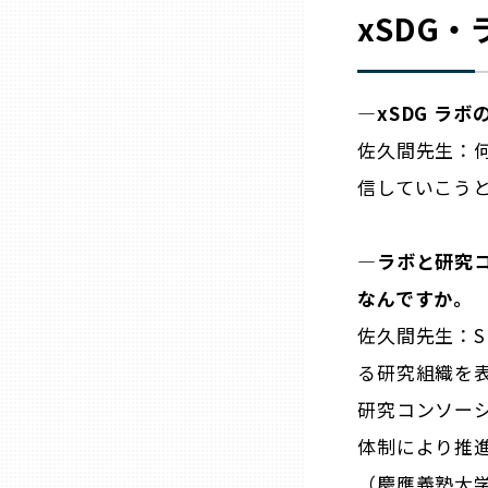
xSDG・
兵庫
奈良
―xSDG ラ
佐久間先生：何
和歌山
信していこう
鳥取
―ラボと研究
なんですか。
島根
佐久間先生：S
岡山
る研究組織を
研究コンソー
広島
体制により推
（慶應義塾大学