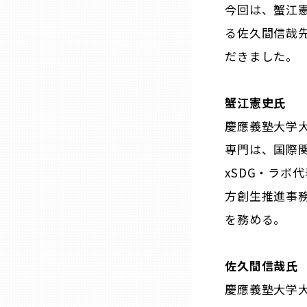
今回は、蟹江憲
る佐久間信哉先
石川
だきました。
福井
蟹江憲史氏
慶應義塾大学
山梨
専門は、国際関
長野
xSDG・ラボ
方創生推進事務
岐阜
を務める。
静岡
佐久間信哉氏
慶應義塾大学
愛知