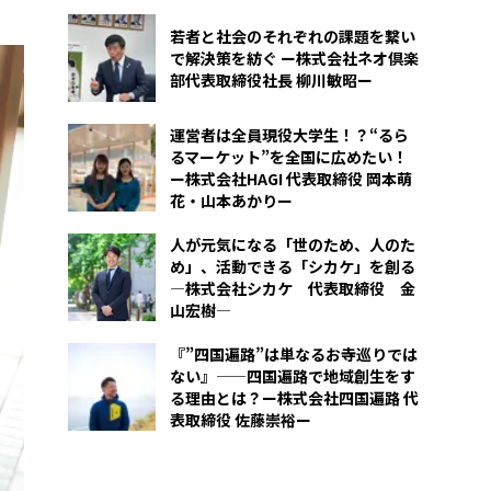
若者と社会のそれぞれの課題を繋い
で解決策を紡ぐ ー株式会社ネオ倶楽
部代表取締役社長 柳川敏昭ー
運営者は全員現役大学生！？“るら
るマーケット”を全国に広めたい！
ー株式会社HAGI 代表取締役 岡本萌
花・山本あかりー
人が元気になる「世のため、人のた
め」、活動できる「シカケ」を創る
―株式会社シカケ 代表取締役 金
山宏樹―
『”四国遍路”は単なるお寺巡りでは
ない』——四国遍路で地域創生をす
る理由とは？ー株式会社四国遍路 代
表取締役 佐藤崇裕ー