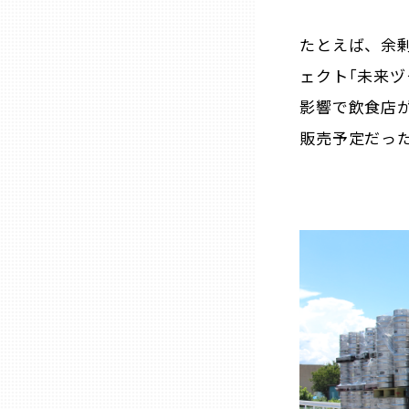
たとえば、余
石川
ェクト｢未来ヅ
影響で飲食店が
福井
販売予定だっ
山梨
長野
岐阜
静岡
愛知