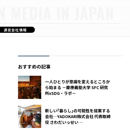
N MEDIA IN JAPAN
運営会社情報
おすすめの記事
一人ひとりが意識を変えるところか
ら始まる －慶應義塾大学 SFC 研究
所xSDG・ラボ－
新しい｢暮らし｣の可能性を提案する
会社―YADOKARI株式会社 代表取締
役 さわだいっせい ―