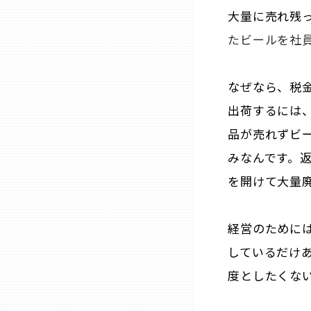
大量に売れ残
兵庫
たビールを社
奈良
なぜなら、税
和歌山
出荷するには
品が売れずビ
鳥取
みなんです。
を開けて大量
島根
経営のために
岡山
しているだけ
度としたくな
広島