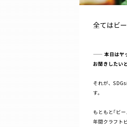
ニッポンの百選大全集
群馬
Sporkle
埼玉
全てはビー
千葉
——
本日はヤ
東京23区
お聞きしたい
多摩地域
それが、SDG
す。
神奈川
新潟
もともと｢ビー
年間クラフト
富山