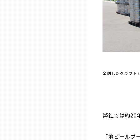
三重
滋賀
京都
大阪市
余剰したクラフトビー
北摂
堺・泉州
弊社では約2
河内
「地ビールブ