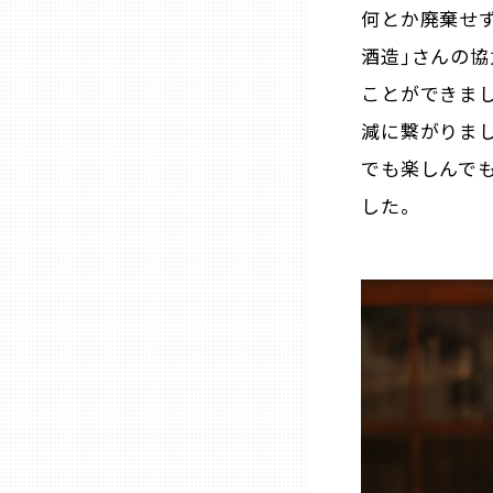
山口
何とか廃棄せ
酒造｣さんの
徳島
ことができまし
減に繋がりま
香川
でも楽しんで
した。
愛媛
高知
福岡
佐賀
長崎