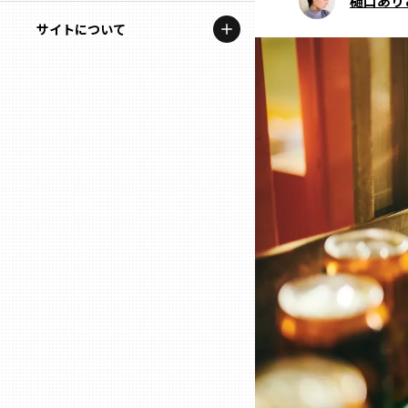
樋口あり
地域を代表する企業100選
記事ライター
サイトについて
岩手
プレスリリース
アンバサダー
私たちの理念
宮城
行政連携記事
お問い合わせ
MILCプロジェクト
秋田
運営会社情報
選出企業特別対談
山形
Localist
SDGsの先駆者
福島
イベント
茨城
飲食店
栃木
地域豆知識