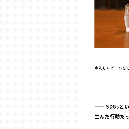
熊本
大分
宮崎
余剰したビールをも
鹿児島
沖縄
—— SDGs
生んだ行動だ