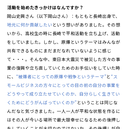
―――活動を始めたきっかけはなんですか？
記事ライター
アンバサダー
岡山史興さん（以下岡山さん）：もともと長崎出身で、
地元に何か貢献したい
という想いがありました。その想
お問い合わせ
会社概要
いから、高校生の時に長崎で平和活動を立ち上げ、活動
をしていました。しかし、原爆というテーマはみんなが
共有できるものにまだまだなれていないように感じ
て・・・。そんな中、東日本大震災で被災した方々の事
業の復興や立ち直していくためのお手伝いをしていた時
に、
“被爆者にとっての原爆や戦争というテーマ”
と
“ス
モールビジネスの方々にとっての目の前の自分の事業を
どうやって成り立たせていくのか、自分らしく生きてい
くためにどうがんばっていくのか”
ということは同じな
んだなと気づきました。一人一人が平和な状態を作るに
はその人が今いる場所で最大限幸せになるための後押し
をしていくことが大切なのではないか、その後押しが自