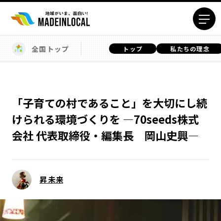
全国トップ
トップ
私たちの理念
エリアから探す
北海道エリア
青森エリア
岩手エリア
宮城エリア
「子育ての村であること」を大切にし続
秋田エリア
山形エリア
けられる環境づくりを ―70seeds株式
福島エリア
茨城エリア
会社 代表取締役・編集長 岡山史興―
栃木エリア
群馬エリア
埼玉エリア
千葉エリア
東京23区エリア
多摩エリア
昇 未来
神奈川エリア
新潟エリア
富山エリア
石川エリア
福井エリア
山梨エリア