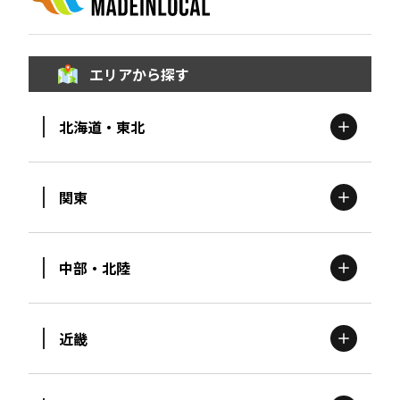
エリアから探す
北海道・東北
関東
北海道
エリア
中部・北陸
茨城
エリア
青森
エリア
近畿
新潟
エリア
栃木
エリア
岩手
エリア