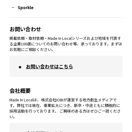
Sporkle
大分
エリア
徳島
エリア
兵庫
エリア
愛知
エリア
山梨
エリア
お問い合わせ
掲載依頼・取材依頼・Made In Localシリーズおよび地域を代表す
宮崎
エリア
香川
エリア
奈良
エリア
三重
エリア
る企業100選についてのお問い合わせ等、承っております。まずは
お気軽にご相談ください。
お問い合わせはこちら
鹿児島
エリア
愛媛
エリア
和歌山
エリア
会社概要
沖縄
エリア
高知
エリア
Made In Localは、株式会社IOBIが運営する地方創生メディアで
す。弊社では現在、事業拡大につき、新卒・中途ともに積極的に
採用活動を行っております。 ご興味のある方はぜひご一読くださ
い。