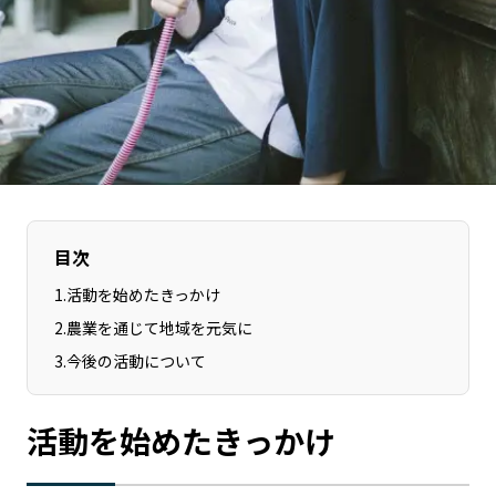
宮崎エリア
鹿児島エリア
沖縄エリア
カテゴリから探す
特集コンテンツ
地域を代表する 企業100選
プレスリリース
行政連携記事
MILCプロジェクト
選出企業特別対談
目次
Localist
SDGsの先駆者
1
.
活動を始めたきっかけ
イベント
飲食店
2
.
農業を通じて地域を元気に
地域豆知識
ニッポンの百選大全集
3
.
今後の活動について
Sporkle
活動を始めたきっかけ
「人」から探す