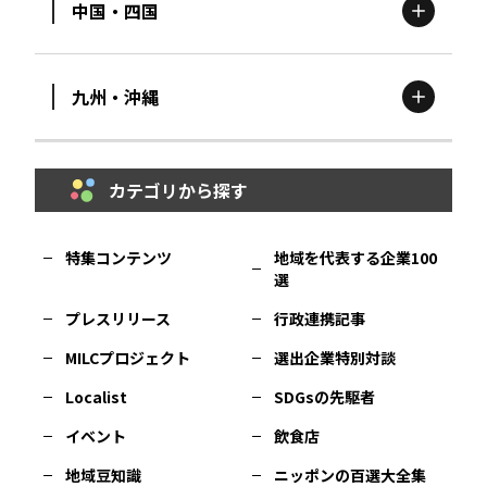
中国・四国
滋賀
エリア
富山
エリア
群馬
エリア
宮城
エリア
九州・沖縄
鳥取
エリア
京都
エリア
石川
エリア
埼玉
エリア
秋田
エリア
カテゴリから探す
福岡
エリア
島根
エリア
大阪市
エリア
福井
エリア
千葉
エリア
山形
エリア
特集コンテンツ
地域を代表する企業100
選
佐賀
エリア
岡山
エリア
北摂
エリア
長野
エリア
東京23区
エリア
福島
エリア
プレスリリース
行政連携記事
MILCプロジェクト
選出企業特別対談
長崎
エリア
広島
エリア
堺・泉州
エリア
岐阜
エリア
多摩
エリア
Localist
SDGsの先駆者
イベント
飲食店
熊本
エリア
山口
エリア
河内
エリア
静岡
エリア
神奈川
エリア
地域豆知識
ニッポンの百選大全集