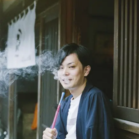
長野エリア
岐阜エリア
静岡エリア
愛知エリア
三重エリア
滋賀エリア
京都エリア
大阪市エリア
北摂エリア
堺・泉州エリア
河内エリア
兵庫エリア
奈良エリア
和歌山エリア
鳥取エリア
島根エリア
岡山エリア
広島エリア
山口エリア
徳島エリア
香川エリア
愛媛エリア
高知エリア
福岡エリア
佐賀エリア
長崎エリア
熊本エリア
大分エリア