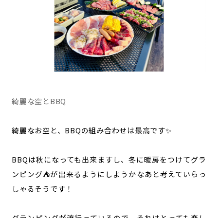
綺麗な空とBBQ
綺麗なお空と、BBQの組み合わせは最高です✨
BBQは秋になっても出来ますし、冬に暖房をつけてグラ
ンピング⛺が出来るようにしようかなあと考えていらっ
しゃるそうです！
グランピングが流行っているので、それはとっても楽し