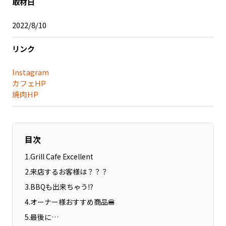
取材日
2022/8/10
リンク
Instagram
カフェHP
焼肉HP
目次
1
.
Grill Cafe Excellent
2
.
来店するお客様は？？？
3
.
BBQも出来ちゃう⁉
4
.
オーナー様おすすめ商品🍔
5
.
最後に…