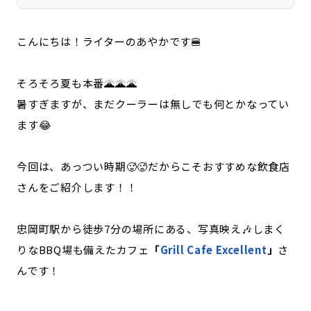
こんにちは！ライターのあやかです🍔
そろそろ夏も本番🌋🌋🌋
暑すぎますが、まだクーラーは無しでも何とかなってい
ます😂
今回は、あっつい時期🥵🥵だからこそおすすめな飲食店
さんをご紹介します！！
忠岡町駅から徒歩7分の場所にある、写真映え🎶しまく
りなBBQ場も備えたカフェ
「
Grill Cafe Excellent
」
さ
んです！