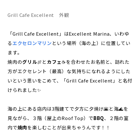
Grill Cafe Excellent 外観
「Grill Cafe Excellent」はExcellent Marina、いわゆ
る
エクセロンマリン
という場所（海の上）に位置してい
ます。
焼肉の
グリル
🍖と
カフェ
☕を合わせたお名前と、訪れた
方がエクセレント（最高）な気持ちになれるようにした
いという思いをこめて、「Grill Cafe Excellent」と名付
けられました✨
海の上にある店内は3階建てで夕方に夕焼け🌇と海🌊を
見ながら、３階（屋上のRoof Top）で
BBQ
、２階の室
内で
焼肉
を楽しむことが出来ちゃうんです！！