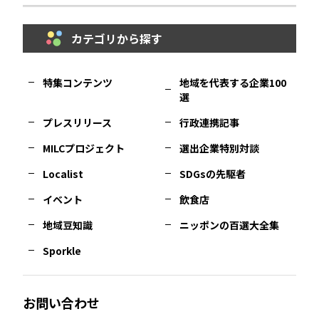
カテゴリから探す
福岡
エリア
島根
エリア
大阪市
エリア
福井
エリア
千葉
エリア
山形
エリア
特集コンテンツ
地域を代表する企業100
選
佐賀
エリア
岡山
エリア
北摂
エリア
長野
エリア
東京23区
エリア
福島
エリア
プレスリリース
行政連携記事
MILCプロジェクト
選出企業特別対談
長崎
エリア
広島
エリア
堺・泉州
エリア
岐阜
エリア
多摩
エリア
Localist
SDGsの先駆者
イベント
飲食店
熊本
エリア
山口
エリア
河内
エリア
静岡
エリア
神奈川
エリア
地域豆知識
ニッポンの百選大全集
Sporkle
大分
エリア
徳島
エリア
兵庫
エリア
愛知
エリア
山梨
エリア
お問い合わせ