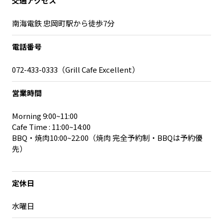
交通アクセス
南海電鉄 忠岡町駅から徒歩7分
電話番号
072-433-0333（Grill Cafe Excellent）
営業時間
Morning 9:00~11:00
Cafe Time : 11:00~14:00
BBQ・焼肉10:00~22:00（焼肉 完全予約制・BBQは予約優
先）
定休日
水曜日