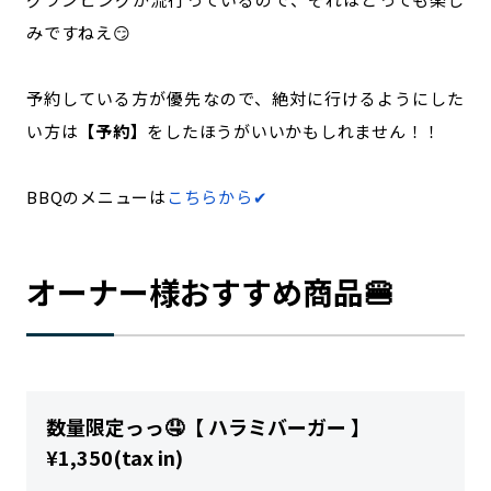
みですねえ😏
予約している方が優先なので、絶対に行けるようにした
い方は
【予約】
をしたほうがいいかもしれません！！
BBQのメニューは
こちらから✔
オーナー様おすすめ商品🍔
数量限定っっ🤤【 ハラミバーガー 】
¥1,350(tax in)