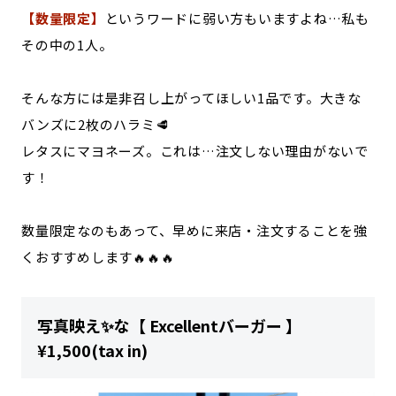
【数量限定】
というワードに弱い方もいますよね…私も
その中の1人。
そんな方には是非召し上がってほしい1品です。大きな
バンズに2枚のハラミ🥩
レタスにマヨネーズ。これは…注文しない理由がないで
す！
数量限定なのもあって、早めに来店・注文することを強
くおすすめします🔥🔥🔥
写真映え✨な【 Excellentバーガー 】
¥1,500(tax in)