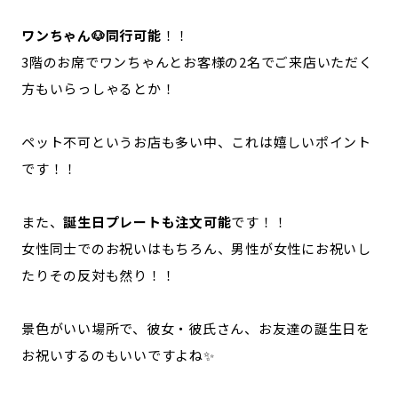
ワンちゃん🐶同行可能
！！
3階のお席でワンちゃんとお客様の2名でご来店いただく
方もいらっしゃるとか！
ペット不可というお店も多い中、これは嬉しいポイント
です！！
また、
誕生日プレートも注文可能
です！！
女性同士でのお祝いはもちろん、男性が女性にお祝いし
たりその反対も然り！！
景色がいい場所で、彼女・彼氏さん、お友達の誕生日を
お祝いするのもいいですよね✨