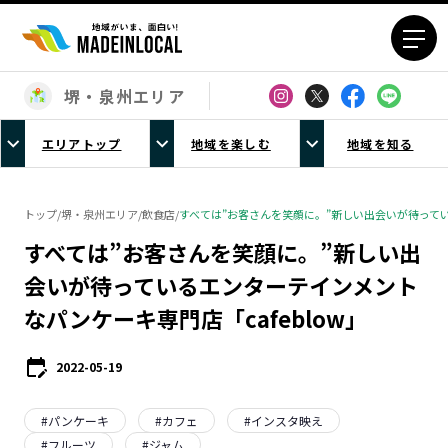
堺・泉州エリア
エリアから探す
エリアトップ
地域を楽しむ
地域を知る
北海道エリア
青森エリア
岩手エリア
宮城エリア
トップ
/
堺・泉州エリア
/
飲食店
/
すべては”お客さんを笑顔に。”新しい出会いが待ってい
秋田エリア
山形エリア
すべては”お客さんを笑顔に。”新しい出
福島エリア
茨城エリア
会いが待っているエンターテインメント
栃木エリア
群馬エリア
なパンケーキ専門店「cafeblow」
埼玉エリア
千葉エリア
東京23区エリア
多摩エリア
2022-05-19
神奈川エリア
新潟エリア
富山エリア
石川エリア
#
パンケーキ
#
カフェ
#
インスタ映え
福井エリア
山梨エリア
#
フルーツ
#
ジャム