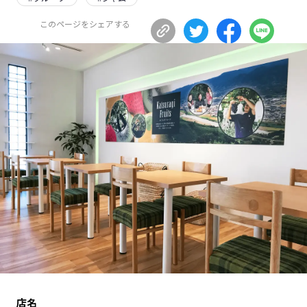
長野エリア
岐阜エリア
このページをシェアする
静岡エリア
愛知エリア
三重エリア
滋賀エリア
京都エリア
大阪市エリア
北摂エリア
堺・泉州エリア
河内エリア
兵庫エリア
奈良エリア
和歌山エリア
鳥取エリア
島根エリア
岡山エリア
広島エリア
山口エリア
徳島エリア
香川エリア
愛媛エリア
高知エリア
福岡エリア
佐賀エリア
長崎エリア
熊本エリア
大分エリア
店名