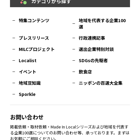
カテゴリから探す
福岡
エリア
島根
エリア
大阪市
エリア
福井
エリア
千葉
エリア
山形
エリア
特集コンテンツ
地域を代表する企業100
選
佐賀
エリア
岡山
エリア
北摂
エリア
長野
エリア
東京23区
エリア
福島
エリア
プレスリリース
行政連携記事
MILCプロジェクト
選出企業特別対談
長崎
エリア
広島
エリア
堺・泉州
エリア
岐阜
エリア
多摩
エリア
Localist
SDGsの先駆者
イベント
飲食店
熊本
エリア
山口
エリア
河内
エリア
静岡
エリア
神奈川
エリア
地域豆知識
ニッポンの百選大全集
Sporkle
大分
エリア
徳島
エリア
兵庫
エリア
愛知
エリア
山梨
エリア
お問い合わせ
掲載依頼・取材依頼・Made In Localシリーズおよび地域を代表す
宮崎
エリア
香川
エリア
奈良
エリア
三重
エリア
る企業100選についてのお問い合わせ等、承っております。まずは
お気軽にご相談ください。