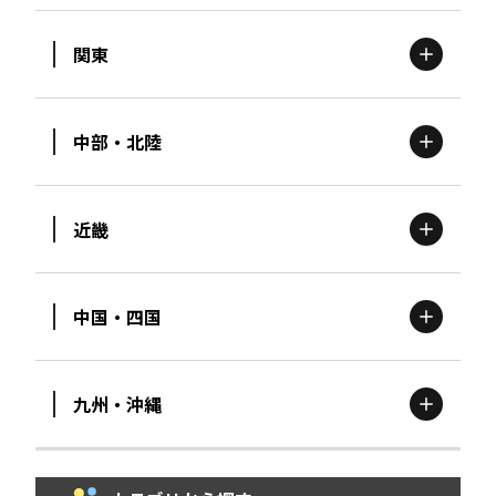
関東
北海道
エリア
中部・北陸
茨城
エリア
青森
エリア
近畿
新潟
エリア
栃木
エリア
岩手
エリア
中国・四国
滋賀
エリア
富山
エリア
群馬
エリア
宮城
エリア
九州・沖縄
鳥取
エリア
京都
エリア
石川
エリア
埼玉
エリア
秋田
エリア