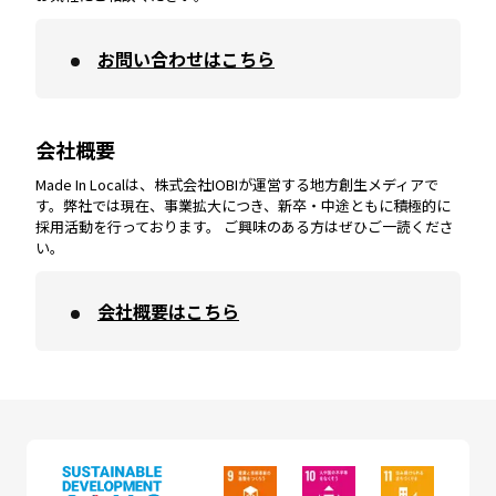
お問い合わせはこちら
鹿児島
エリア
愛媛
エリア
和歌山
エリア
会社概要
沖縄
エリア
高知
エリア
Made In Localは、株式会社IOBIが運営する地方創生メディアで
す。弊社では現在、事業拡大につき、新卒・中途ともに積極的に
採用活動を行っております。 ご興味のある方はぜひご一読くださ
い。
会社概要はこちら