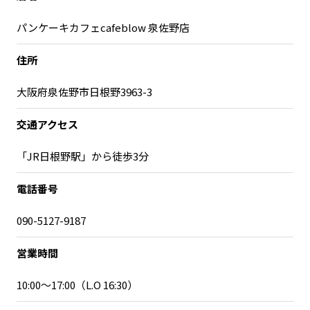
宮崎エリア
鹿児島エリア
パンケーキカフェcafeblow 泉佐野店
沖縄エリア
住所
カテゴリから探す
大阪府泉佐野市日根野3963-3
特集コンテンツ
地域を代表する 企業100選
交通アクセス
プレスリリース
行政連携記事
「JR日根野駅」から徒歩3分
MILCプロジェクト
選出企業特別対談
Localist
SDGsの先駆者
電話番号
イベント
飲食店
090-5127-9187
地域豆知識
ニッポンの百選大全集
Sporkle
営業時間
10:00～17:00（L.O 16:30）
「人」から探す