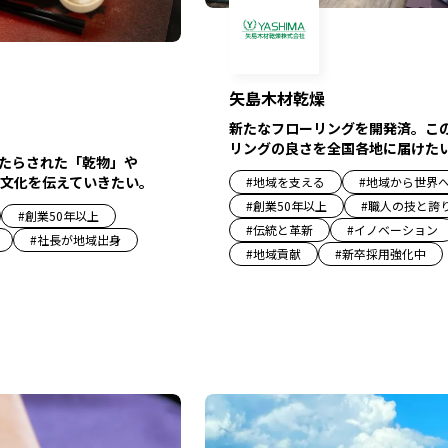
矢島木材乾燥
新たなフローリングを開発済。こ
リングの良さを全国各地に届けた
たらされた「乾物」や
文化を伝えていきたい。
#
地域を支える
#
地域から世界
#
創業50年以上
#
職人の技と誇
#
創業50年以上
#
伝統と革新
#
イノベーション
#
社長が地域出身
#
地域貢献
#
新卒採用強化中