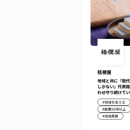
山口
徳島
香川
愛媛
桔梗屋
高知
地域と共に『能代
しかない』代表銘
福岡
わせ守り続けてい
#
地域を支える
#
創業50年以上
佐賀
#
地域貢献
長崎