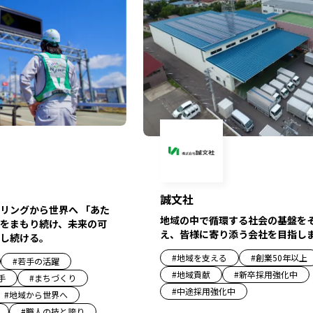
誠文社
リングから世界へ 「あた
地域の中で循環する社会の基盤を
をまもり続け、未来の可
え、皆様に寄り添う会社を目指し
し続ける。
#
地域を支える
#
創業50年以上
#
若手の活躍
#
地域貢献
#
新卒採用強化中
手
#
まちづくり
#
中途採用強化中
#
地域から世界へ
#
職人の技と誇り