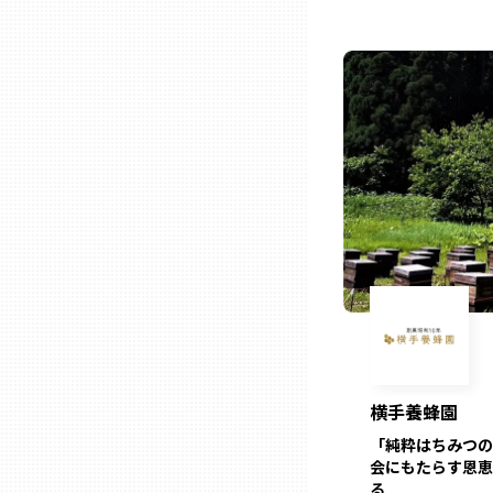
熊本
大分
宮崎
鹿児島
沖縄
横手養蜂園
「純粋はちみつの
会にもたらす恩恵
る