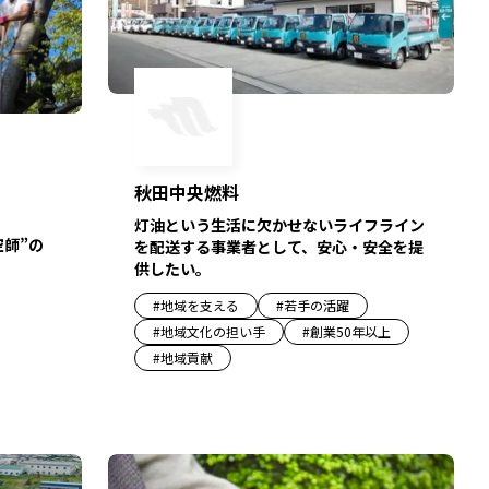
秋田中央燃料
灯油という生活に欠かせないライフライン
空師”の
を配送する事業者として、安心・安全を提
供したい。
#
地域を支える
#
若手の活躍
#
地域文化の担い手
#
創業50年以上
#
地域貢献