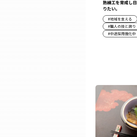
熟練工を育成し日
りたい。
三重
#
地域を支える
#
職人の技と誇り
滋賀
#
中途採用強化中
京都
大阪市
北摂
堺・泉州
河内