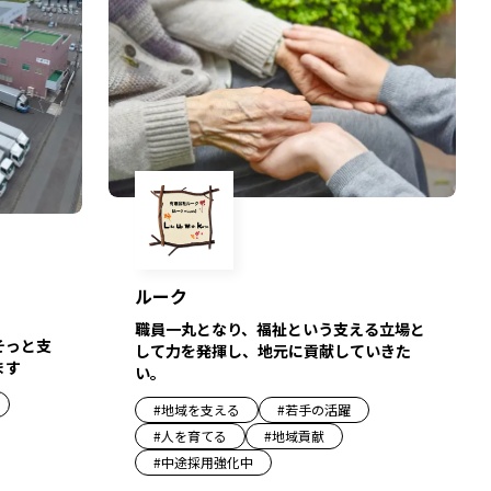
ルーク
職員一丸となり、福祉という支える立場と
そっと支
して力を発揮し、地元に貢献していきた
ます
い。
#
地域を支える
#
若手の活躍
#
人を育てる
#
地域貢献
#
中途採用強化中