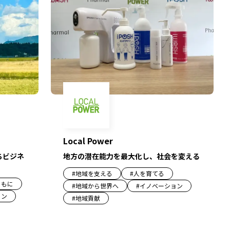
Local Power
ちビジネ
地方の潜在能力を最大化し、社会を変える
#
地域を支える
#
人を育てる
ともに
#
地域から世界へ
#
イノベーション
ョン
#
地域貢献