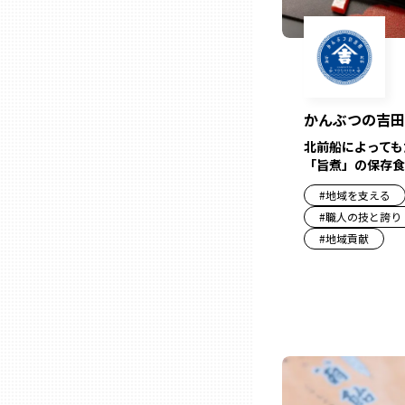
兵庫
奈良
かんぶつの吉田
和歌山
北前船によっても
「旨煮」の保存食
鳥取
#
地域を支える
#
職人の技と誇り
#
地域貢献
島根
岡山
広島