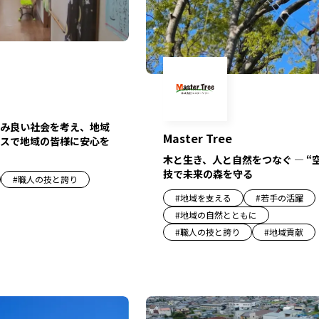
み良い社会を考え、地域
Master Tree
スで地域の皆様に安心を
木と生き、人と自然をつなぐ ― “
技で未来の森を守る
#
職人の技と誇り
#
地域を支える
#
若手の活躍
#
地域の自然とともに
#
職人の技と誇り
#
地域貢献