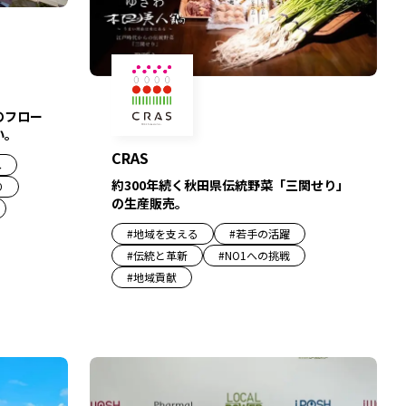
のフロー
い。
CRAS
へ
約300年続く秋田県伝統野菜「三関せり」
り
の生産販売。
#
地域を支える
#
若手の活躍
#
伝統と革新
#
NO1への挑戦
#
地域貢献