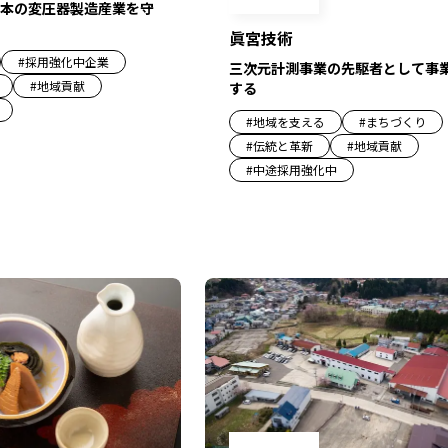
本の変圧器製造産業を守
眞宮技術
#
採用強化中企業
三次元計測事業の先駆者として事
#
地域貢献
する
#
地域を支える
#
まちづくり
#
伝統と革新
#
地域貢献
#
中途採用強化中