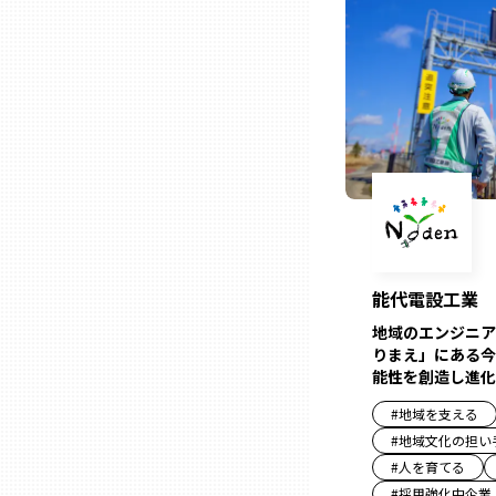
ニッポンの百選大全集
群馬
Sporkle
埼玉
千葉
東京23区
多摩地域
能代電設工業
地域のエンジニア
りまえ」にある今
神奈川
能性を創造し進化
#
地域を支える
新潟
#
地域文化の担い
#
人を育てる
#
採用強化中企業
富山