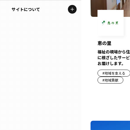
地域を代表する企業100選
記事ライター
サイトについて
岩手
プレスリリース
アンバサダー
私たちの理念
宮城
行政連携記事
お問い合わせ
MILCプロジェクト
恵の里
秋田
運営会社情報
福祉の現場から住
選出企業特別対談
に根ざしたサービ
山形
お届けします。
Localist
#
地域を支える
#
地域貢献
SDGsの先駆者
福島
イベント
茨城
飲食店
栃木
地域豆知識