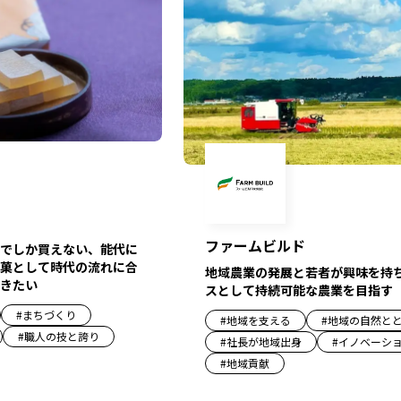
ファームビルド
でしか買えない、能代に
菓として時代の流れに合
地域農業の発展と若者が興味を持
きたい
スとして持続可能な農業を目指す
#
まちづくり
#
地域を支える
#
地域の自然と
#
職人の技と誇り
#
社長が地域出身
#
イノベーシ
#
地域貢献