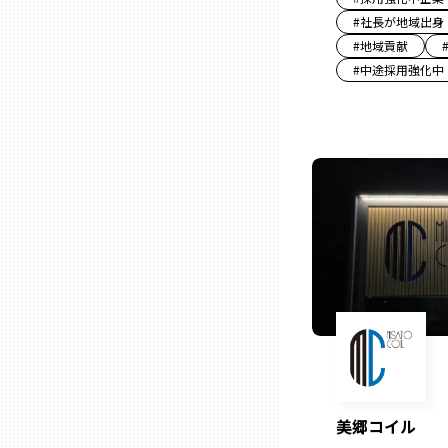
#
社長が地域出身
#
地域貢献
石川
#
中途採用強化中
福井
山梨
長野
岐阜
静岡
美郷コイル
愛知