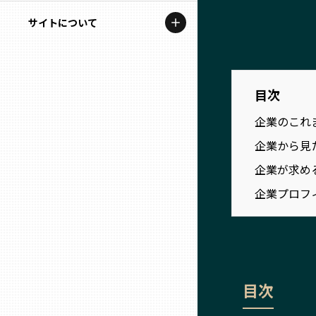
地域を代表する企業100選
記事ライター
サイトについて
岩手
プレスリリース
アンバサダー
私たちの理念
宮城
行政連携記事
お問い合わせ
目次
MILCプロジェクト
秋田
企業のこれ
運営会社情報
選出企業特別対談
企業から見
山形
Localist
企業が求め
企業プロフ
SDGsの先駆者
福島
イベント
茨城
飲食店
栃木
目次
地域豆知識