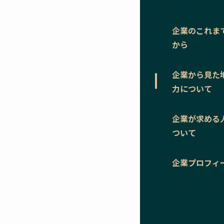
ニッポンの百選大全集
群馬
Sporkle
企業のこれま
埼玉
から
千葉
企業から見た
力について
東京23区
企業が求める
多摩地域
ついて
企業プロフィ
神奈川
新潟
富山