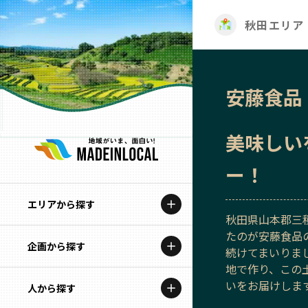
秋田エリア
安藤食品
美味しい
ー！
エリアから探す
秋田県山本郡三
たのが安藤食品
企画から探す
北海道
続けてまいりま
地で作り、この
特集コンテンツ
いをお届けしま
人から探す
青森