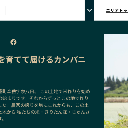
エリアトッ
を育てて届けるカンパニ
種町森岳字泉八日、 この土地で米作りを始め
の始まりです。それからずっとこの地で作り
した。農家の誇りを胸にこれからも、この土
土地から 私たちの米・きりたんぽ・じゅんさ
す。