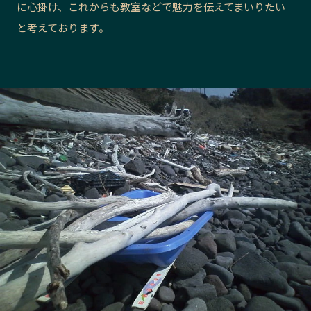
に心掛け、これからも教室などで魅力を伝えてまいりたい
長野エリア
岐阜エリア
と考えております。
静岡エリア
愛知エリア
三重エリア
滋賀エリア
京都エリア
大阪市エリア
北摂エリア
堺・泉州エリア
河内エリア
兵庫エリア
奈良エリア
和歌山エリア
鳥取エリア
島根エリア
岡山エリア
広島エリア
山口エリア
徳島エリア
香川エリア
愛媛エリア
高知エリア
福岡エリア
佐賀エリア
長崎エリア
熊本エリア
大分エリア