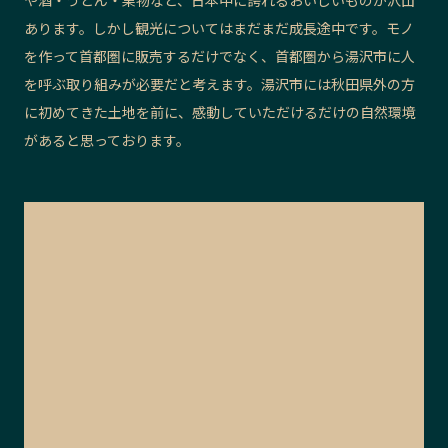
や酒・うどん・果物など、日本中に誇れるおいしいものが沢山
あります。しかし観光についてはまだまだ成長途中です。モノ
を作って首都圏に販売するだけでなく、首都圏から湯沢市に人
を呼ぶ取り組みが必要だと考えます。湯沢市には秋田県外の方
に初めてきた土地を前に、感動していただけるだけの自然環境
があると思っております。