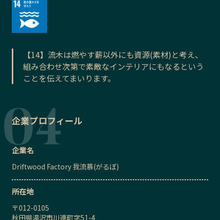
【14】流木は燃やす薪以外にも資源(素材)と考え、
組み合わせ次第で素敵なインテリアにもなるという
ことを伝えてまいります。
企業プロフィール
企業名
Driftwood Factory 我流慕(がるぼ)
所在地
〒
012-0105
秋田県湯沢市川連町字51-4