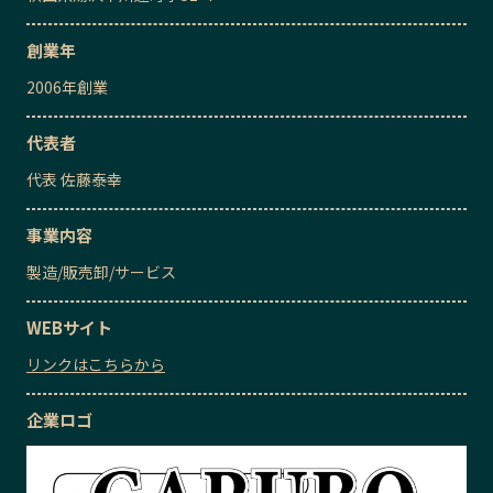
創業年
2006
年創業
代表者
代表
佐藤泰幸
事業内容
製造
/
販売卸
/
サービス
WEBサイト
リンクはこちらから
企業ロゴ