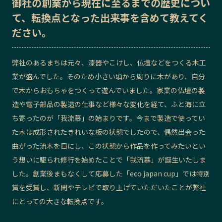
御社の
創業から現在に至るまでの歴史
につい
て、転換点となった出来事を含めて教えてく
記事ライター
アンバサダー
ださい。
お問い合わせ
会社概要
弊社のあるまちは元々、漆器やこけし、仏壇などをつくる木工
業が盛んでした。そのため小さい頃から周りに木があり、自分
で木からおもちゃをつくって遊んでいました。家業の仏壇の製
造や電子部品の製造の仕事など様々な変化を経て、ふと海に立
ち寄ったのが「我流慕」の始まりです。今まで製造で使ってい
た木は成形されたきれいな板の状態でしたので、偶然出会った
曲がった流木を目にし、この状態から作品を作ってみたいとい
う想いに駆られ修行を始めたことで「我流慕」が誕生いたしま
した。創業後まもなくして応募した「eco japan cup」では特別
賞を受賞し、新聞やテレビで取り上げていただいたことが弊社
にとっての大きな転換点です。