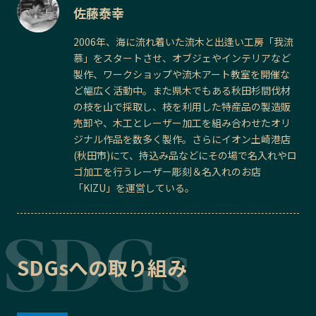
佐藤泰幸
2006年、海に流れ着いた流木と出逢い工房「我流
慕」をスタートさせ、オブジェやインテリアなど
製作、ワークショップや流木アート教室を開催な
ど幅広く活動中。また県木でもある秋田杉間伐材
の枝を山で採取し、枝を利用した特産品の製造販
売卸や、木工とレーザー加工を組み合わせたオリ
ジナル作品を数多く製作。さらにイオン土崎港店
(秋田市)にて、持込み品などにその場で名入れやロ
ゴ加工を行うレーザー彫刻＆名入れのお店
「KIZU」を運営している。
SDGsへの取り組み