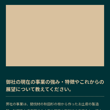
御社の
現在の事業の強み・特徴
や
これからの
展望
について教えてください。
弊社の事業は、間伐材の秋田杉の枝から作ったお土産の製造