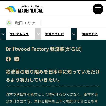
秋田エリア
エリアから探す
エリアトップ
地域を楽しむ
地域を知る
北海道エリア
青森エリア
岩手エリア
宮城エリア
Driftwood Factory 我流慕(がるぼ)
秋田エリア
山形エリア
福島エリア
茨城エリア
栃木エリア
群馬エリア
我流慕の取り組みを日本中に知っていただけ
埼玉エリア
千葉エリア
るよう努力していきたい。
東京23区エリア
多摩エリア
神奈川エリア
新潟エリア
流木や秋田杉を素材として物を作るのではなく、素材の良
富山エリア
石川エリア
さを引き立てる。素材と技術を上手く融合させることを常
福井エリア
山梨エリア