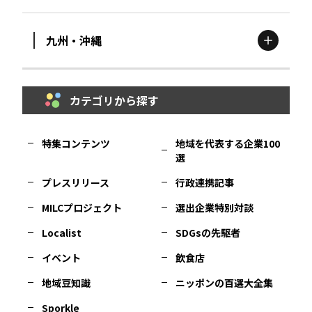
滋賀
エリア
富山
エリア
群馬
エリア
宮城
エリア
九州・沖縄
鳥取
エリア
京都
エリア
石川
エリア
埼玉
エリア
秋田
エリア
カテゴリから探す
福岡
エリア
島根
エリア
大阪市
エリア
福井
エリア
千葉
エリア
山形
エリア
特集コンテンツ
地域を代表する企業100
選
佐賀
エリア
岡山
エリア
北摂
エリア
長野
エリア
東京23区
エリア
福島
エリア
プレスリリース
行政連携記事
MILCプロジェクト
選出企業特別対談
長崎
エリア
広島
エリア
堺・泉州
エリア
岐阜
エリア
多摩
エリア
Localist
SDGsの先駆者
イベント
飲食店
熊本
エリア
山口
エリア
河内
エリア
静岡
エリア
神奈川
エリア
地域豆知識
ニッポンの百選大全集
Sporkle