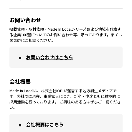
大分
エリア
徳島
エリア
兵庫
エリア
愛知
エリア
山梨
エリア
お問い合わせ
掲載依頼・取材依頼・Made In Localシリーズおよび地域を代表す
宮崎
エリア
香川
エリア
奈良
エリア
三重
エリア
る企業100選についてのお問い合わせ等、承っております。まずは
お気軽にご相談ください。
お問い合わせはこちら
鹿児島
エリア
愛媛
エリア
和歌山
エリア
会社概要
沖縄
エリア
高知
エリア
Made In Localは、株式会社IOBIが運営する地方創生メディアで
す。弊社では現在、事業拡大につき、新卒・中途ともに積極的に
採用活動を行っております。 ご興味のある方はぜひご一読くださ
い。
会社概要はこちら