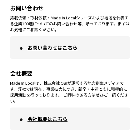
お問い合わせ
掲載依頼・取材依頼・Made In Localシリーズおよび地域を代表す
宮崎
エリア
香川
エリア
奈良
エリア
三重
エリア
る企業100選についてのお問い合わせ等、承っております。まずは
お気軽にご相談ください。
お問い合わせはこちら
鹿児島
エリア
愛媛
エリア
和歌山
エリア
会社概要
沖縄
エリア
高知
エリア
Made In Localは、株式会社IOBIが運営する地方創生メディアで
す。弊社では現在、事業拡大につき、新卒・中途ともに積極的に
採用活動を行っております。 ご興味のある方はぜひご一読くださ
い。
会社概要はこちら