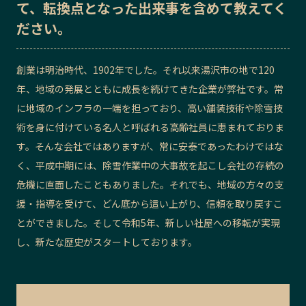
て、転換点となった出来事を含めて教えてく
記事ライター
アンバサダー
ださい。
お問い合わせ
会社概要
創業は明治時代、1902年でした。それ以来湯沢市の地で120
年、地域の発展とともに成長を続けてきた企業が弊社です。常
に地域のインフラの一端を担っており、高い舗装技術や除雪技
術を身に付けている名人と呼ばれる高齢社員に恵まれておりま
す。そんな会社ではありますが、常に安泰であったわけではな
く、平成中期には、除雪作業中の大事故を起こし会社の存続の
危機に直面したこともありました。それでも、地域の方々の支
援・指導を受けて、どん底から這い上がり、信頼を取り戻すこ
とができました。そして令和5年、新しい社屋への移転が実現
し、新たな歴史がスタートしております。