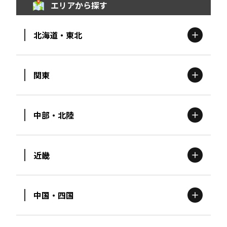
エリアから探す
北海道・東北
関東
北海道
エリア
中部・北陸
茨城
エリア
青森
エリア
近畿
新潟
エリア
栃木
エリア
岩手
エリア
中国・四国
滋賀
エリア
富山
エリア
群馬
エリア
宮城
エリア