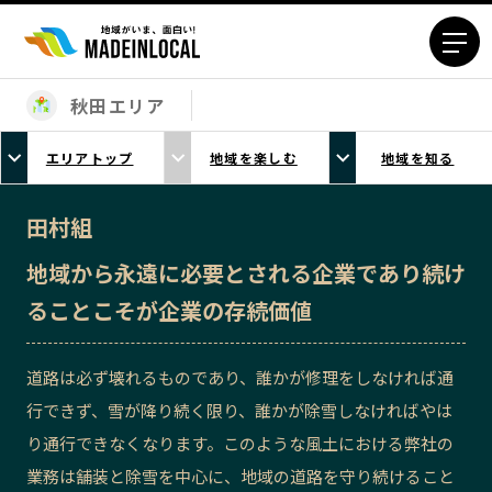
秋田エリア
エリアから探す
エリアトップ
地域を楽しむ
地域を知る
北海道エリア
青森エリア
岩手エリア
宮城エリア
田村組
秋田エリア
山形エリア
地域から永遠に必要とされる企業であり続け
福島エリア
茨城エリア
ることこそが企業の存続価値
栃木エリア
群馬エリア
埼玉エリア
千葉エリア
道路は必ず壊れるものであり、誰かが修理をしなければ通
東京23区エリア
多摩エリア
行できず、雪が降り続く限り、誰かが除雪しなければやは
神奈川エリア
新潟エリア
り通行できなくなります。このような風土における弊社の
富山エリア
石川エリア
業務は舗装と除雪を中心に、地域の道路を守り続けること
福井エリア
山梨エリア