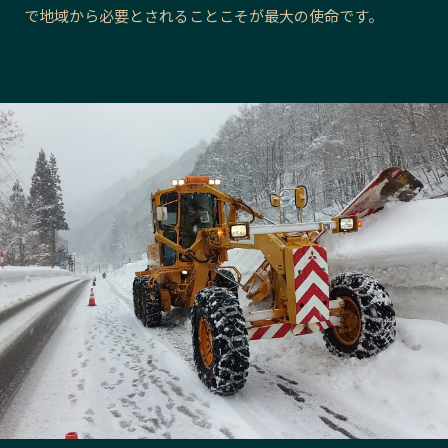
で地域から必要とされることこそが最大の使命です。
長野エリア
岐阜エリア
静岡エリア
愛知エリア
三重エリア
滋賀エリア
京都エリア
大阪市エリア
北摂エリア
堺・泉州エリア
河内エリア
兵庫エリア
奈良エリア
和歌山エリア
鳥取エリア
島根エリア
岡山エリア
広島エリア
山口エリア
徳島エリア
香川エリア
愛媛エリア
高知エリア
福岡エリア
佐賀エリア
長崎エリア
熊本エリア
大分エリア