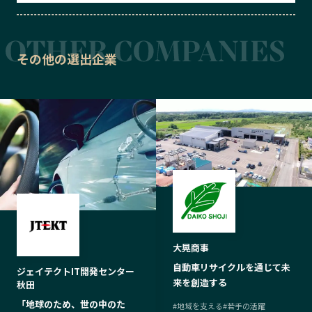
その他の選出企業
大晃商事
自動車リサイクルを通じて未
ジェイテクトIT開発センター
来を創造する
秋田
「地球のため、世の中のた
#
地域を支える
#
若手の活躍