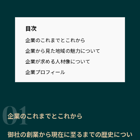
宮崎エリア
鹿児島エリア
沖縄エリア
目次
カテゴリから探す
企業のこれまでとこれから
企業から見た地域の魅力について
特集コンテンツ
地域を代表する 企業100選
企業が求める人材像について
プレスリリース
行政連携記事
企業プロフィール
MILCプロジェクト
選出企業特別対談
Localist
SDGsの先駆者
イベント
飲食店
地域豆知識
ニッポンの百選大全集
Sporkle
企業のこれまでとこれから
御社の
創業から現在に至るまでの歴史
につい
「人」から探す