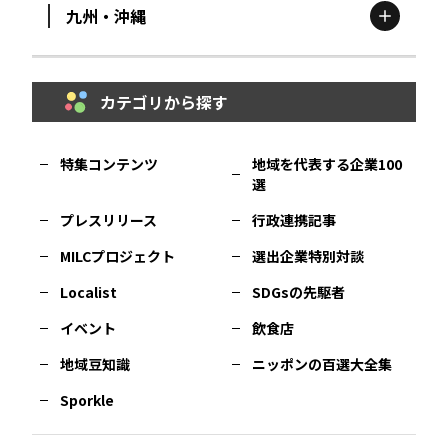
九州・沖縄
鳥取
エリア
京都
エリア
石川
エリア
埼玉
エリア
秋田
エリア
カテゴリから探す
福岡
エリア
島根
エリア
大阪市
エリア
福井
エリア
千葉
エリア
山形
エリア
特集コンテンツ
地域を代表する企業100
選
佐賀
エリア
岡山
エリア
北摂
エリア
長野
エリア
東京23区
エリア
福島
エリア
プレスリリース
行政連携記事
MILCプロジェクト
選出企業特別対談
長崎
エリア
広島
エリア
堺・泉州
エリア
岐阜
エリア
多摩
エリア
Localist
SDGsの先駆者
イベント
飲食店
熊本
エリア
山口
エリア
河内
エリア
静岡
エリア
神奈川
エリア
地域豆知識
ニッポンの百選大全集
Sporkle
大分
エリア
徳島
エリア
兵庫
エリア
愛知
エリア
山梨
エリア