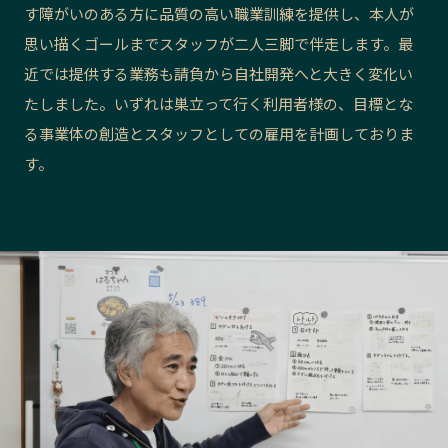
す障がいのある方に品質の高い職業訓練を提供し、本人が
長野エリア
岐阜エリア
思い描くゴールまでスタッフが二人三脚で伴走します。最
静岡エリア
愛知エリア
近では提供する業務も請負から自社開発へと大きく変化い
三重エリア
滋賀エリア
たしました。いずれは巣立って行く利用者様の、目標とな
京都エリア
大阪市エリア
る事業体の創造とスタッフとしての雇用を計画しておりま
北摂エリア
堺・泉州エリア
す。
河内エリア
兵庫エリア
奈良エリア
和歌山エリア
鳥取エリア
島根エリア
岡山エリア
広島エリア
山口エリア
徳島エリア
香川エリア
愛媛エリア
高知エリア
福岡エリア
佐賀エリア
長崎エリア
熊本エリア
大分エリア