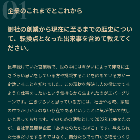
企業のこれまでとこれから
記事ライター
アンバサダー
御社の
創業から現在に至るまでの歴史
につい
お問い合わせ
会社概要
て、転換点となった出来事を含めて教えてく
ださい。
長年続けていた営業職で、世の中には障がいによって非常に生
きづらい思いをしている方や挑戦することを諦めている方が一
定数いることを知りました。この現状を解決し人の役に立てる
ような仕事をしたいという気持ちから生まれたのがエバーグリ
ーンです。生きづらいと思っている方には、社会や地域、家庭
の中でかけがえのない存在であるということに気が付いて欲し
いと思っております。そのための活動として2022年に始めたの
が、自社商品開発企画「あきたのたからばこ」です。与えられ
た仕事だけをするのではなく、自分たちでゼロから物をつくり