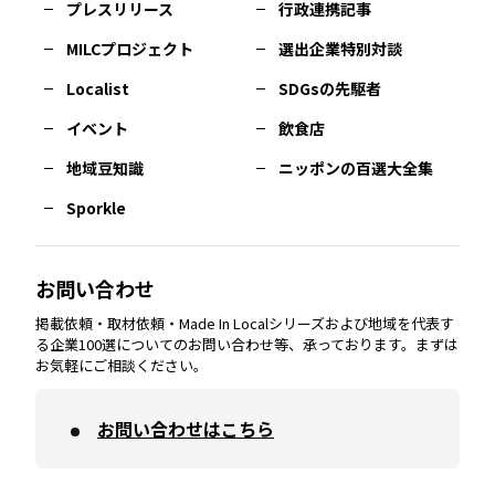
プレスリリース
行政連携記事
MILCプロジェクト
選出企業特別対談
長崎
エリア
広島
エリア
堺・泉州
エリア
岐阜
エリア
多摩
エリア
Localist
SDGsの先駆者
イベント
飲食店
熊本
エリア
山口
エリア
河内
エリア
静岡
エリア
神奈川
エリア
地域豆知識
ニッポンの百選大全集
Sporkle
大分
エリア
徳島
エリア
兵庫
エリア
愛知
エリア
山梨
エリア
お問い合わせ
掲載依頼・取材依頼・Made In Localシリーズおよび地域を代表す
宮崎
エリア
香川
エリア
奈良
エリア
三重
エリア
る企業100選についてのお問い合わせ等、承っております。まずは
お気軽にご相談ください。
お問い合わせはこちら
鹿児島
エリア
愛媛
エリア
和歌山
エリア