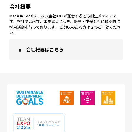
会社概要
沖縄
エリア
高知
エリア
Made In Localは、株式会社IOBIが運営する地方創生メディアで
す。弊社では現在、事業拡大につき、新卒・中途ともに積極的に
採用活動を行っております。 ご興味のある方はぜひご一読くださ
い。
会社概要はこちら