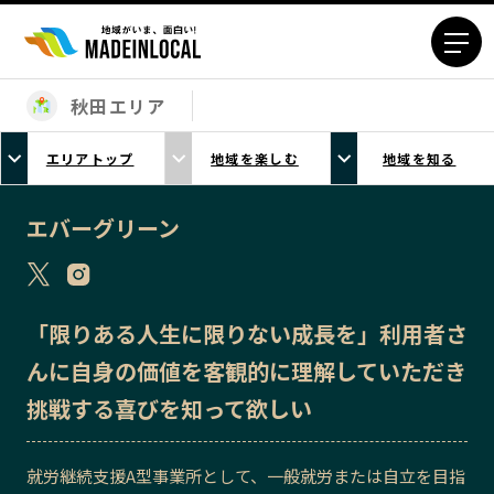
秋田エリア
エリアから探す
エリアトップ
地域を楽しむ
地域を知る
北海道エリア
青森エリア
岩手エリア
宮城エリア
エバーグリーン
秋田エリア
山形エリア
福島エリア
茨城エリア
栃木エリア
群馬エリア
「限りある人生に限りない成長を」利用者さ
埼玉エリア
千葉エリア
んに自身の価値を客観的に理解していただき
東京23区エリア
多摩エリア
挑戦する喜びを知って欲しい
神奈川エリア
新潟エリア
富山エリア
石川エリア
就労継続支援A型事業所として、一般就労または自立を目指
福井エリア
山梨エリア