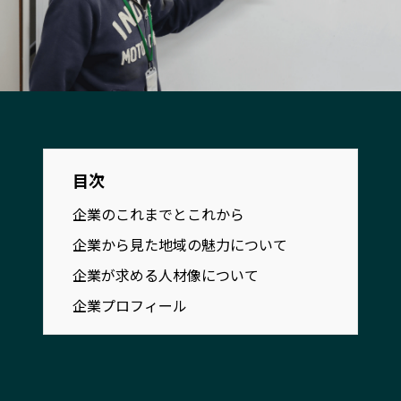
宮崎エリア
鹿児島エリア
沖縄エリア
カテゴリから探す
特集コンテンツ
地域を代表する 企業100選
目次
プレスリリース
行政連携記事
MILCプロジェクト
選出企業特別対談
企業のこれまでとこれから
Localist
SDGsの先駆者
企業から見た地域の魅力について
イベント
飲食店
企業が求める人材像について
地域豆知識
ニッポンの百選大全集
企業プロフィール
Sporkle
「人」から探す