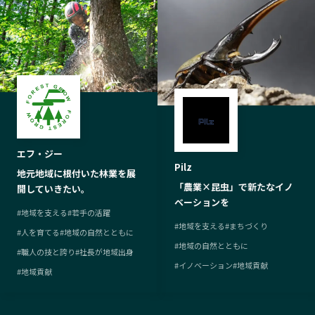
エフ・ジー
Pilz
地元地域に根付いた林業を展
「農業×昆虫」で新たなイノ
開していきたい。
ベーションを
#
地域を支える
#
若手の活躍
#
地域を支える
#
まちづくり
#
人を育てる
#
地域の自然とともに
#
地域の自然とともに
#
職人の技と誇り
#
社長が地域出身
#
イノベーション
#
地域貢献
#
地域貢献