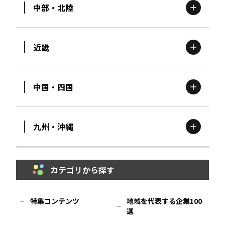
中部・北陸
茨城
エリア
青森
エリア
近畿
新潟
エリア
栃木
エリア
岩手
エリア
中国・四国
滋賀
エリア
富山
エリア
群馬
エリア
宮城
エリア
九州・沖縄
鳥取
エリア
京都
エリア
石川
エリア
埼玉
エリア
秋田
エリア
カテゴリから探す
福岡
エリア
島根
エリア
大阪市
エリア
福井
エリア
千葉
エリア
山形
エリア
特集コンテンツ
地域を代表する企業100
選
佐賀
エリア
岡山
エリア
北摂
エリア
長野
エリア
東京23区
エリア
福島
エリア