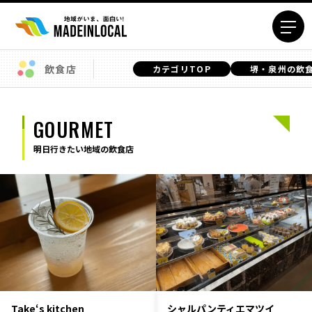
飲食店
カテゴリTOP
堺・泉州の飲
エリアから探す
北海道エリア
青森エリア
GOURMET
岩手エリア
宮城エリア
明日行きたい地域の飲食店
秋田エリア
山形エリア
福島エリア
茨城エリア
栃木エリア
群馬エリア
埼玉エリア
千葉エリア
東京23区エリア
多摩エリア
神奈川エリア
新潟エリア
富山エリア
石川エリア
Take‘s kitchen
福井エリア
山梨エリア
シャルパンティエマツイ