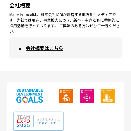
会社概要
沖縄
エリア
高知
エリア
Made In Localは、株式会社IOBIが運営する地方創生メディアで
す。弊社では現在、事業拡大につき、新卒・中途ともに積極的に
採用活動を行っております。 ご興味のある方はぜひご一読くださ
い。
会社概要はこちら