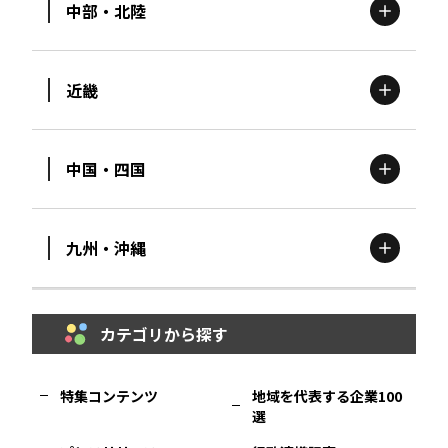
中部・北陸
茨城
エリア
青森
エリア
近畿
新潟
エリア
栃木
エリア
岩手
エリア
中国・四国
滋賀
エリア
富山
エリア
群馬
エリア
宮城
エリア
九州・沖縄
鳥取
エリア
京都
エリア
石川
エリア
埼玉
エリア
秋田
エリア
カテゴリから探す
福岡
エリア
島根
エリア
大阪市
エリア
福井
エリア
千葉
エリア
山形
エリア
特集コンテンツ
地域を代表する企業100
選
佐賀
エリア
岡山
エリア
北摂
エリア
長野
エリア
東京23区
エリア
福島
エリア