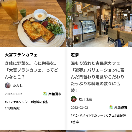
大宮ブランカフェ
遊夢
身体に野菜を。心に栄養を。
温もり溢れた古民家カフェ
「大宮ブランカフェ」ってど
「遊夢」バリエーションに富
んなとこ？
んだ日替わり定食やこだわり
たっぷりな料理の数々に舌
たわし
鼓！
2022-01-02
岸和田市
松川佳奈
#
カフェ
#
ヘルシー
#
地域の食材
2022-01-02
泉佐野市
#
地域貢献
#
ハンドメイド
#
カレー
#
カフェ
#
古民家
#
旨辛