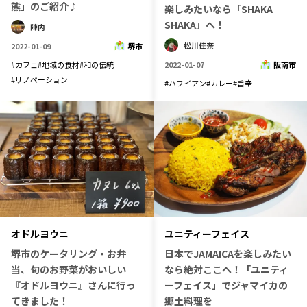
熊」のご紹介♪
楽しみたいなら「SHAKA
記事ライター
アンバサダー
SHAKA」へ！
陣内
松川佳奈
2022-01-09
堺市
お問い合わせ
会社概要
#
カフェ
#
地域の食材
#
和の伝統
2022-01-07
阪南市
#
リノベーション
#
ハワイアン
#
カレー
#
旨辛
オドルヨウニ
ユニティーフェイス
堺市のケータリング・お弁
日本でJAMAICAを楽しみたい
当、旬のお野菜がおいしい
なら絶対ここへ！「ユニティ
『オドルヨウニ』さんに行っ
ーフェイス」でジャマイカの
てきました！
郷土料理を