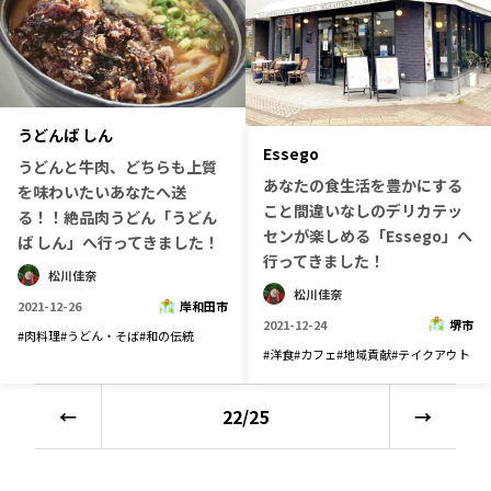
うどんば しん
Essego
うどんと牛肉、どちらも上質
あなたの食生活を豊かにする
を味わいたいあなたへ送
こと間違いなしのデリカテッ
る！！絶品肉うどん「うどん
センが楽しめる「Essego」へ
ば しん」へ行ってきました！
行ってきました！
松川佳奈
松川佳奈
2021-12-26
岸和田市
2021-12-24
堺市
#
肉料理
#
うどん・そば
#
和の伝統
#
洋食
#
カフェ
#
地域貢献
#
テイクアウト
←
22
/
25
→