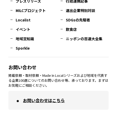
プレスリリース
行政連携記事
MILCプロジェクト
選出企業特別対談
長崎
エリア
広島
エリア
堺・泉州
エリア
岐阜
エリア
多摩
エリア
Localist
SDGsの先駆者
イベント
飲食店
熊本
エリア
山口
エリア
河内
エリア
静岡
エリア
神奈川
エリア
地域豆知識
ニッポンの百選大全集
Sporkle
大分
エリア
徳島
エリア
兵庫
エリア
愛知
エリア
山梨
エリア
お問い合わせ
掲載依頼・取材依頼・Made In Localシリーズおよび地域を代表す
宮崎
エリア
香川
エリア
奈良
エリア
三重
エリア
る企業100選についてのお問い合わせ等、承っております。まずは
お気軽にご相談ください。
お問い合わせはこちら
鹿児島
エリア
愛媛
エリア
和歌山
エリア