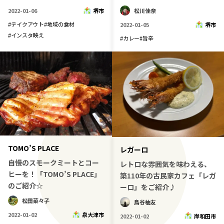
2022-01-06
堺市
松川佳奈
#
テイクアウト
#
地域の食材
2022-01-05
堺市
#
インスタ映え
#
カレー
#
旨辛
TOMO’S PLACE
レガーロ
自慢のスモークミートとコー
レトロな雰囲気を味わえる、
ヒーを！「TOMO’S PLACE」
築110年の古民家カフェ「レガ
のご紹介☆
ーロ」をご紹介♪
松田菜々子
鳥谷柚友
2022-01-02
泉大津市
2022-01-02
岸和田市