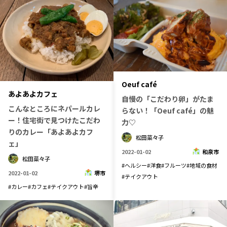
Oeuf café
あよあよカフェ
自慢の「こだわり卵」がたま
こんなところにネパールカレ
らない！「Oeuf café」の魅
ー！住宅街で見つけたこだわ
力♡
りのカレー「あよあよカフ
松田菜々子
ェ」
2022-01-02
和泉市
松田菜々子
#
ヘルシー
#
洋食
#
フルーツ
#
地域の食材
2022-01-02
堺市
#
テイクアウト
#
カレー
#
カフェ
#
テイクアウト
#
旨辛