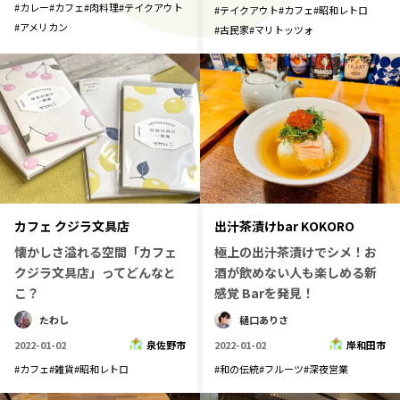
#
カレー
#
カフェ
#
肉料理
#
テイクアウト
#
テイクアウト
#
カフェ
#
昭和レトロ
#
アメリカン
#
古民家
#
マリトッツォ
カフェ クジラ文具店
出汁茶漬けbar KOKORO
懐かしさ溢れる空間「カフェ
極上の出汁茶漬けでシメ！お
クジラ文具店」ってどんなと
酒が飲めない人も楽しめる新
こ？
感覚 Barを発見！
たわし
樋口ありさ
2022-01-02
泉佐野市
2022-01-02
岸和田市
#
カフェ
#
雑貨
#
昭和レトロ
#
和の伝統
#
フルーツ
#
深夜営業