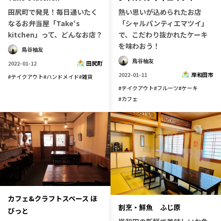
田尻町で発見！毎日通いたく
熱い思いが込められたお店
長野エリア
岐阜エリア
なるお弁当屋「Take‘s
「シャルパンティエマツイ」
静岡エリア
愛知エリア
kitchen」って、どんなお店？
で、こだわり抜かれたケーキ
三重エリア
滋賀エリア
を味わおう！
鳥谷柚友
京都エリア
大阪市エリア
鳥谷柚友
2022-01-12
田尻町
北摂エリア
堺・泉州エリア
2022-01-11
岸和田市
#
テイクアウト
#
ハンドメイド
#
雑貨
#
テイクアウト
#
フルーツ
#
ケーキ
河内エリア
兵庫エリア
#
カフェ
奈良エリア
和歌山エリア
鳥取エリア
島根エリア
岡山エリア
広島エリア
山口エリア
徳島エリア
香川エリア
愛媛エリア
高知エリア
福岡エリア
佐賀エリア
長崎エリア
カフェ&クラフトスペース ほ
割烹・鮮魚 ふじ原
びっと
熊本エリア
大分エリア