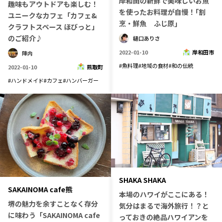
岸和田の新鮮で美味しいお魚
趣味もアウトドアも楽しむ！
宮崎エリア
鹿児島エリア
を使ったお料理が自慢！｢割
ユニークなカフェ「カフェ&
沖縄エリア
烹・鮮魚 ふじ原｣
クラフトスペース ほびっと」
のご紹介♪
樋口ありさ
2022-01-10
岸和田市
陣内
カテゴリから探す
#
魚料理
#
地域の食材
#
和の伝統
2022-01-10
熊取町
#
ハンドメイド
#
カフェ
#
ハンバーガー
特集コンテンツ
地域を代表する 企業100選
プレスリリース
行政連携記事
MILCプロジェクト
選出企業特別対談
Localist
SDGsの先駆者
イベント
飲食店
地域豆知識
ニッポンの百選大全集
Sporkle
SHAKA SHAKA
SAKAINOMA cafe熊
本場のハワイがここにある！
堺の魅力を余すことなく存分
気分はまるで海外旅行！？と
「人」から探す
に味わう「SAKAINOMA cafe
っておきの絶品ハワイアンを