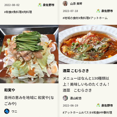
山添 美琴
2022-08-02
泉佐野市
2022-07-18
泉佐野市
#
和食
#
魚料理
#
肉料理
#
地域の食材
#
魚料理
#
アットホーム
酒菜 こむらさき
メニューはなんと130種類以
上！美味しいものたくさん！
和実や
酒菜 こむらさき
泉州の恵みを地域に 和実や(な
遠山紀杏
ごみや)
2022-06-19
泉佐野市
ワニ
#
アットホーム
#
パスタ
#
和食
#
中華料理