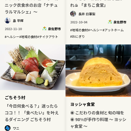
ニック衣食水のお店「ナチュ
れ🍙 「まちこ食堂」
ラルマルシェ」～
長井 日華梨
島 早輝
2022-10-04
泉佐野市
2022-11-10
泉佐野市
#
地域の食材
#
ヘルシー
#
アットホーム
#
おにぎり
#
ヘルシー
#
地域の食材
#
テイクアウト
ごちそう村
ヨッシャ食堂
「今日何食べる？」迷ったら
◉ こだわりの食材と旬の味を
ココ！！ 「食べたい」を叶え
◉ 98%が手作り料理 〜 ヨッシ
るダイニング ごちそう村
ャ食堂 〜
ワニ