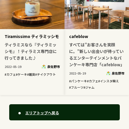
Tiramissimo ティラミッシモ
cafeblow
ティラミスなら『ティラミッ
すべては”お客さんを笑顔
シモ』！ティラミス専門店に
に。”新しい出会いが待ってい
行ってきました♪
るエンターテインメントなパ
ンケーキ専門店「cafeblow」
2022-05-19
泉佐野市
2022-05-19
泉佐野市
#
カフェ
#
ケーキ
#
雑貨
#
テイクアウト
#
パンケーキ
#
カフェ
#
インスタ映え
#
フルーツ
#
ジャム
エリアトップへ戻る