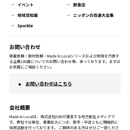
イベント
飲食店
熊本
エリア
山口
エリア
河内
エリア
静岡
エリア
神奈川
エリア
地域豆知識
ニッポンの百選大全集
Sporkle
大分
エリア
徳島
エリア
兵庫
エリア
愛知
エリア
山梨
エリア
お問い合わせ
掲載依頼・取材依頼・Made In Localシリーズおよび地域を代表す
宮崎
エリア
香川
エリア
奈良
エリア
三重
エリア
る企業100選についてのお問い合わせ等、承っております。まずは
お気軽にご相談ください。
お問い合わせはこちら
鹿児島
エリア
愛媛
エリア
和歌山
エリア
会社概要
沖縄
エリア
高知
エリア
Made In Localは、株式会社IOBIが運営する地方創生メディアで
す。弊社では現在、事業拡大につき、新卒・中途ともに積極的に
採用活動を行っております。 ご興味のある方はぜひご一読くださ