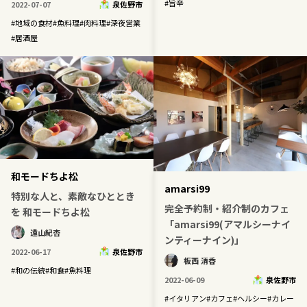
#
旨辛
2022-07-07
泉佐野市
#
地域の食材
#
魚料理
#
肉料理
#
深夜営業
#
居酒屋
和モードちよ松
amarsi99
特別な人と、素敵なひととき
完全予約制・紹介制のカフェ
を 和モードちよ松
「amarsi99(アマルシーナイ
遠山紀杏
ンティーナイン)」
2022-06-17
泉佐野市
板西 清香
#
和の伝統
#
和食
#
魚料理
2022-06-09
泉佐野市
#
イタリアン
#
カフェ
#
ヘルシー
#
カレー