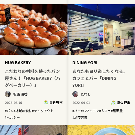
HUG BAKERY
DINING YORI
こだわりの材料を使ったパン
あなたもヨリ道したくなる。
屋さん！「HUG BAKERY（ハ
カフェ＆バー「DINING
グベーカリー）」
YORI」
板西 清香
たわし
2022-06-07
泉佐野市
2022-04-01
泉佐野市
#
パン
#
地域の食材
#
テイクアウト
#
バー
#
ハワイアン
#
カフェ
#
居酒屋
#
ヘルシー
#
深夜営業