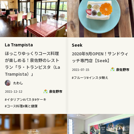
La Trampista
Seek
ほっこりゆっくりコース料理
2020年9月OPEN！サンドウィ
が楽しめる！泉佐野のレスト
ッチ専門店【Seek】
ラン「ラ・トランピスタ（La
2021-07-15
泉佐野市
Trampista）」
#
フルーツ
#
インスタ映え
たわし
2021-12-12
泉佐野市
#
イタリアン
#
パスタ
#
ケーキ
#
コース料理
#
美と健康