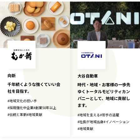
長野エリア
岐阜エリア
静岡エリア
愛知エリア
三重エリア
滋賀エリア
京都エリア
大阪市エリア
北摂エリア
堺・泉州エリア
河内エリア
兵庫エリア
奈良エリア
和歌山エリア
向新
大谷自動車
鳥取エリア
島根エリア
千年続くような強くていい会
時代・地域・お客様の一歩先
岡山エリア
広島エリア
社を目指す。
ゆくトータルモビリティカン
山口エリア
徳島エリア
パニーとして、地域に貢献し
#
地域文化の担い手
香川エリア
愛媛エリア
ます。
#
採用強化中企業
#
創業50年以上
高知エリア
福岡エリア
#
伝統と革新
#
地域貢献
#
地域を支える
#
若手の活躍
#
社長が地域出身
#
イノベーション
佐賀エリア
長崎エリア
#
地域貢献
熊本エリア
大分エリア