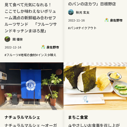
のパンの店カワ」日根野店
見て食べて元気になれる！
ここでしか味わえないボリュ
秋元 玄太
ーム満点の新鮮組み合わせフ
2022-11-16
泉佐野市
ルーツサンド 「フルーツサ
#
パン
#
テイクアウト
ンドキッチンまほろ屋」
岡 優奈
2022-12-14
泉佐野市
#
フルーツ
#
地域の食材
#
インスタ映え
ナチュラルマルシェ
まちこ食堂
ナチュラルマルシェ ～オーガ
🍙やさしいお食事を召し上が