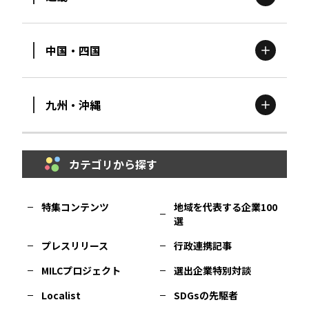
新潟
エリア
栃木
エリア
岩手
エリア
中国・四国
滋賀
エリア
富山
エリア
群馬
エリア
宮城
エリア
九州・沖縄
鳥取
エリア
京都
エリア
石川
エリア
埼玉
エリア
秋田
エリア
カテゴリから探す
福岡
エリア
島根
エリア
大阪市
エリア
福井
エリア
千葉
エリア
山形
エリア
特集コンテンツ
地域を代表する企業100
選
佐賀
エリア
岡山
エリア
北摂
エリア
長野
エリア
東京23区
エリア
福島
エリア
プレスリリース
行政連携記事
MILCプロジェクト
選出企業特別対談
長崎
エリア
広島
エリア
堺・泉州
エリア
岐阜
エリア
多摩
エリア
Localist
SDGsの先駆者