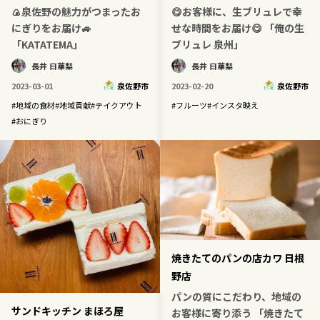
🍙泉佐野の魅力がつまったお
😋お客様に、生ブリュレで幸
記事ライター
アンバサダー
にぎりをお届け🚙
せな時間をお届け😋 「俺の生
「KATATEMA」
ブリュレ 泉州」
長井 日華梨
長井 日華梨
お問い合わせ
会社概要
2023-03-01
泉佐野市
2023-02-20
泉佐野市
#
地域の食材
#
地域貢献
#
テイクアウト
#
フルーツ
#
インスタ映え
#
おにぎり
焼きたてのパンの店カワ 日根
野店
パンの質にこだわり、地域の
サンドキッチン まほろ屋
お客様に寄り添う 「焼きたて