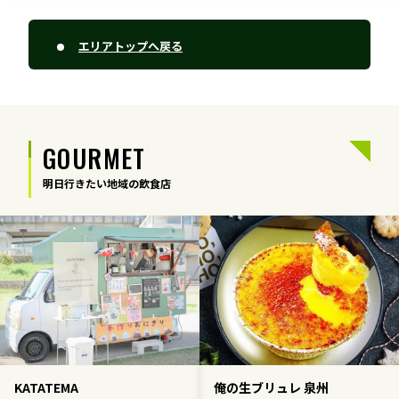
宮崎エリア
鹿児島エリア
沖縄エリア
エリアトップへ戻る
カテゴリから探す
GOURMET
特集コンテンツ
地域を代表する 企業100選
プレスリリース
行政連携記事
明日行きたい地域の飲食店
MILCプロジェクト
選出企業特別対談
Localist
SDGsの先駆者
イベント
飲食店
地域豆知識
ニッポンの百選大全集
Sporkle
「人」から探す
KATATEMA
俺の生ブリュレ 泉州