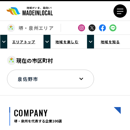
堺・泉州エリア
エリアから探す
エリアトップ
地域を楽しむ
地域を知る
北海道エリア
青森エリア
岩手エリア
宮城エリア
現在の市区町村
秋田エリア
山形エリア
福島エリア
茨城エリア
栃木エリア
群馬エリア
埼玉エリア
千葉エリア
東京23区エリア
多摩エリア
COMPANY
神奈川エリア
新潟エリア
富山エリア
石川エリア
堺・泉州を代表する企業100選
福井エリア
山梨エリア