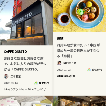
錦綉
四川料理が食べたい！中国が
認めた一流の料理人が手掛け
CAFFE GIUSTO
る「錦綉 」
お好きな空間とお好きな席
樋口ありさ
で。お気に入りの場所が見つ
かる『CAFFE GIUSTO』
2022-01-23
泉佐野市
#
中華料理
#
旨辛
江本莉菜
2022-03-14
泉佐野市
#
テイクアウト
#
ケーキ
#
カフェ
#
ピザ