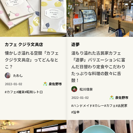
カフェ クジラ文具店
遊夢
懐かしさ溢れる空間「カフェ
温もり溢れた古民家カフェ
クジラ文具店」ってどんなと
「遊夢」バリエーションに富
こ？
んだ日替わり定食やこだわり
たっぷりな料理の数々に舌
たわし
鼓！
2022-01-02
泉佐野市
松川佳奈
#
カフェ
#
雑貨
#
昭和レトロ
2022-01-02
泉佐野市
#
ハンドメイド
#
カレー
#
カフェ
#
古民家
#
旨辛