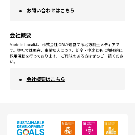
お問い合わせはこちら
鹿児島
エリア
愛媛
エリア
和歌山
エリア
会社概要
沖縄
エリア
高知
エリア
Made In Localは、株式会社IOBIが運営する地方創生メディアで
す。弊社では現在、事業拡大につき、新卒・中途ともに積極的に
採用活動を行っております。 ご興味のある方はぜひご一読くださ
い。
会社概要はこちら