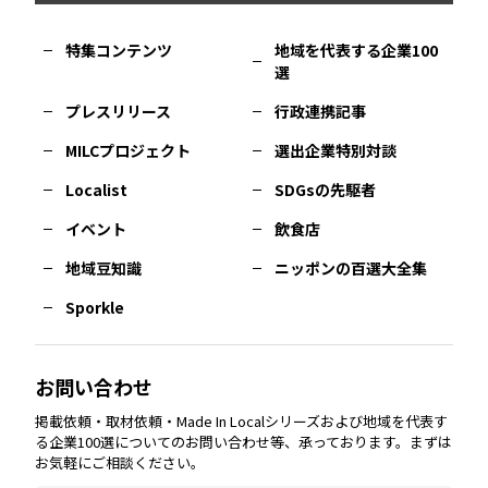
福岡
エリア
島根
エリア
大阪市
エリア
福井
エリア
千葉
エリア
山形
エリア
特集コンテンツ
地域を代表する企業100
選
佐賀
エリア
岡山
エリア
北摂
エリア
長野
エリア
東京23区
エリア
福島
エリア
プレスリリース
行政連携記事
MILCプロジェクト
選出企業特別対談
長崎
エリア
広島
エリア
堺・泉州
エリア
岐阜
エリア
多摩
エリア
Localist
SDGsの先駆者
イベント
飲食店
熊本
エリア
山口
エリア
河内
エリア
静岡
エリア
神奈川
エリア
地域豆知識
ニッポンの百選大全集
Sporkle
大分
エリア
徳島
エリア
兵庫
エリア
愛知
エリア
山梨
エリア
お問い合わせ
掲載依頼・取材依頼・Made In Localシリーズおよび地域を代表す
宮崎
エリア
香川
エリア
奈良
エリア
三重
エリア
る企業100選についてのお問い合わせ等、承っております。まずは
お気軽にご相談ください。