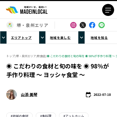
堺・泉州エリア
エリアから探す
エリアトップ
地域を楽しむ
地域を知る
北海道エリア
青森エリア
岩手エリア
宮城エリア
トップ
/
堺・泉州エリア
/
飲食店
/
◉ こだわりの食材と旬の味を ◉ 98%が手作り料理 〜 
秋田エリア
山形エリア
◉ こだわりの食材と旬の味を ◉ 98%が
福島エリア
茨城エリア
手作り料理 〜 ヨッシャ食堂 〜
栃木エリア
群馬エリア
埼玉エリア
千葉エリア
東京23区エリア
多摩エリア
山添 美琴
2022-07-18
神奈川エリア
新潟エリア
富山エリア
石川エリア
福井エリア
山梨エリア
#
地域の食材
#
魚料理
#
アットホーム