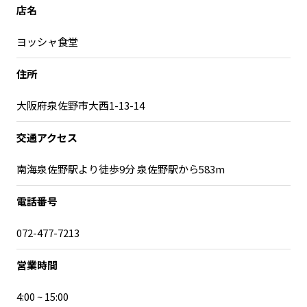
宮崎エリア
鹿児島エリア
店名
沖縄エリア
ヨッシャ食堂
住所
カテゴリから探す
大阪府泉佐野市大西1-13-14
特集コンテンツ
地域を代表する 企業100選
プレスリリース
行政連携記事
交通アクセス
MILCプロジェクト
選出企業特別対談
南海泉佐野駅より徒歩9分 泉佐野駅から583m
Localist
SDGsの先駆者
イベント
飲食店
電話番号
地域豆知識
ニッポンの百選大全集
072-477-7213
Sporkle
営業時間
4:00 ~ 15:00
「人」から探す