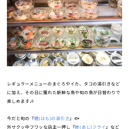
レギュラーメニューのまぐろやイカ、タコの湯引きなど
に加え、その日に獲れた新鮮な魚や旬の魚が日替わりで
楽しめます🎶
今だと旬の『
鱧(はも)の湯引き
』🐟
外サクッ中フワッな店主一押し『
鯵(あじ)フライ
』など