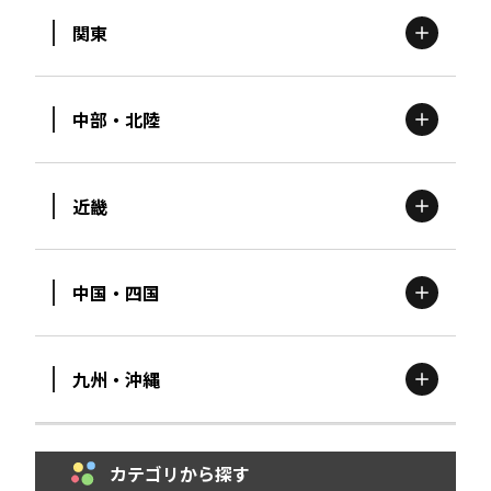
関東
北海道
エリア
中部・北陸
茨城
エリア
青森
エリア
近畿
新潟
エリア
栃木
エリア
岩手
エリア
中国・四国
滋賀
エリア
富山
エリア
群馬
エリア
宮城
エリア
九州・沖縄
鳥取
エリア
京都
エリア
石川
エリア
埼玉
エリア
秋田
エリア
カテゴリから探す