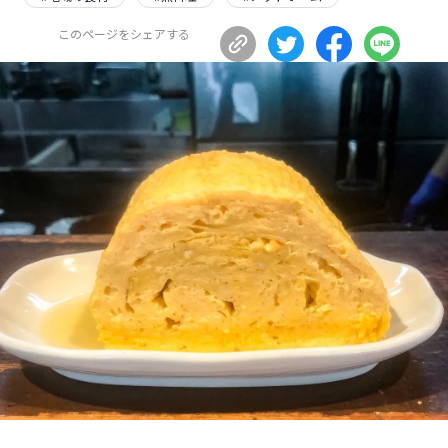
長野エリア
岐阜エリア
このページをシェアする
静岡エリア
愛知エリア
三重エリア
滋賀エリア
京都エリア
大阪市エリア
北摂エリア
堺・泉州エリア
河内エリア
兵庫エリア
奈良エリア
和歌山エリア
鳥取エリア
島根エリア
岡山エリア
広島エリア
山口エリア
徳島エリア
香川エリア
愛媛エリア
高知エリア
福岡エリア
佐賀エリア
長崎エリア
熊本エリア
大分エリア