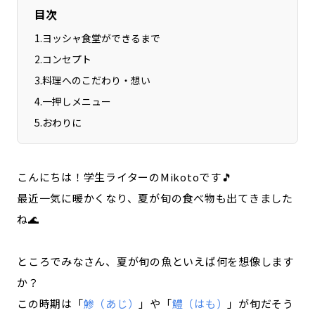
目次
1
.
ヨッシャ食堂ができるまで
2
.
コンセプト
3
.
料理へのこだわり・想い
4
.
一押しメニュー
5
.
おわりに
こんにちは！学生ライターのMikotoです🎵
最近一気に暖かくなり、夏が旬の食べ物も出てきました
ね🌊
ところでみなさん、夏が旬の魚といえば何を想像します
か？
この時期は「
鯵（あじ）
」や「
鱧（はも）
」が旬だそう