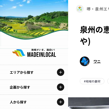
堺・泉州エ
泉州の恵
や)
ワニ
エリアから探す
#
地域の食材
企画から探す
北海道
特集コンテンツ
人から探す
青森