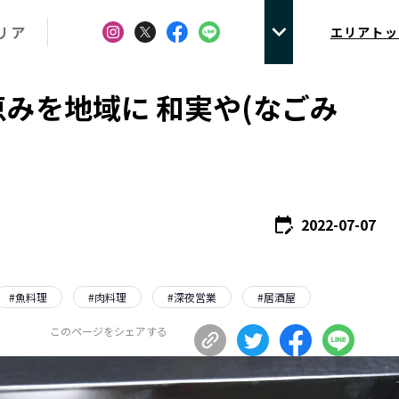
リア
エリアトッ
みを地域に 和実や(なごみ
2022-07-07
#
魚料理
#
肉料理
#
深夜営業
#
居酒屋
このページをシェアする