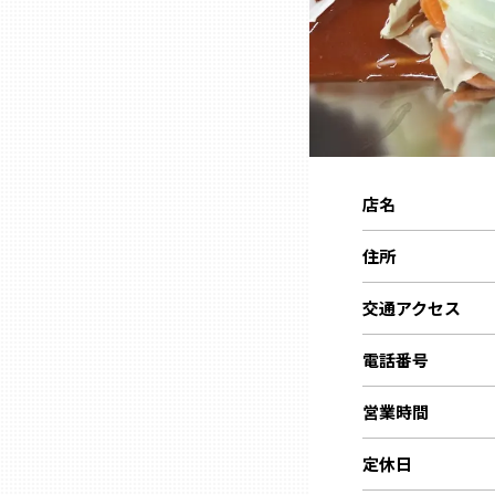
ニッポンの百選大全集
群馬
Sporkle
埼玉
千葉
店名
東京23区
住所
多摩地域
交通アクセス
神奈川
電話番号
営業時間
新潟
定休日
富山