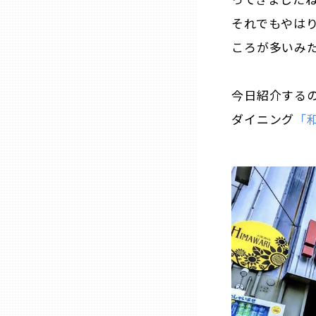
それでもやは
三重
ころが多いみ
滋賀
今日紹介する
ダイニング
「
京都
大阪市
北摂
堺・泉州
河内