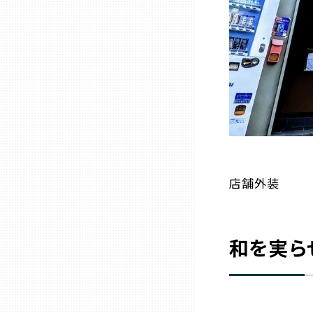
兵庫
奈良
和歌山
鳥取
店舗外装
島根
岡山
和を実ら
広島