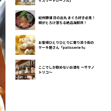
ィスリートレーフル」
紀州勝浦 日の出丸 まぐろ好き必見！
頬がとろけ落ちる絶品海鮮丼！
お客様ひとりひとりに寄り添う街の
ケーキ屋さん「patisserie h」
ここでしか飲めないお酒を 〜サケノ
トリコ〜