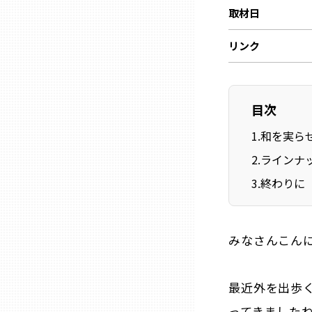
取材日
石川
リンク
福井
目次
山梨
1
.
和を実ら
2
.
ラインナ
長野
3
.
終わりに
岐阜
みなさんこん
静岡
最近外を出歩
愛知
ってきました