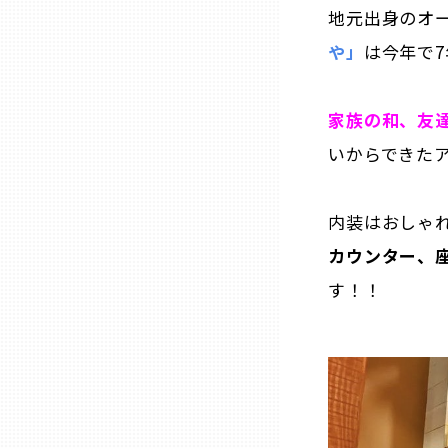
山口
地元出身のオ
や」
は今年で
徳島
家族の和、友
香川
いからできた
愛媛
内装はおしゃ
カウンター、
高知
す！！
福岡
佐賀
長崎