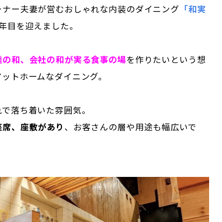
ーナー夫妻が営むおしゃれな内装のダイニング
「和実
7年目を迎えました。
達の和、会社の和が実る食事の場
を作りたいという想
アットホームなダイニング。
れで落ち着いた雰囲気。
座席、座敷があり
、お客さんの層や用途も幅広いで