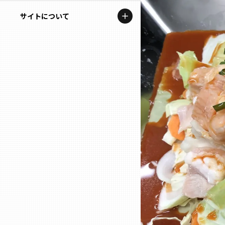
地域を代表する企業100選
記事ライター
サイトについて
岩手
プレスリリース
アンバサダー
私たちの理念
宮城
行政連携記事
お問い合わせ
MILCプロジェクト
秋田
運営会社情報
選出企業特別対談
山形
Localist
SDGsの先駆者
福島
イベント
茨城
飲食店
栃木
地域豆知識