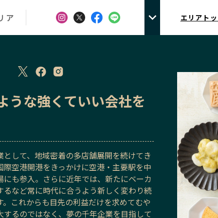
リア
エリアトッ
ような強くていい会社を
業として、地域密着の多店舗展開を続けてき
国際空港開港をきっかけに空港・主要駅を中
場にも参入。さらに近年では、新たにベーカ
するなど常に時代に合うよう新しく変わり続
す。これからも目先の利益だけを求めてむや
大するのではなく、夢の千年企業を目指して