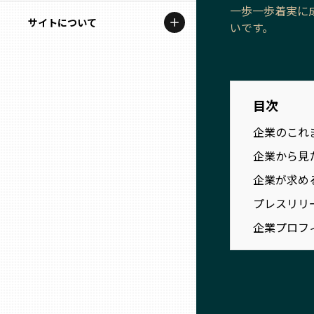
地域を代表する企業100選
一歩一歩着実に
記事ライター
サイトについて
岩手
いです。
プレスリリース
アンバサダー
私たちの理念
宮城
行政連携記事
お問い合わせ
MILCプロジェクト
目次
秋田
運営会社情報
企業のこれ
選出企業特別対談
山形
企業から見
Localist
企業が求め
SDGsの先駆者
福島
プレスリリ
企業プロフ
イベント
茨城
飲食店
栃木
地域豆知識