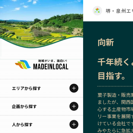
堺・泉州エ
向新
千年続く
目指す。
エリアから探す
菓子製造・販売
ましたが、関西
企画から探す
北海道
心する土産物市
リー事業を展開
特集コンテンツ
けている会社で
人から探す
青森
みやたらに急拡