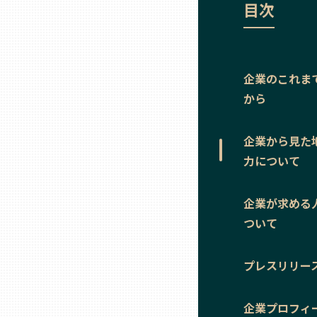
目次
ニッポンの百選大全集
群馬
Sporkle
埼玉
企業のこれま
から
千葉
企業から見た
東京23区
力について
多摩地域
企業が求める
ついて
神奈川
プレスリリー
新潟
企業プロフィ
富山