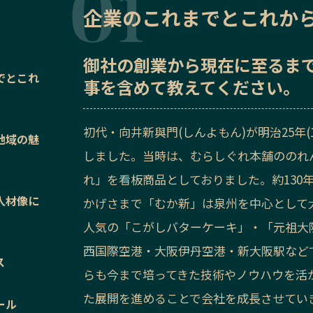
企業のこれまでとこれか
御社の
創業から現在に至るま
でとこれ
事を含めて教えてください。
初代・向井新與門(しんよもん)が明治25年(
地域の魅
しました。当時は、むらしぐれ本舗ののれ
れ」を看板商品としておりました。約130
人材像に
かげさまで「むか新」は泉州を中心として
人気の「こがしバターケーキ」・「元祖大
西国際空港・大阪伊丹空港・新大阪駅など
ス
らも今まで培ってきた技術やノウハウを活
た展開を進めることで会社を成長させてい
ール