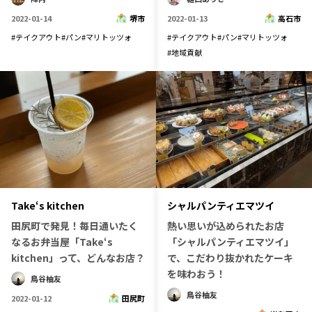
2022-01-14
堺市
2022-01-13
高石市
#
テイクアウト
#
パン
#
マリトッツォ
#
テイクアウト
#
パン
#
マリトッツォ
#
地域貢献
Take‘s kitchen
シャルパンティエマツイ
田尻町で発見！毎日通いたく
熱い思いが込められたお店
なるお弁当屋「Take‘s
「シャルパンティエマツイ」
kitchen」って、どんなお店？
で、こだわり抜かれたケーキ
を味わおう！
鳥谷柚友
鳥谷柚友
2022-01-12
田尻町