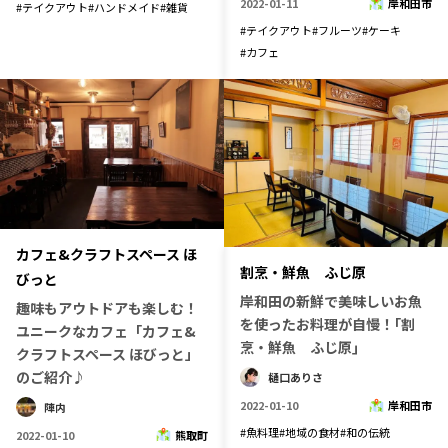
2022-01-11
岸和田市
#
テイクアウト
#
ハンドメイド
#
雑貨
#
テイクアウト
#
フルーツ
#
ケーキ
#
カフェ
カフェ&クラフトスペース ほ
割烹・鮮魚 ふじ原
びっと
岸和田の新鮮で美味しいお魚
趣味もアウトドアも楽しむ！
を使ったお料理が自慢！｢割
ユニークなカフェ「カフェ&
烹・鮮魚 ふじ原｣
クラフトスペース ほびっと」
のご紹介♪
樋口ありさ
2022-01-10
岸和田市
陣内
#
魚料理
#
地域の食材
#
和の伝統
2022-01-10
熊取町