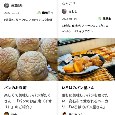
なとこ？
米澤花映
たわし
2022-01-18
岸和田市
2022-01-14
貝塚市
#
雑貨
#
フルーツ
#
カフェ
#
インスタ映え
#
地域の食材
#
リノベーション
#
カフェ
#
ヘルシー
#
テイクアウト
パンのお店 庵
いろはのパン屋さん
楽しくて美味しいパンがたく
誰もに美味しいパンを届けた
さん！「パンのお店 庵（イオ
い！高石市で愛されるベーカ
リ）」のご紹介♪
リー｢いろはのパン屋さん｣
陣内
樋口ありさ