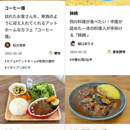
コーヒー畑
錦綉
訪れたお客さんを、家族のよ
四川料理が食べたい！中国が
うに迎え入れてくれるアット
認めた一流の料理人が手掛け
ホームなカフェ「コーヒー
る「錦綉 」
畑」
樋口ありさ
松川佳奈
2022-01-23
泉佐野市
2022-01-24
堺市
#
中華料理
#
旨辛
#
カフェ
#
アットホーム
#
地域の食材
#
イタリアン
#
ピザ