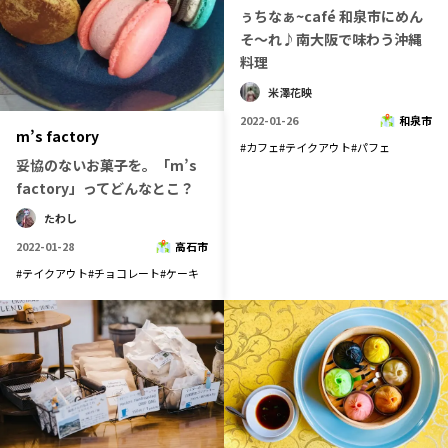
ぅちなぁ~café 和泉市にめん
記事ライター
アンバサダー
そ～れ♪南大阪で味わう沖縄
料理
お問い合わせ
会社概要
米澤花映
2022-01-26
和泉市
m’s factory
#
カフェ
#
テイクアウト
#
パフェ
妥協のないお菓子を。「m’s
factory」ってどんなとこ？
たわし
2022-01-28
高石市
#
テイクアウト
#
チョコレート
#
ケーキ