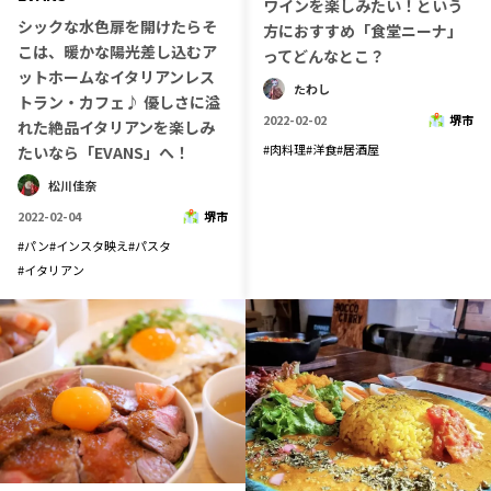
ワインを楽しみたい！という
シックな水色扉を開けたらそ
長野エリア
岐阜エリア
方におすすめ「食堂ニーナ」
こは、暖かな陽光差し込むア
ってどんなとこ？
静岡エリア
愛知エリア
ットホームなイタリアンレス
たわし
三重エリア
滋賀エリア
トラン・カフェ♪ 優しさに溢
2022-02-02
堺市
れた絶品イタリアンを楽しみ
京都エリア
大阪市エリア
#
肉料理
#
洋食
#
居酒屋
たいなら「EVANS」へ！
北摂エリア
堺・泉州エリア
松川佳奈
河内エリア
兵庫エリア
2022-02-04
堺市
奈良エリア
和歌山エリア
#
パン
#
インスタ映え
#
パスタ
鳥取エリア
島根エリア
#
イタリアン
岡山エリア
広島エリア
山口エリア
徳島エリア
香川エリア
愛媛エリア
高知エリア
福岡エリア
佐賀エリア
長崎エリア
熊本エリア
大分エリア