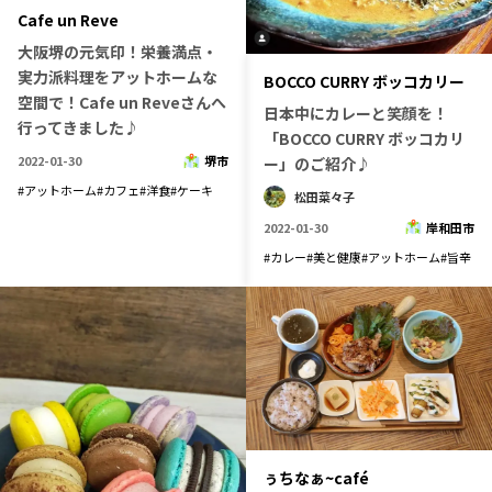
宮崎エリア
鹿児島エリア
Cafe un Reve
沖縄エリア
大阪堺の元気印！栄養満点・
実力派料理をアットホームな
BOCCO CURRY ボッコカリー
空間で！Cafe un Reveさんへ
日本中にカレーと笑顔を！
行ってきました♪
カテゴリから探す
「BOCCO CURRY ボッコカリ
2022-01-30
堺市
ー」のご紹介♪
特集コンテンツ
地域を代表する 企業100選
#
アットホーム
#
カフェ
#
洋食
#
ケーキ
松田菜々子
プレスリリース
行政連携記事
2022-01-30
岸和田市
MILCプロジェクト
選出企業特別対談
#
カレー
#
美と健康
#
アットホーム
#
旨辛
Localist
SDGsの先駆者
イベント
飲食店
地域豆知識
ニッポンの百選大全集
Sporkle
「人」から探す
ぅちなぁ~café