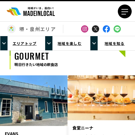
堺・泉州エリア
エリアから探す
エリアトップ
地域を楽しむ
地域を知る
北海道エリア
青森エリア
GOURMET
岩手エリア
宮城エリア
明日行きたい地域の飲食店
秋田エリア
山形エリア
福島エリア
茨城エリア
栃木エリア
群馬エリア
埼玉エリア
千葉エリア
東京23区エリア
多摩エリア
神奈川エリア
新潟エリア
富山エリア
石川エリア
食堂ニーナ
EVANS
福井エリア
山梨エリア