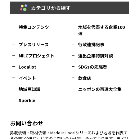
カテゴリから探す
福岡
エリア
島根
エリア
大阪市
エリア
福井
エリア
千葉
エリア
山形
エリア
特集コンテンツ
地域を代表する企業100
選
佐賀
エリア
岡山
エリア
北摂
エリア
長野
エリア
東京23区
エリア
福島
エリア
プレスリリース
行政連携記事
MILCプロジェクト
選出企業特別対談
長崎
エリア
広島
エリア
堺・泉州
エリア
岐阜
エリア
多摩
エリア
Localist
SDGsの先駆者
イベント
飲食店
熊本
エリア
山口
エリア
河内
エリア
静岡
エリア
神奈川
エリア
地域豆知識
ニッポンの百選大全集
Sporkle
大分
エリア
徳島
エリア
兵庫
エリア
愛知
エリア
山梨
エリア
お問い合わせ
掲載依頼・取材依頼・Made In Localシリーズおよび地域を代表す
宮崎
エリア
香川
エリア
奈良
エリア
三重
エリア
る企業100選についてのお問い合わせ等、承っております。まずは