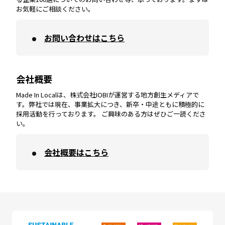
お気軽にご相談ください。
お問い合わせはこちら
鹿児島
エリア
愛媛
エリア
和歌山
エリア
会社概要
沖縄
エリア
高知
エリア
Made In Localは、株式会社IOBIが運営する地方創生メディアで
す。弊社では現在、事業拡大につき、新卒・中途ともに積極的に
採用活動を行っております。 ご興味のある方はぜひご一読くださ
い。
会社概要はこちら