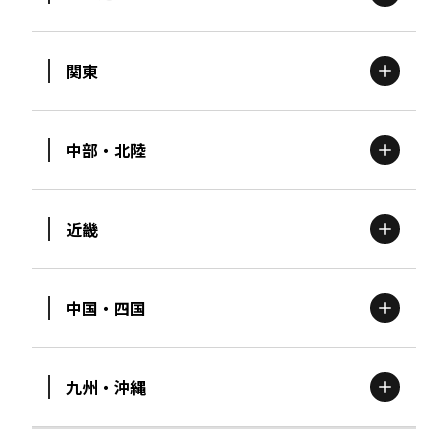
関東
北海道
エリア
中部・北陸
茨城
エリア
青森
エリア
近畿
新潟
エリア
栃木
エリア
岩手
エリア
中国・四国
滋賀
エリア
富山
エリア
群馬
エリア
宮城
エリア
九州・沖縄
鳥取
エリア
京都
エリア
石川
エリア
埼玉
エリア
秋田
エリア