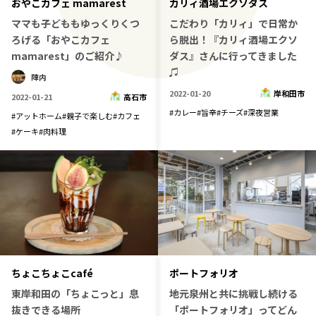
おやこカフェ mamarest
カリィ酒場エクソダス
ママも子どももゆっくりくつ
こだわり「カリィ」で日常か
ろげる「おやこカフェ
ら脱出！『カリィ酒場エクソ
mamarest」のご紹介♪
ダス』さんに行ってきました
♫
陣内
2022-01-20
岸和田市
2022-01-21
高石市
#
カレー
#
旨辛
#
チーズ
#
深夜営業
#
アットホーム
#
親子で楽しむ
#
カフェ
#
ケーキ
#
肉料理
ちょこちょこcafé
ポートフォリオ
東岸和田の「ちょこっと」息
地元泉州と共に挑戦し続ける
抜きできる場所
「ポートフォリオ」ってどん