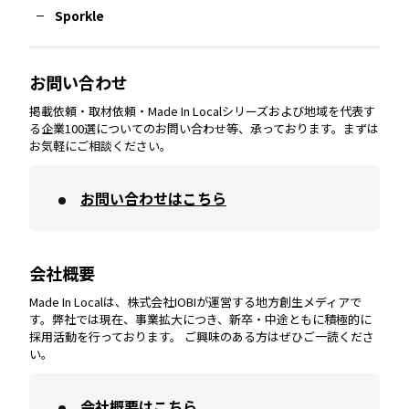
Sporkle
大分
エリア
徳島
エリア
兵庫
エリア
愛知
エリア
山梨
エリア
お問い合わせ
掲載依頼・取材依頼・Made In Localシリーズおよび地域を代表す
宮崎
エリア
香川
エリア
奈良
エリア
三重
エリア
る企業100選についてのお問い合わせ等、承っております。まずは
お気軽にご相談ください。
お問い合わせはこちら
鹿児島
エリア
愛媛
エリア
和歌山
エリア
会社概要
沖縄
エリア
高知
エリア
Made In Localは、株式会社IOBIが運営する地方創生メディアで
す。弊社では現在、事業拡大につき、新卒・中途ともに積極的に
採用活動を行っております。 ご興味のある方はぜひご一読くださ
い。
会社概要はこちら