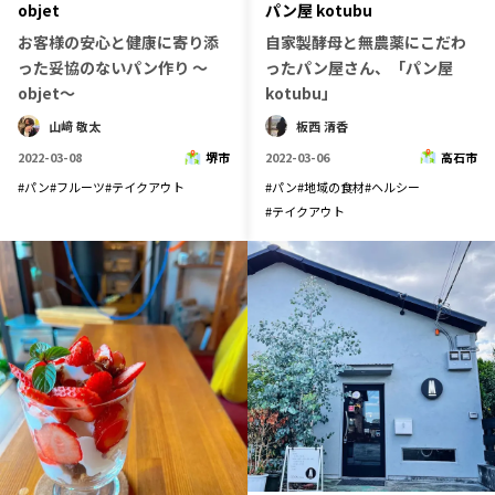
パン屋 kotubu
objet
宮崎エリア
鹿児島エリア
自家製酵母と無農薬にこだわ
お客様の安心と健康に寄り添
沖縄エリア
ったパン屋さん、「パン屋
った妥協のないパン作り ～
kotubu」
objet～
板西 清香
山﨑 敬太
カテゴリから探す
2022-03-06
高石市
2022-03-08
堺市
特集コンテンツ
地域を代表する 企業100選
#
パン
#
地域の食材
#
ヘルシー
#
パン
#
フルーツ
#
テイクアウト
#
テイクアウト
プレスリリース
行政連携記事
MILCプロジェクト
選出企業特別対談
Localist
SDGsの先駆者
イベント
飲食店
地域豆知識
ニッポンの百選大全集
Sporkle
「人」から探す