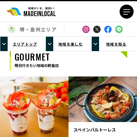
堺・泉州エリア
エリアから探す
エリアトップ
地域を楽しむ
地域を知る
北海道エリア
青森エリア
GOURMET
岩手エリア
宮城エリア
明日行きたい地域の飲食店
秋田エリア
山形エリア
福島エリア
茨城エリア
栃木エリア
群馬エリア
埼玉エリア
千葉エリア
東京23区エリア
多摩エリア
神奈川エリア
新潟エリア
富山エリア
石川エリア
スペインバルトーレス
福井エリア
山梨エリア