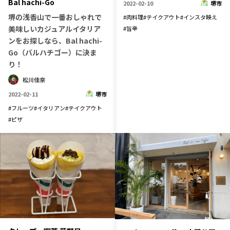
Bal hachi-Go
2022-02-10
堺市
堺の浅香山で一番おしゃれで
#
肉料理
#
テイクアウト
#
インスタ映え
美味しいカジュアルイタリア
#
旨辛
ンをお探しなら、Bal hachi-
Go（バルハチゴー）に決ま
り！
松川佳奈
2022-02-11
堺市
#
フルーツ
#
イタリアン
#
テイクアウト
#
ピザ