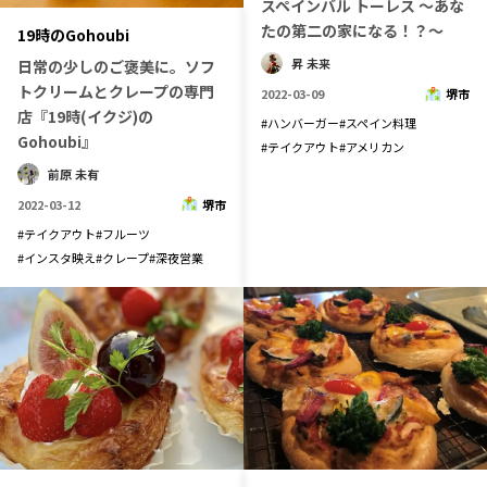
スペインバル トーレス 〜あな
長野エリア
岐阜エリア
たの第二の家になる！？〜
19時のGohoubi
静岡エリア
愛知エリア
昇 未来
日常の少しのご褒美に。ソフ
トクリームとクレープの専門
三重エリア
滋賀エリア
2022-03-09
堺市
店『19時(イクジ)の
#
ハンバーガー
#
スペイン料理
京都エリア
大阪市エリア
Gohoubi』
#
テイクアウト
#
アメリカン
北摂エリア
堺・泉州エリア
前原 未有
河内エリア
兵庫エリア
2022-03-12
堺市
奈良エリア
和歌山エリア
#
テイクアウト
#
フルーツ
#
インスタ映え
#
クレープ
#
深夜営業
鳥取エリア
島根エリア
岡山エリア
広島エリア
山口エリア
徳島エリア
香川エリア
愛媛エリア
高知エリア
福岡エリア
佐賀エリア
長崎エリア
熊本エリア
大分エリア