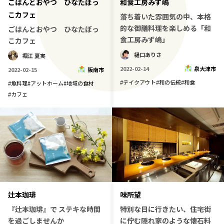
ごはんとおやつ ひなたぼっ
和食工房みず嶋
こカフェ
落ち着いた雰囲気の中、本格
的な御膳料理を楽しめる「和
ごはんとおやつ ひなたぼっ
食工房みず嶋」
こカフェ
樋口ありさ
堀江 夏実
2022-02-14
泉大津市
2022-02-15
阪南市
#
テイクアウト
#
和の伝統
#
和食
#
魚料理
#
アットホーム
#
地域の食材
#
カフェ
辻本珈琲
味所望
『辻本珈琲』で ステキな時間
特別な日に行きたい、住宅街
を過ごしませんか
に佇む隠れ家のような懐石料