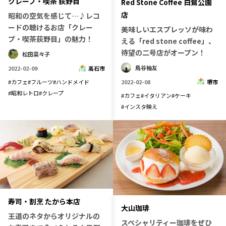
クレープ・喫茶 荻野目
Red Stone Coffee 白鷺公園
店
昭和の空気を感じて…♪レコ
ードの聴けるお店「クレー
美味しいエスプレッソが味わ
プ・喫茶荻野目」の魅力！
える「red stone coffee」、
待望の二号店がオープン！
松田菜々子
鳥谷柚友
2022-02-09
高石市
2022-02-08
堺市
#
カフェ
#
フルーツ
#
ハンドメイド
#
昭和レトロ
#
クレープ
#
カフェ
#
イタリアン
#
ケーキ
#
インスタ映え
寿司・割烹 たから本店
大山珈琲
王道のネタからオリジナルの
スペシャリティー珈琲をぜひ