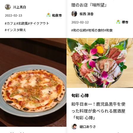
理のお店『味所望』
川上真白
板西 清香
2022-02-13
和泉市
2022-02-12
堺市
#
カフェ
#
北欧風
#
テイクアウト
#
インスタ映え
#
和の伝統
#
地域の食材
#
和食
旬彩 心陣
和牛日本一！鹿児島黒牛を使
った料理が食べられる居酒屋
「旬彩 心陣」
樋口ありさ