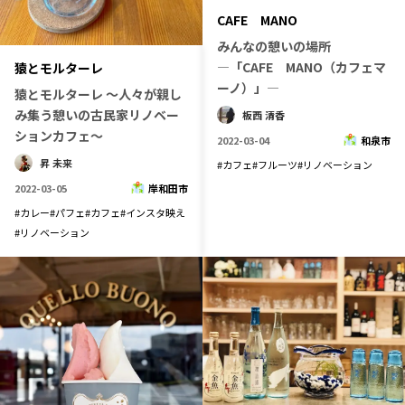
CAFE MANO
記事ライター
アンバサダー
みんなの憩いの場所
―「CAFE MANO（カフェマ
猿とモルターレ
お問い合わせ
会社概要
ーノ）」―
猿とモルターレ 〜人々が親し
み集う憩いの古民家リノベー
板西 清香
ションカフェ〜
2022-03-04
和泉市
昇 未来
#
カフェ
#
フルーツ
#
リノベーション
2022-03-05
岸和田市
#
カレー
#
パフェ
#
カフェ
#
インスタ映え
#
リノベーション