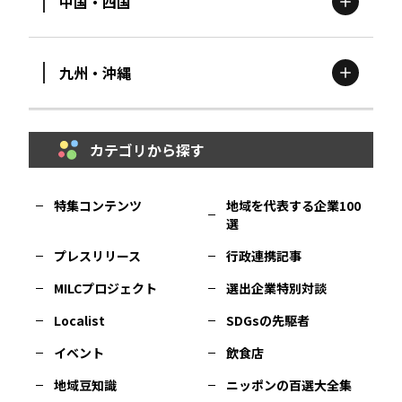
中国・四国
滋賀
エリア
富山
エリア
群馬
エリア
宮城
エリア
九州・沖縄
鳥取
エリア
京都
エリア
石川
エリア
埼玉
エリア
秋田
エリア
カテゴリから探す
福岡
エリア
島根
エリア
大阪市
エリア
福井
エリア
千葉
エリア
山形
エリア
特集コンテンツ
地域を代表する企業100
選
佐賀
エリア
岡山
エリア
北摂
エリア
長野
エリア
東京23区
エリア
福島
エリア
プレスリリース
行政連携記事
MILCプロジェクト
選出企業特別対談
長崎
エリア
広島
エリア
堺・泉州
エリア
岐阜
エリア
多摩
エリア
Localist
SDGsの先駆者
イベント
飲食店
熊本
エリア
山口
エリア
河内
エリア
静岡
エリア
神奈川
エリア
地域豆知識
ニッポンの百選大全集