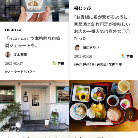
福むすび
｢お客様に福が繋がるように｣
季節酒と創作料理が美味しい
ricarica
お店の一番人気は意外な○○
『ricarica』で本格的な自家
だった！
製ジェラートを。
樋口ありさ
江本莉菜
2022-02-16
堺市
2022-02-17
堺市
#
魚料理
#
和食
#
居酒屋
#
深夜営業
#
ジェラート
#
カフェ