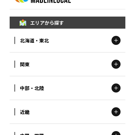
エリアから探す
北海道・東北
関東
北海道
エリア
中部・北陸
茨城
エリア
青森
エリア
近畿
新潟
エリア
栃木
エリア
岩手
エリア