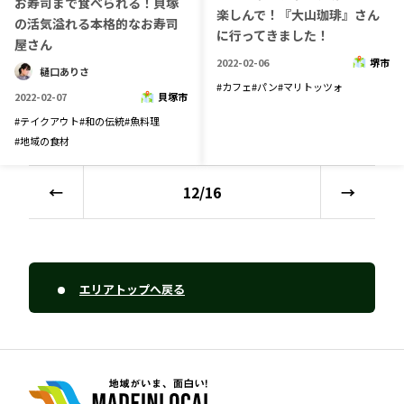
お寿司まで食べられる！貝塚
楽しんで！『大山珈琲』さん
の活気溢れる本格的なお寿司
に行ってきました！
屋さん
2022-02-06
堺市
樋口ありさ
#
カフェ
#
パン
#
マリトッツォ
2022-02-07
貝塚市
#
テイクアウト
#
和の伝統
#
魚料理
#
地域の食材
←
12
/
16
→
エリアトップへ戻る