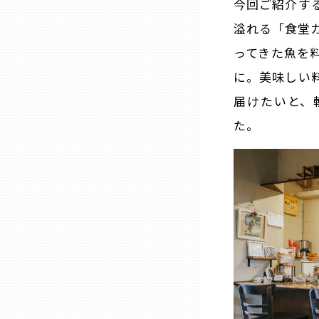
今回ご紹介す
溢れる「食堂
三重
ってきた魚を
に。美味しい
滋賀
届けたいと、
京都
た。
大阪市
北摂
堺・泉州
河内