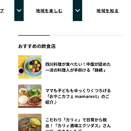
プ
地域を楽しむ
地域を知る
おすすめの飲食店
四川料理が食べたい！中国が認めた
一流の料理人が手掛ける「錦綉 」
ママも子どももゆっくりくつろげる
「おやこカフェ mamarest」のご
紹介♪
こだわり「カリィ」で日常から脱
出！『カリィ酒場エクソダス』さん