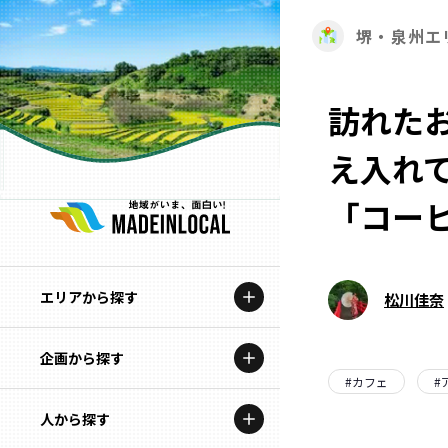
堺・泉州エ
訪れた
え入れ
「コー
エリアから探す
松川佳奈
企画から探す
北海道
#
カフェ
#
特集コンテンツ
人から探す
青森