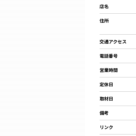
ニッポンの百選大全集
群馬
店名
Sporkle
住所
埼玉
交通アクセス
千葉
電話番号
東京23区
営業時間
多摩地域
定休日
取材日
神奈川
備考
新潟
リンク
富山