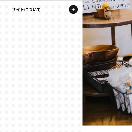
地域を代表する企業100選
記事ライター
サイトについて
岩手
プレスリリース
アンバサダー
私たちの理念
宮城
行政連携記事
お問い合わせ
MILCプロジェクト
秋田
運営会社情報
選出企業特別対談
山形
Localist
SDGsの先駆者
福島
イベント
茨城
飲食店
栃木
地域豆知識