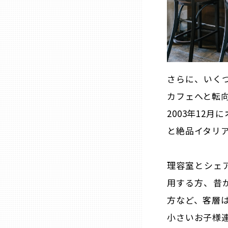
兵庫
奈良
和歌山
さらに、いく
カフェへと転
鳥取
2003年12
と絶品イタリ
島根
理容室とシェ
岡山
用する方、昔か
方など、客層
広島
小さいお子様