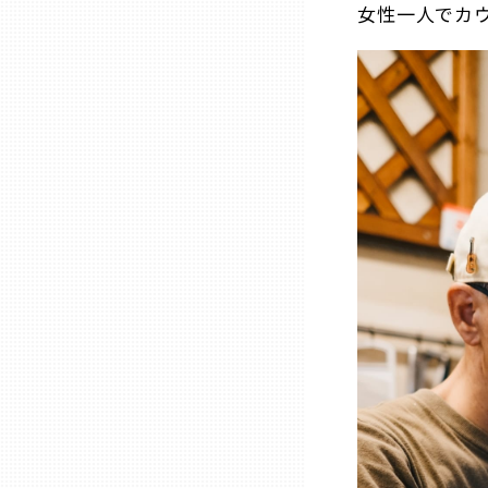
女性一人でカ
山口
徳島
香川
愛媛
高知
福岡
佐賀
長崎