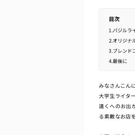
目次
石川
1
.
バジルライ
福井
2
.
オリジナル
3
.
ブレンドコ
山梨
4
.
最後に
長野
みなさんこん
岐阜
大学生ライタ
遠くへのお出
静岡
る素敵なお店
愛知