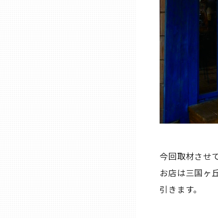
山口
徳島
香川
愛媛
高知
今回取材させて
福岡
お店は三国ヶ
佐賀
引きます。
長崎