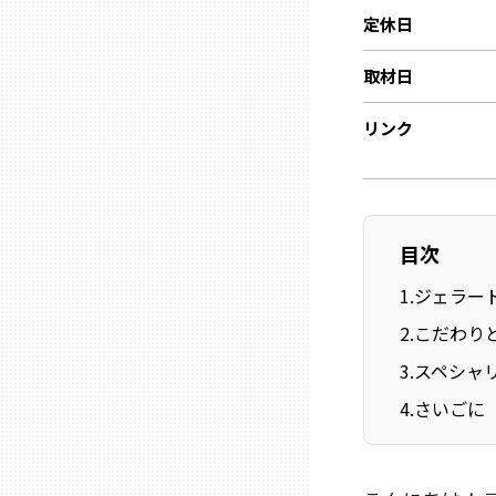
定休日
石川
取材日
リンク
福井
山梨
目次
長野
1
.
ジェラー
2
.
こだわり
岐阜
3
.
スペシャ
4
.
さいごに
静岡
愛知