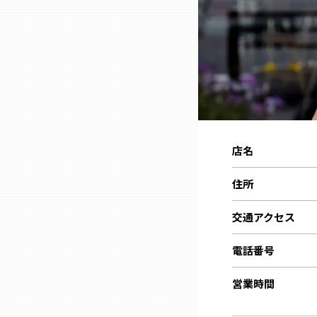
ニッポンの百選大全集
群馬
Sporkle
埼玉
千葉
東京23区
店名
住所
多摩地域
交通アクセス
神奈川
電話番号
新潟
営業時間
富山