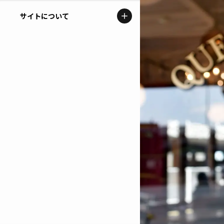
地域を代表する企業100選
記事ライター
サイトについて
岩手
プレスリリース
アンバサダー
私たちの理念
宮城
行政連携記事
お問い合わせ
MILCプロジェクト
秋田
運営会社情報
選出企業特別対談
山形
Localist
SDGsの先駆者
福島
イベント
茨城
飲食店
栃木
地域豆知識