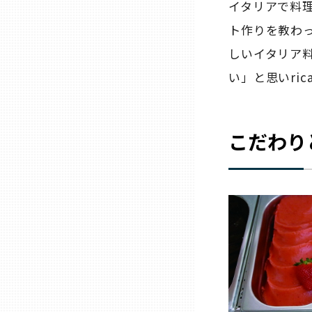
イタリアで料
ト作りを教わ
熊本
しいイタリア
い」と思いric
大分
宮崎
こだわり
鹿児島
沖縄