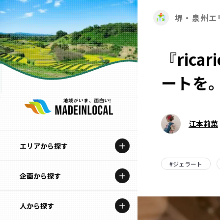
堺・泉州エ
『ric
ートを
江本莉菜
エリアから探す
#
ジェラート
企画から探す
北海道
特集コンテンツ
人から探す
青森