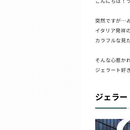
こんにちは！ラ
三重
突然ですが…
イタリア発祥
滋賀
カラフルな見た
京都
そんな心惹か
大阪市
ジェラート好
北摂
ジェラー
堺・泉州
河内