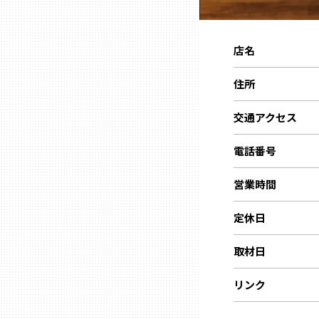
ニッポンの百選大全集
群馬
Sporkle
店名
埼玉
住所
千葉
交通アクセス
東京23区
電話番号
営業時間
多摩地域
定休日
神奈川
取材日
新潟
リンク
富山