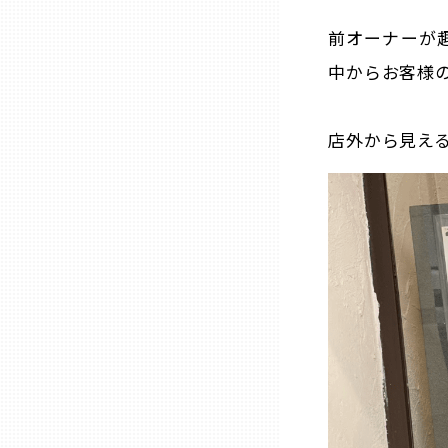
山口
前オーナーが
中からお客様
徳島
香川
店外から見え
愛媛
高知
福岡
佐賀
長崎