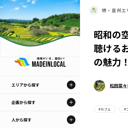
堺・泉州エ
昭和の
聴ける
の魅力
エリアから探す
松田菜々
企画から探す
北海道
#
カフェ
#
特集コンテンツ
人から探す
青森