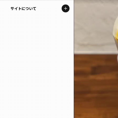
地域を代表する企業100選
記事ライター
サイトについて
岩手
プレスリリース
アンバサダー
私たちの理念
宮城
行政連携記事
お問い合わせ
MILCプロジェクト
秋田
運営会社情報
選出企業特別対談
山形
Localist
SDGsの先駆者
福島
イベント
茨城
飲食店
栃木
地域豆知識