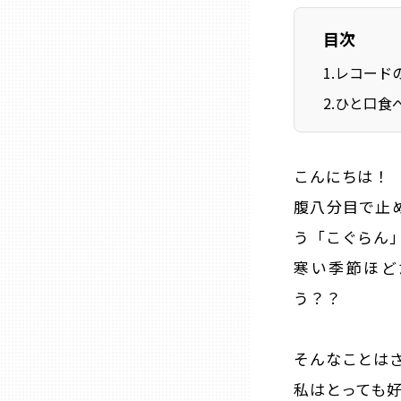
目次
石川
1
.
レコード
2
.
ひと口食
福井
山梨
こんにちは！
腹八分目で止
長野
う「こぐらん
寒い季節ほど
岐阜
う？？
静岡
そんなことは
愛知
私はとっても好き