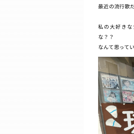
最近の流行歌
三重
私の大好きな
滋賀
な？？
なんて思って
京都
大阪市
北摂
堺・泉州
河内