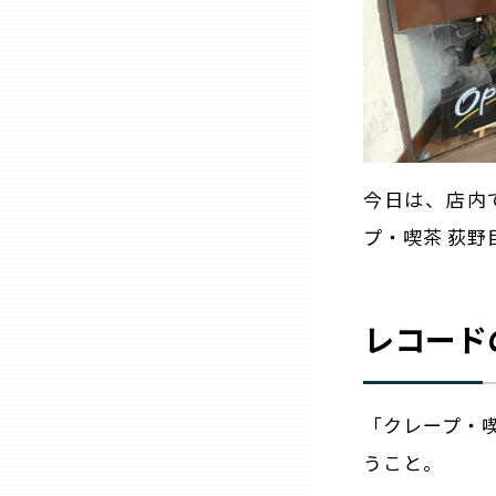
兵庫
奈良
和歌山
今日は、店内
プ・喫茶 荻野
鳥取
島根
レコード
岡山
「クレープ・
広島
うこと。