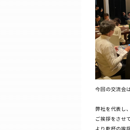
山口
徳島
香川
愛媛
高知
今回の交流会
福岡
弊社を代表し、
佐賀
ご挨拶をさせ
より乾杯の挨
長崎