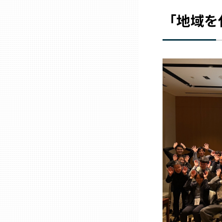
「地域を
石川
福井
山梨
長野
岐阜
静岡
愛知