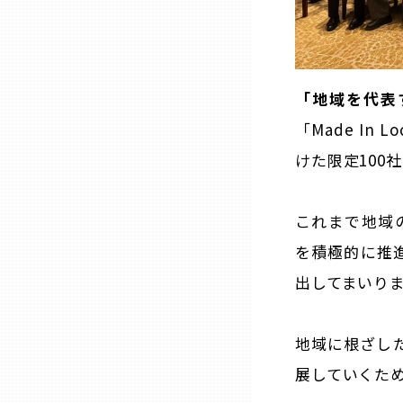
三重
滋賀
「地域を代表
「Made I
京都
けた限定100
大阪市
これまで地域
を積極的に推
北摂
出してまいり
堺・泉州
地域に根ざし
展していくた
河内