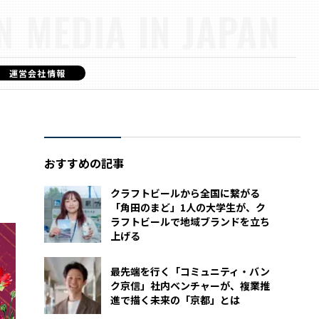
N MEDIA IN JAPAN
運営会社情報
おすすめの記事
クラフトビールから全国に繋がる
「角田のまど」1人の大学生が、ク
ラフトビールで地域ブランドを立ち
上げる
最先端を行く「コミュニティ・バン
ク京信」社内ベンチャーが、複業推
進で描く未来の「京都」とは