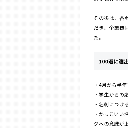
熊本
その後は、各
だき、企業様
大分
た。
宮崎
100選に選
鹿児島
・4月から半年
沖縄
・学生からの応
・名刺につけ
・かっこいい
グへの意識が