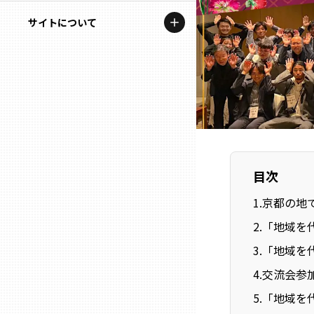
地域を代表する企業100選
記事ライター
サイトについて
岩手
プレスリリース
アンバサダー
私たちの理念
宮城
行政連携記事
お問い合わせ
MILCプロジェクト
秋田
運営会社情報
選出企業特別対談
山形
Localist
目次
SDGsの先駆者
福島
1
.
京都の地
2
.
「地域を代
イベント
茨城
3
.
「地域を代
飲食店
4
.
交流会参加
栃木
地域豆知識
5
.
「地域を