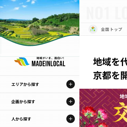
NO1 L
全国トップ
地域を代
京都を
エリアから探す
企画から探す
北海道
特集コンテンツ
人から探す
青森