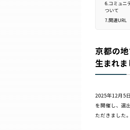
6
.
コミュニ
ニッポンの百選大全集
群馬
ついて
Sporkle
7
.
関連URL
埼玉
千葉
京都の地
東京23区
生まれま
多摩地域
神奈川
2025年12月
を開催し、選出
新潟
ただきました
富山