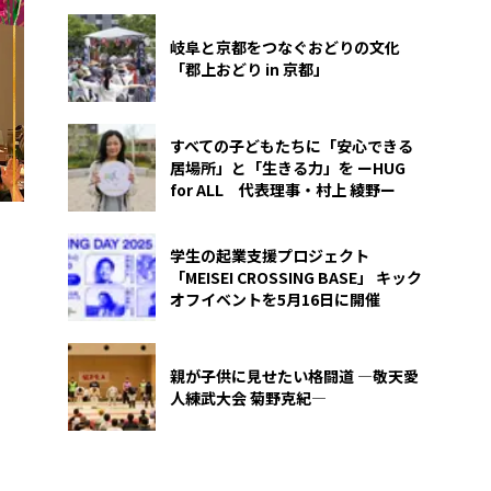
岐阜と京都をつなぐおどりの文化
「郡上おどり in 京都」
すべての子どもたちに「安心できる
居場所」と「生きる力」を ーHUG
for ALL 代表理事・村上 綾野ー
学生の起業支援プロジェクト
「MEISEI CROSSING BASE」 キック
オフイベントを5月16日に開催
親が子供に見せたい格闘道 ―敬天愛
人練武大会 菊野克紀―