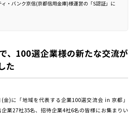
ティ・バンク京信(京都信用金庫)様運営の「S認証」に
で、100選企業様の新たな交流が
した
5日(金)に「地域を代表する企業100選交流会 in 京都」
企業27社35名、招待企業4社6名の皆様にお集まりい
。