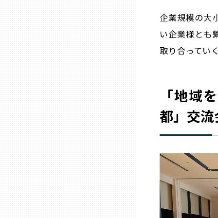
兵庫
企業規模の大
い企業様とも
奈良
取り合ってい
和歌山
「地域を
鳥取
都」交流
島根
岡山
広島