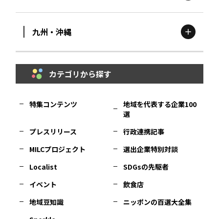
滋賀
エリア
富山
エリア
群馬
エリア
宮城
エリア
九州・沖縄
鳥取
エリア
京都
エリア
石川
エリア
埼玉
エリア
秋田
エリア
カテゴリから探す
福岡
エリア
島根
エリア
大阪市
エリア
福井
エリア
千葉
エリア
山形
エリア
特集コンテンツ
地域を代表する企業100
選
佐賀
エリア
岡山
エリア
北摂
エリア
長野
エリア
東京23区
エリア
福島
エリア
プレスリリース
行政連携記事
MILCプロジェクト
選出企業特別対談
長崎
エリア
広島
エリア
堺・泉州
エリア
岐阜
エリア
多摩
エリア
Localist
SDGsの先駆者
イベント
飲食店
熊本
エリア
山口
エリア
河内
エリア
静岡
エリア
神奈川
エリア
地域豆知識
ニッポンの百選大全集