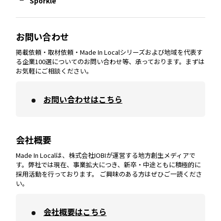
Sporkle
大分
エリア
徳島
エリア
兵庫
エリア
愛知
エリア
山梨
エリア
お問い合わせ
掲載依頼・取材依頼・Made In Localシリーズおよび地域を代表す
宮崎
エリア
香川
エリア
奈良
エリア
三重
エリア
る企業100選についてのお問い合わせ等、承っております。まずは
お気軽にご相談ください。
お問い合わせはこちら
鹿児島
エリア
愛媛
エリア
和歌山
エリア
会社概要
沖縄
エリア
高知
エリア
Made In Localは、株式会社IOBIが運営する地方創生メディアで
す。弊社では現在、事業拡大につき、新卒・中途ともに積極的に
採用活動を行っております。 ご興味のある方はぜひご一読くださ
い。
会社概要はこちら