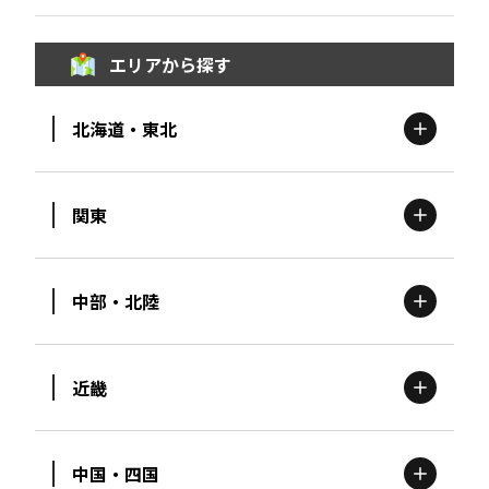
エリアから探す
北海道・東北
関東
北海道
エリア
中部・北陸
茨城
エリア
青森
エリア
近畿
新潟
エリア
栃木
エリア
岩手
エリア
中国・四国