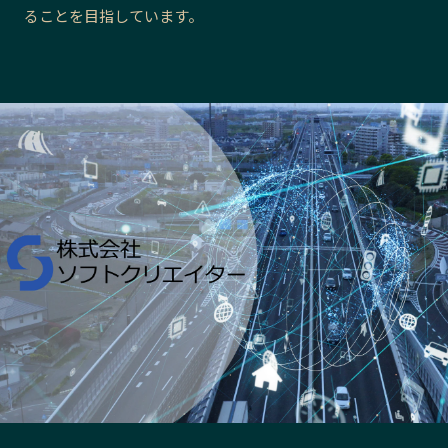
ることを目指しています。
長野エリア
岐阜エリア
静岡エリア
愛知エリア
三重エリア
滋賀エリア
京都エリア
大阪市エリア
北摂エリア
堺・泉州エリア
河内エリア
兵庫エリア
奈良エリア
和歌山エリア
鳥取エリア
島根エリア
岡山エリア
広島エリア
山口エリア
徳島エリア
香川エリア
愛媛エリア
高知エリア
福岡エリア
佐賀エリア
長崎エリア
熊本エリア
大分エリア