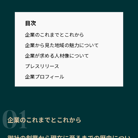
宮崎エリア
鹿児島エリア
沖縄エリア
目次
企業のこれまでとこれから
カテゴリから探す
企業から見た地域の魅力について
特集コンテンツ
地域を代表する 企業100選
企業が求める人材像について
プレスリリース
行政連携記事
プレスリリース
MILCプロジェクト
選出企業特別対談
企業プロフィール
Localist
SDGsの先駆者
イベント
飲食店
地域豆知識
ニッポンの百選大全集
Sporkle
企業のこれまでとこれから
「人」から探す
御社の
創業から現在に至るまでの歴史
につい