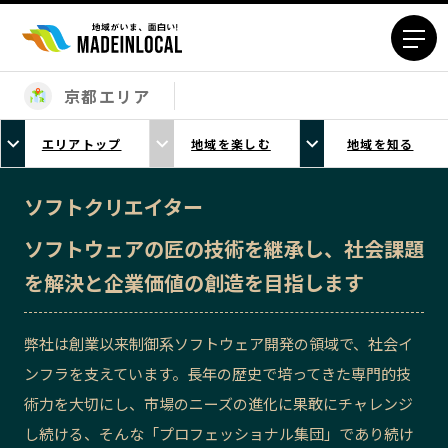
京都エリア
エリアから探す
エリアトップ
地域を楽しむ
地域を知る
北海道エリア
青森エリア
岩手エリア
宮城エリア
ソフトクリエイター
秋田エリア
山形エリア
ソフトウェアの匠の技術を継承し、社会課題
福島エリア
茨城エリア
を解決と企業価値の創造を目指します
栃木エリア
群馬エリア
埼玉エリア
千葉エリア
弊社は創業以来制御系ソフトウェア開発の領域で、社会イ
東京23区エリア
多摩エリア
ンフラを支えています。長年の歴史で培ってきた専門的技
神奈川エリア
新潟エリア
術力を大切にし、市場のニーズの進化に果敢にチャレンジ
富山エリア
石川エリア
し続ける、そんな「プロフェッショナル集団」であり続け
福井エリア
山梨エリア