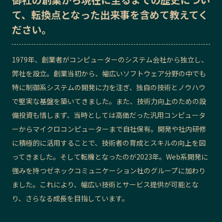
て、転換点となった出来事を含めて教えてく
記事ライター
アンバサダー
ださい。
お問い合わせ
会社概要
1979年、創業者がコンピューターのシステム会社から独立し、
弊社を設立。創業当初から、幅広いソフトウェア分野の中でも
特に制御系システムの開発に力を注ぎ、独自の技術とノウハウ
で堅実な基盤を築いてきました。また、技術力向上のための設
備投資も惜しまず、当時としては高価だった汎用コンピュータ
ーからマイクロコンピューターまで自社保有。開発や社内研修
に積極的に活用することで、技術者の育成とスキルの向上を図
ってきました。そして転機となったのが2023年。Web系開発に
強みを持つゼネックコミュニケーション社のグループに加わり
ました。これにより、幅広い技術とサービス提供が可能とな
り、さらなる成長を目指しています。