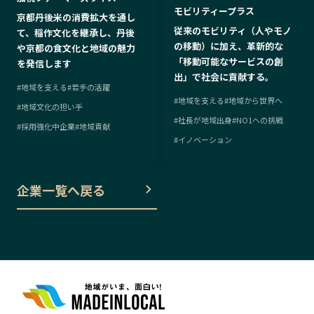
モビリティープラス
京都丹後米の消費拡大を通し
従来のモビリティ（人やモノ
て、稲作文化を継承し、丹後
の移動）に加え、革新的な
や京都の食文化と地域の魅力
「移動可能なサービスの創
を発信します
出」で社会に貢献する。
#
地域を支える
#
若手の活躍
#
地域を支える
#
地域から世界へ
#
地域文化の担い手
#
社長が地域出身
#
NO1への挑戦
#
採用強化中企業
#
地域貢献
#
イノベーション
企業一覧へ戻る