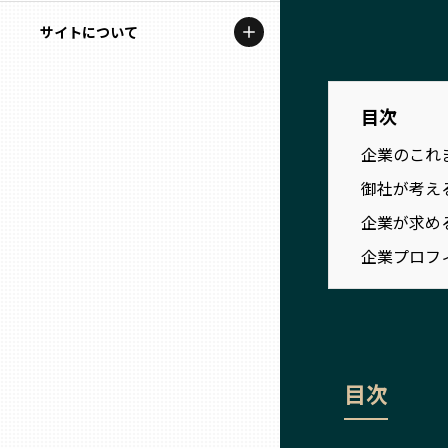
地域を代表する企業100選
記事ライター
サイトについて
岩手
プレスリリース
アンバサダー
私たちの理念
宮城
行政連携記事
目次
お問い合わせ
MILCプロジェクト
企業のこれ
秋田
運営会社情報
御社が考え
選出企業特別対談
山形
企業が求め
Localist
企業プロフ
SDGsの先駆者
福島
イベント
茨城
飲食店
目次
栃木
地域豆知識