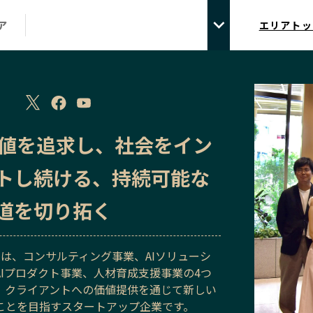
ア
エリアトッ
価値を追求し、社会をイン
トし続ける、持続可能な
道を切り拓く
 AIは、コンサルティング事業、AIソリューシ
AIプロダクト事業、人材育成支援事業の4つ
、クライアントへの価値提供を通じて新しい
ことを目指すスタートアップ企業です。