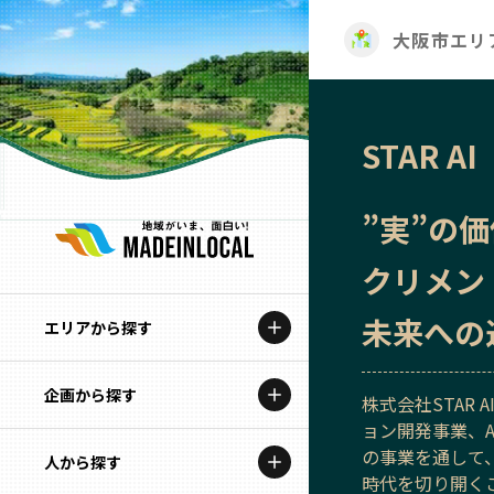
大阪市エリ
STAR AI
”実”の
クリメン
未来への
エリアから探す
企画から探す
北海道
株式会社STAR
ョン開発事業、
特集コンテンツ
の事業を通して
人から探す
青森
時代を切り開く