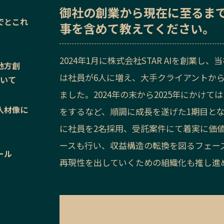
御社の
創業から現在に至るま
でとこれ
事を含めて教えてください。
2024年1月に株式会社STAR AIを創業
地方創
は社員が6人に増え、大手クライアントから
ついて
ました。2024年の末から2025年にかけ
人材像に
をするなど、順調に成長を遂げた1期目とな
に社員を2名採用、受託案件にて着実に価値
ースも行い、収益構造の転換を図るフェー
ール
再現性を出していくための組織化も推し進