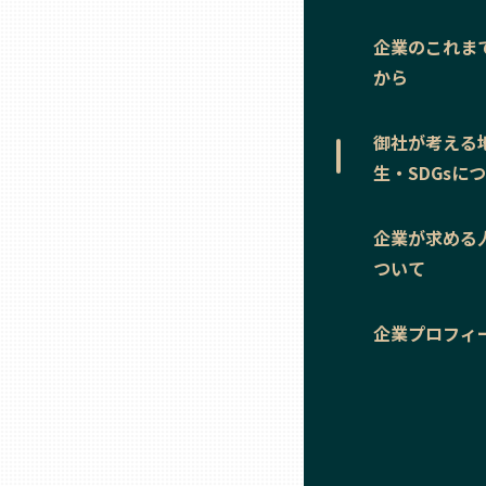
ニッポンの百選大全集
群馬
企業のこれま
Sporkle
から
埼玉
御社が考える
千葉
生・SDGsに
東京23区
企業が求める
ついて
多摩地域
企業プロフィ
神奈川
新潟
富山