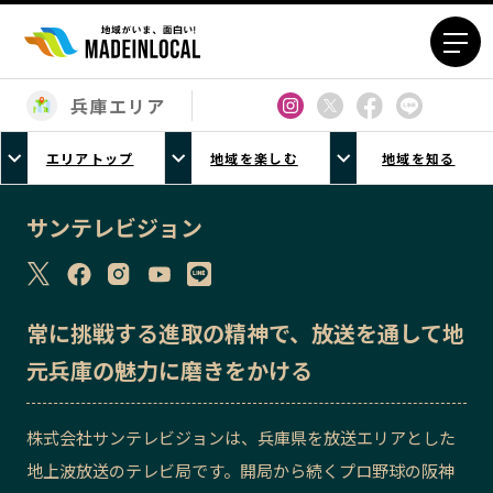
兵庫エリア
エリアから探す
エリアトップ
地域を楽しむ
地域を知る
北海道エリア
青森エリア
岩手エリア
宮城エリア
サンテレビジョン
秋田エリア
山形エリア
福島エリア
茨城エリア
栃木エリア
群馬エリア
常に挑戦する進取の精神で、放送を通して地
埼玉エリア
千葉エリア
元兵庫の魅力に磨きをかける
東京23区エリア
多摩エリア
神奈川エリア
新潟エリア
株式会社サンテレビジョンは、兵庫県を放送エリアとした
富山エリア
石川エリア
地上波放送のテレビ局です。開局から続くプロ野球の阪神
福井エリア
山梨エリア