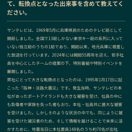
て、転換点となった出来事を含めて教えてく
記事ライター
アンバサダー
ださい。
お問い合わせ
会社概要
サンテレビは、1969年5月に兵庫県民のためのテレビ局として
開局しました。全国で13局しかない東京キー局の系列に入って
いない独立局のうちの1局であり、開局以来、地元兵庫に根差し
た放送を行っています。2024年には開局55周年を迎え、若手社
員を中心としたチームの提案の下、特別番組や特別イベントを
展開しました。
弊社にとって大きな転換点となったのは、1995年1月17日に起
こった「阪神・淡路大震災」です。発生当時、サンテレビの本
社があったポートアイランドも大きな被害を受け、社員の中に
も負傷者や家族を失った者もおり、本社・社員共に甚大な被害
を受けました。しかしそのような状況の中でも、同じように被
害を受けた被災者のため、そして情報を届けることで未来に活
かすために、地震当日に
本社要員148名のうち約70名
が出社