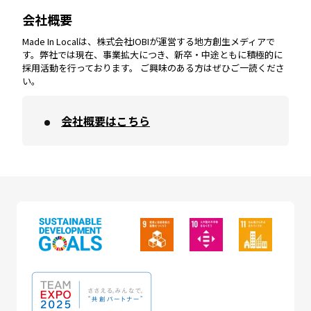
会社概要
沖縄
エリア
高知
エリア
Made In Localは、株式会社IOBIが運営する地方創生メディアで
す。弊社では現在、事業拡大につき、新卒・中途ともに積極的に
採用活動を行っております。 ご興味のある方はぜひご一読くださ
い。
会社概要はこちら