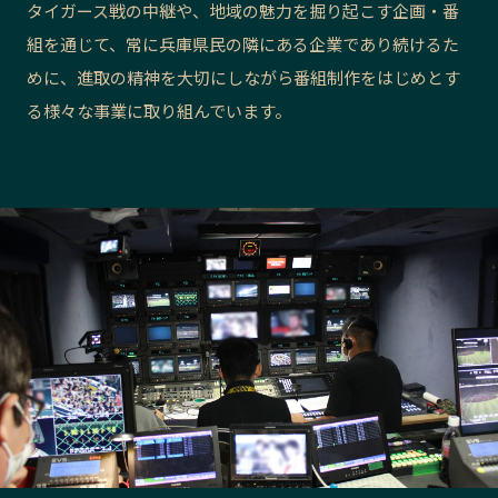
タイガース戦の中継や、地域の魅力を掘り起こす企画・番
長野エリア
岐阜エリア
組を通じて、常に兵庫県民の隣にある企業であり続けるた
静岡エリア
愛知エリア
めに、進取の精神を大切にしながら番組制作をはじめとす
三重エリア
滋賀エリア
る様々な事業に取り組んでいます。
京都エリア
大阪市エリア
北摂エリア
堺・泉州エリア
河内エリア
兵庫エリア
奈良エリア
和歌山エリア
鳥取エリア
島根エリア
岡山エリア
広島エリア
山口エリア
徳島エリア
香川エリア
愛媛エリア
高知エリア
福岡エリア
佐賀エリア
長崎エリア
熊本エリア
大分エリア