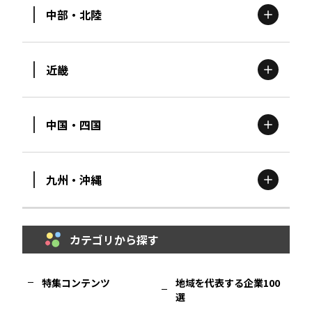
中部・北陸
茨城
エリア
青森
エリア
近畿
新潟
エリア
栃木
エリア
岩手
エリア
中国・四国
滋賀
エリア
富山
エリア
群馬
エリア
宮城
エリア
九州・沖縄
鳥取
エリア
京都
エリア
石川
エリア
埼玉
エリア
秋田
エリア
カテゴリから探す
福岡
エリア
島根
エリア
大阪市
エリア
福井
エリア
千葉
エリア
山形
エリア
特集コンテンツ
地域を代表する企業100
選
佐賀
エリア
岡山
エリア
北摂
エリア
長野
エリア
東京23区
エリア
福島
エリア