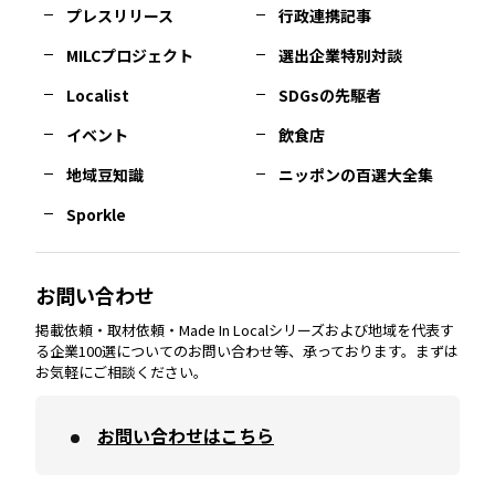
プレスリリース
行政連携記事
MILCプロジェクト
選出企業特別対談
長崎
エリア
広島
エリア
堺・泉州
エリア
岐阜
エリア
多摩
エリア
Localist
SDGsの先駆者
イベント
飲食店
熊本
エリア
山口
エリア
河内
エリア
静岡
エリア
神奈川
エリア
地域豆知識
ニッポンの百選大全集
Sporkle
大分
エリア
徳島
エリア
兵庫
エリア
愛知
エリア
山梨
エリア
お問い合わせ
掲載依頼・取材依頼・Made In Localシリーズおよび地域を代表す
宮崎
エリア
香川
エリア
奈良
エリア
三重
エリア
る企業100選についてのお問い合わせ等、承っております。まずは
お気軽にご相談ください。
お問い合わせはこちら
鹿児島
エリア
愛媛
エリア
和歌山
エリア