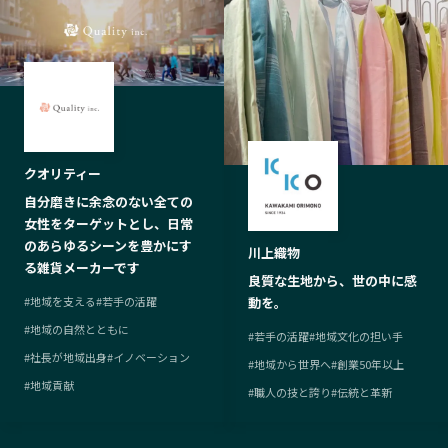
クオリティー
自分磨きに余念のない全ての
女性をターゲットとし、日常
のあらゆるシーンを豊かにす
川上織物
る雑貨メーカーです
良質な生地から、世の中に感
動を。
#
地域を支える
#
若手の活躍
#
地域の自然とともに
#
若手の活躍
#
地域文化の担い手
#
社長が地域出身
#
イノベーション
#
地域から世界へ
#
創業50年以上
#
地域貢献
#
職人の技と誇り
#
伝統と革新