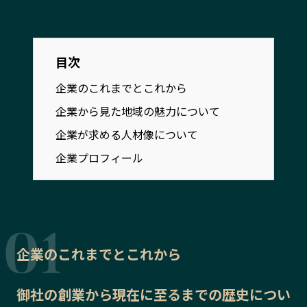
宮崎エリア
鹿児島エリア
沖縄エリア
目次
カテゴリから探す
企業のこれまでとこれから
企業から見た地域の魅力について
特集コンテンツ
地域を代表する 企業100選
企業が求める人材像について
プレスリリース
行政連携記事
企業プロフィール
MILCプロジェクト
選出企業特別対談
Localist
SDGsの先駆者
イベント
飲食店
地域豆知識
ニッポンの百選大全集
Sporkle
企業のこれまでとこれから
御社の
創業から現在に至るまでの歴史
につい
「人」から探す