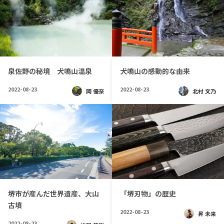
記事ライター
アンバサダー
お問い合わせ
会社概要
泉佐野の秘境 犬鳴山温泉
犬鳴山の感動的な由来
2022-08-23
2022-08-23
岡 優奈
北村 文乃
堺市が産んだ世界遺産、大山
「堺刃物」の歴史
古墳
2022-08-23
昇 未来
2022-08-23