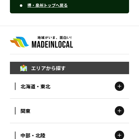
堺・泉州トップへ戻る
エリアから探す
北海道・東北
関東
北海道
エリア
中部・北陸