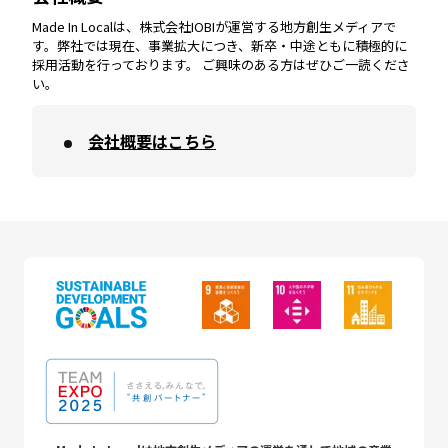
Made In Localは、株式会社IOBIが運営する地方創生メディアで
す。弊社では現在、事業拡大につき、新卒・中途ともに積極的に
採用活動を行っております。 ご興味のある方はぜひご一読くださ
い。
会社概要はこちら