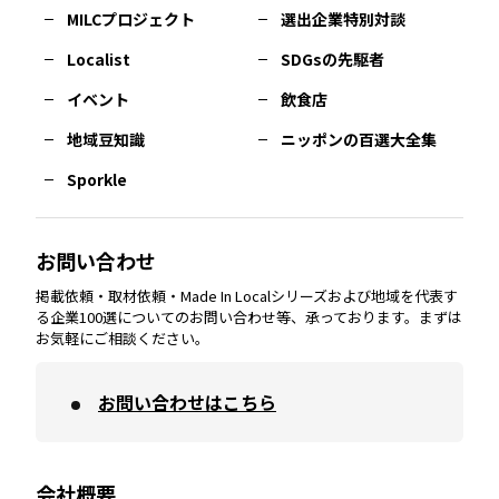
MILCプロジェクト
選出企業特別対談
長崎
エリア
広島
エリア
堺・泉州
エリア
岐阜
エリア
多摩
エリア
Localist
SDGsの先駆者
イベント
飲食店
熊本
エリア
山口
エリア
河内
エリア
静岡
エリア
神奈川
エリア
地域豆知識
ニッポンの百選大全集
Sporkle
大分
エリア
徳島
エリア
兵庫
エリア
愛知
エリア
山梨
エリア
お問い合わせ
掲載依頼・取材依頼・Made In Localシリーズおよび地域を代表す
宮崎
エリア
香川
エリア
奈良
エリア
三重
エリア
る企業100選についてのお問い合わせ等、承っております。まずは
お気軽にご相談ください。
お問い合わせはこちら
鹿児島
エリア
愛媛
エリア
和歌山
エリア
会社概要
沖縄
エリア
高知
エリア