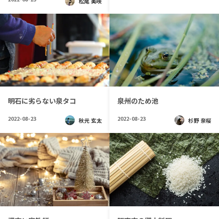
松尾 美咲
明石に劣らない泉タコ
泉州のため池
2022-08-23
2022-08-23
秋元 玄太
杉野 奈桜