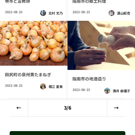
堺市と宣教師
阪南市の郷土料理
2022-08-23
2022-08-23
北村 文乃
遠山紀杏
田尻町の泉州黄たまねぎ
阪南市の地酒造り
2022-08-23
堀江 夏実
2022-08-23
酒井 麻優子
←
3
/
6
→