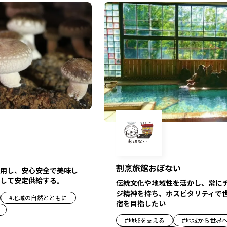
割烹旅館おぼない
用し、安心安全で美味し
して安定供給する。
伝統文化や地域性を活かし、常に
ジ精神を持ち、ホスピタリティで
#
地域の自然とともに
宿を目指したい
#
地域を支える
#
地域から世界