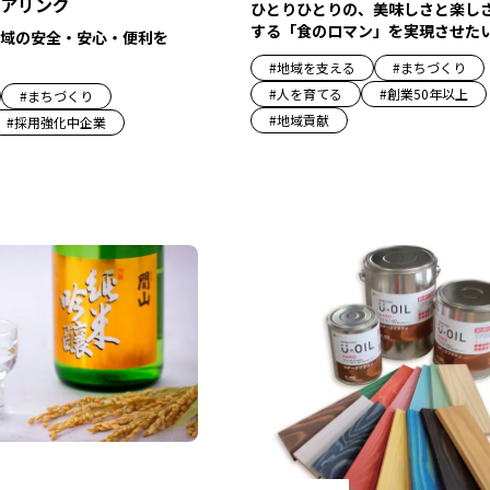
アリング
ひとりひとりの、美味しさと楽し
する「食のロマン」を実現させた
域の安全・安心・便利を
#
地域を支える
#
まちづくり
#
人を育てる
#
創業50年以上
#
まちづくり
#
地域貢献
#
採用強化中企業