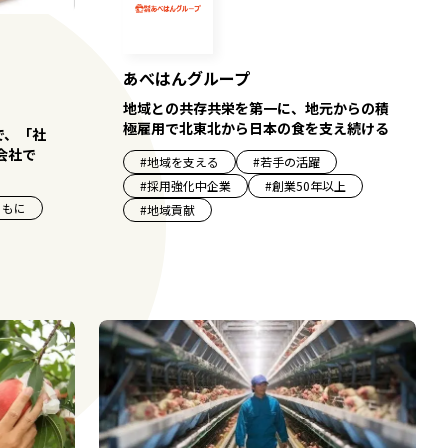
あべはんグループ
地域との共存共栄を第一に、地元からの積
極雇用で北東北から日本の食を支え続ける
で、「社
会社で
#
地域を支える
#
若手の活躍
#
採用強化中企業
#
創業50年以上
ともに
#
地域貢献