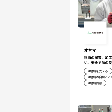
山口
徳島
香川
愛媛
オヤマ
鶏肉の飼育、加工
い、安全で味の良
高知
#
地域を支える
#
地域の自然とと
福岡
#
地域貢献
佐賀
長崎