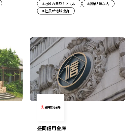
#
地域の自然とともに
#
創業5年以内
#
社長が地域出身
盛岡信用金庫