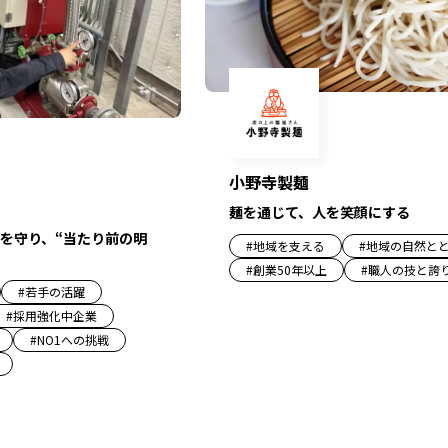
小野寺製麺
麺を通じて、人を笑顔にする
を守り、“当たり前の明
#
地域を支える
#
地域の自然と
#
創業50年以上
#
職人の技と誇
#
若手の活躍
#
採用強化中企業
#
NO1への挑戦