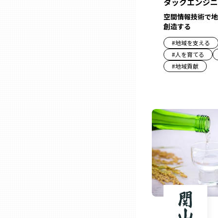
タックエンジニ
空間情報技術で地
三重
創造する
#
地域を支える
滋賀
#
人を育てる
#
地域貢献
京都
大阪市
北摂
堺・泉州
河内