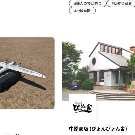
#
職人の技と誇り
#
伝統と革新
#
地域貢献
中原商店 (ぴょんぴょん舎)