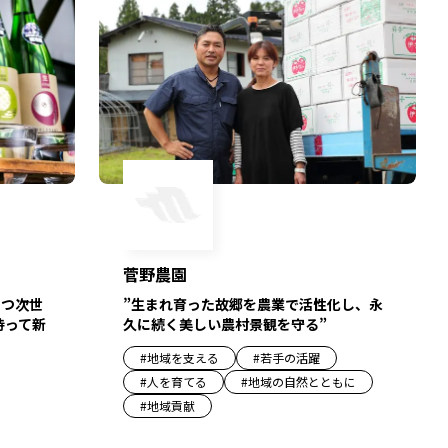
菅野農園
つつ次世
”生まれ育った故郷を農業で活性化し、永
持って新
久に続く美しい農村景観を守る”
#
地域を支える
#
若手の活躍
#
人を育てる
#
地域の自然とともに
#
地域貢献