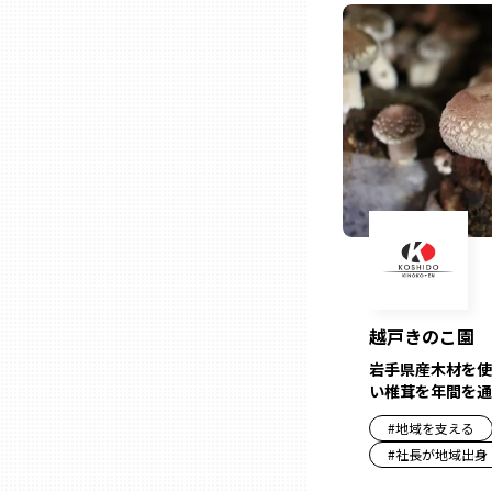
ニッポンの百選大全集
群馬
Sporkle
埼玉
千葉
東京23区
多摩地域
越戸きのこ園
神奈川
岩手県産木材を使
い椎茸を年間を通
新潟
#
地域を支える
#
社長が地域出身
富山