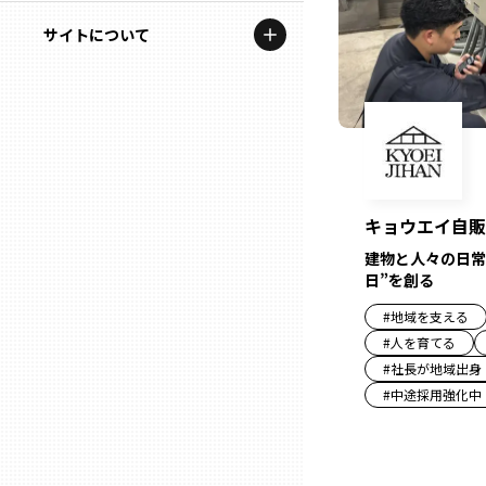
地域を代表する企業100選
記事ライター
サイトについて
岩手
プレスリリース
アンバサダー
私たちの理念
宮城
行政連携記事
お問い合わせ
MILCプロジェクト
秋田
運営会社情報
選出企業特別対談
キョウエイ自販
山形
Localist
建物と人々の日常
日”を創る
SDGsの先駆者
福島
#
地域を支える
#
人を育てる
イベント
#
社長が地域出身
茨城
#
中途採用強化中
飲食店
栃木
地域豆知識