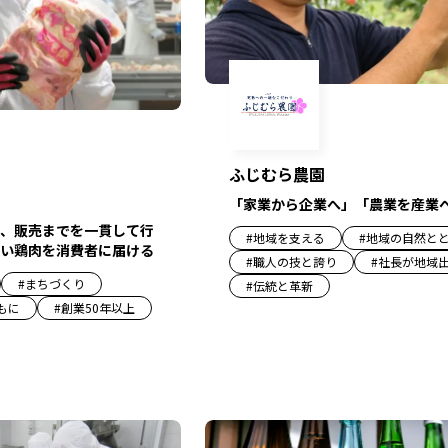
ふじむら農園
「家業から企業へ」「農業を産業
、販売までを一貫して行
#
地域を支える
#
地域の自然と
い鶏肉を消費者に届ける
#
職人の技と誇り
#
社長が地域
#
まちづくり
#
伝統と革新
もに
#
創業50年以上