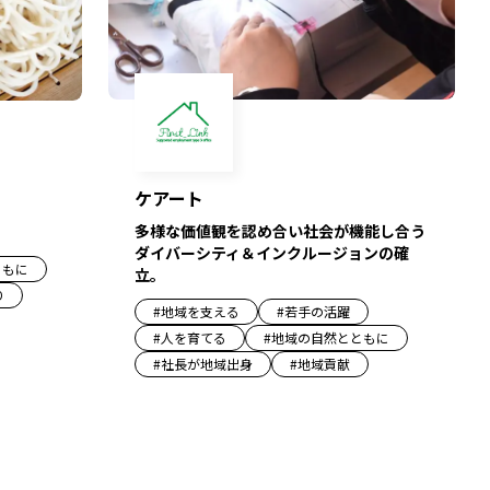
ケアート
多様な価値観を認め合い社会が機能し合う
ダイバーシティ＆インクルージョンの確
ともに
立。
り
#
地域を支える
#
若手の活躍
#
人を育てる
#
地域の自然とともに
#
社長が地域出身
#
地域貢献