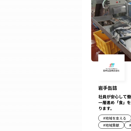
熊本
大分
宮崎
鹿児島
岩手缶詰
沖縄
社員が安心して働
一層進め「食」を
ります。
#
地域を支える
#
地域貢献