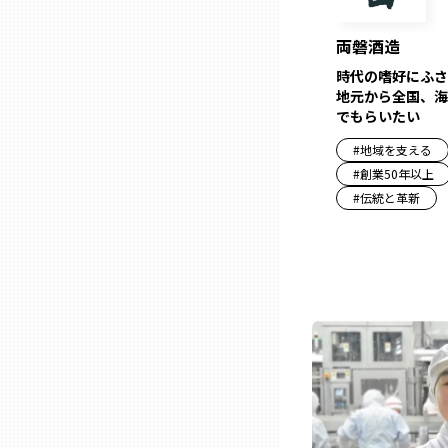
兵庫
両磐酒造
時代の嗜好にふさ
奈良
地元から全国、海
でもらいたい
和歌山
#
地域を支える
#
創業50年以上
#
伝統と革新
鳥取
島根
岡山
広島