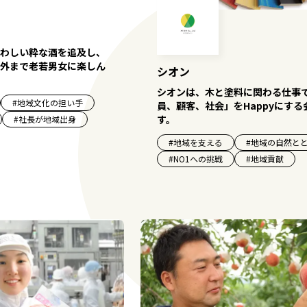
わしい粋な酒を追及し、
外まで老若男女に楽しん
シオン
シオンは、木と塗料に関わる仕事
#
地域文化の担い手
員、顧客、社会」をHappyにする
す。
#
社長が地域出身
#
地域を支える
#
地域の自然と
#
NO1への挑戦
#
地域貢献