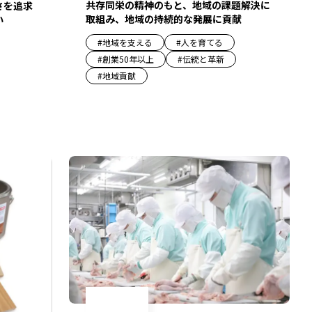
共存同栄の精神のもと、地域の課題解決に
さを追求
取組み、地域の持続的な発展に貢献
い
#
地域を支える
#
人を育てる
#
創業50年以上
#
伝統と革新
#
地域貢献