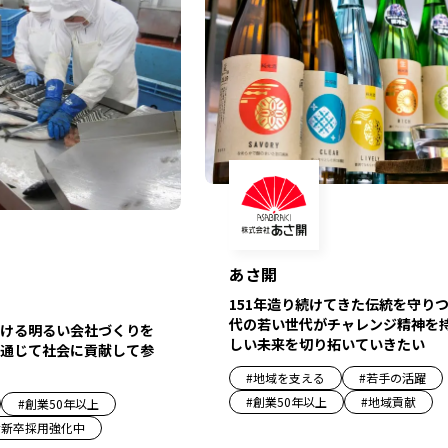
あさ開
151年造り続けてきた伝統を守り
代の若い世代がチャレンジ精神を
ける明るい会社づくりを
しい未来を切り拓いていきたい
通じて社会に貢献して参
#
地域を支える
#
若手の活躍
#
創業50年以上
#
地域貢献
#
創業50年以上
#
新卒採用強化中