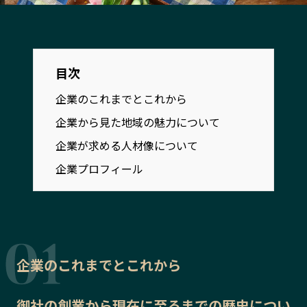
宮崎エリア
鹿児島エリア
沖縄エリア
目次
カテゴリから探す
企業のこれまでとこれから
特集コンテンツ
地域を代表する 企業100選
企業から見た地域の魅力について
プレスリリース
行政連携記事
企業が求める人材像について
MILCプロジェクト
選出企業特別対談
企業プロフィール
Localist
SDGsの先駆者
イベント
飲食店
地域豆知識
ニッポンの百選大全集
Sporkle
企業のこれまでとこれから
「人」から探す
御社の
創業から現在に至るまでの歴史
につい