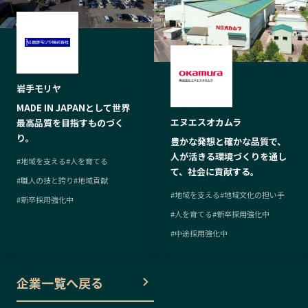
岩手モリヤ
MADE IN JAPANとして世界
エヌエスオカムラ
最高品質を目指すものづく
り。
豊かな発想と確かな品質で、
人が活きる環境づくりを通し
#
地域を支える
#
人を育てる
て、社会に貢献する。
#
職人の技と誇り
#
地域貢献
#
地域を支える
#
地域文化の担い手
#
新卒採用強化中
#
人を育てる
#
新卒採用強化中
#
中途採用強化中
企業一覧へ戻る