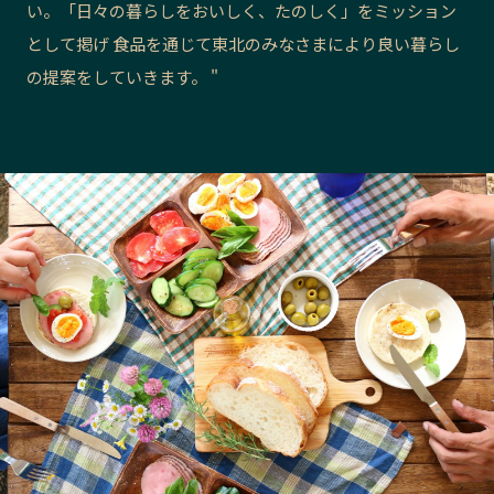
い。「日々の暮らしをおいしく、たのしく」をミッション
長野エリア
岐阜エリア
として掲げ 食品を通じて東北のみなさまにより良い暮らし
静岡エリア
愛知エリア
の提案をしていきます。 "
三重エリア
滋賀エリア
京都エリア
大阪市エリア
北摂エリア
堺・泉州エリア
河内エリア
兵庫エリア
奈良エリア
和歌山エリア
鳥取エリア
島根エリア
岡山エリア
広島エリア
山口エリア
徳島エリア
香川エリア
愛媛エリア
高知エリア
福岡エリア
佐賀エリア
長崎エリア
熊本エリア
大分エリア