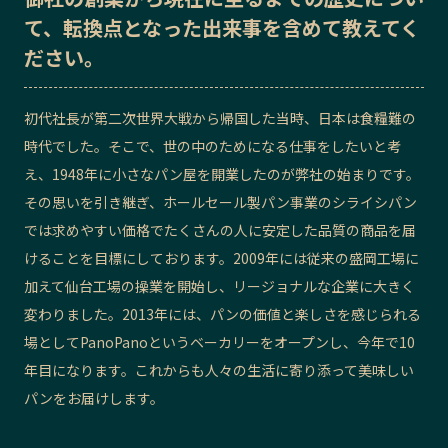
て、転換点となった出来事を含めて教えてく
記事ライター
アンバサダー
ださい。
お問い合わせ
会社概要
初代社長が第二次世界大戦から帰国した当時、日本は食糧難の
時代でした。そこで、世の中のためになる仕事をしたいと考
え、1948年に小さなパン屋を開業したのが弊社の始まりです。
その思いを引き継ぎ、ホールセール製パン事業のシライシパン
では求めやすい価格でたくさんの人に安定した品質の商品を届
けることを目標にしております。2009年には従来の盛岡工場に
加えて仙台工場の操業を開始し、リージョナルな企業に大きく
変わりました。2013年には、パンの価値と楽しさを感じられる
場としてPanoPanoというベーカリーをオープンし、今年で10
年目になります。これからも人々の生活に寄り添って美味しい
パンをお届けします。