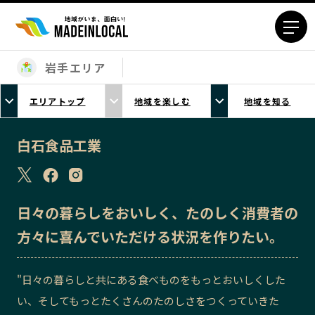
岩手エリア
エリアから探す
エリアトップ
地域を楽しむ
地域を知る
北海道エリア
青森エリア
岩手エリア
宮城エリア
白石食品工業
秋田エリア
山形エリア
福島エリア
茨城エリア
栃木エリア
群馬エリア
日々の暮らしをおいしく、たのしく消費者の
埼玉エリア
千葉エリア
方々に喜んでいただける状況を作りたい。
東京23区エリア
多摩エリア
神奈川エリア
新潟エリア
"日々の暮らしと共にある食べものをもっとおいしくした
富山エリア
石川エリア
い、そしてもっとたくさんのたのしさをつくっていきた
福井エリア
山梨エリア