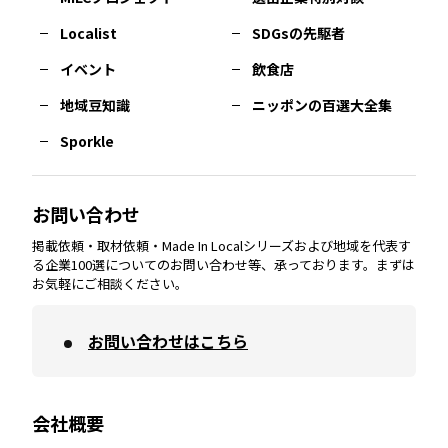
長崎
エリア
広島
エリア
堺・泉州
エリア
岐阜
エリア
多摩
エリア
Localist
SDGsの先駆者
イベント
飲食店
熊本
エリア
山口
エリア
河内
エリア
静岡
エリア
神奈川
エリア
地域豆知識
ニッポンの百選大全集
Sporkle
大分
エリア
徳島
エリア
兵庫
エリア
愛知
エリア
山梨
エリア
お問い合わせ
掲載依頼・取材依頼・Made In Localシリーズおよび地域を代表す
宮崎
エリア
香川
エリア
奈良
エリア
三重
エリア
る企業100選についてのお問い合わせ等、承っております。まずは
お気軽にご相談ください。
お問い合わせはこちら
鹿児島
エリア
愛媛
エリア
和歌山
エリア
会社概要
沖縄
エリア
高知
エリア