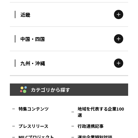
近畿
新潟
エリア
栃木
エリア
岩手
エリア
中国・四国
滋賀
エリア
富山
エリア
群馬
エリア
宮城
エリア
九州・沖縄
鳥取
エリア
京都
エリア
石川
エリア
埼玉
エリア
秋田
エリア
カテゴリから探す
福岡
エリア
島根
エリア
大阪市
エリア
福井
エリア
千葉
エリア
山形
エリア
特集コンテンツ
地域を代表する企業100
選
佐賀
エリア
岡山
エリア
北摂
エリア
長野
エリア
東京23区
エリア
福島
エリア
プレスリリース
行政連携記事
MILCプロジェクト
選出企業特別対談