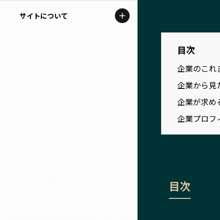
地域を代表する企業100選
記事ライター
サイトについて
岩手
プレスリリース
アンバサダー
私たちの理念
宮城
行政連携記事
目次
お問い合わせ
企業のこれ
MILCプロジェクト
秋田
企業から見
運営会社情報
選出企業特別対談
企業が求め
山形
Localist
企業プロフ
SDGsの先駆者
福島
イベント
茨城
飲食店
目次
栃木
地域豆知識