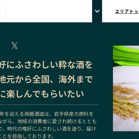
エリアトッ
好にふさわしい粋な酒を
地元から全国、海外まで
に楽しんでもらいたい
80年を迎える両磐酒造は、岩手県産の原料を
ながら、地域の消費者に愛され続けるととも
で、時代の嗜好にふさわしい酒を造り、届け
ことを目指しております。