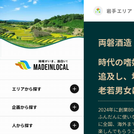
岩手エリア
両磐酒造
時代の嗜
追及し、
老若男女
エリアから探す
企画から探す
北海道
2024年に創業
ふんだんに使い
特集コンテンツ
に全国、海外ま
人から探す
青森
楽しんでもらう