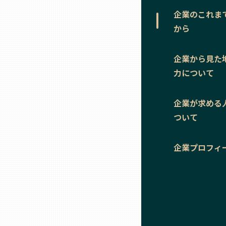
ニッポンの百選大全集
群馬
企業のこれま
から
Sporkle
埼玉
企業から見た
千葉
力について
東京23区
企業が求める
ついて
多摩地域
企業プロフィ
神奈川
新潟
富山