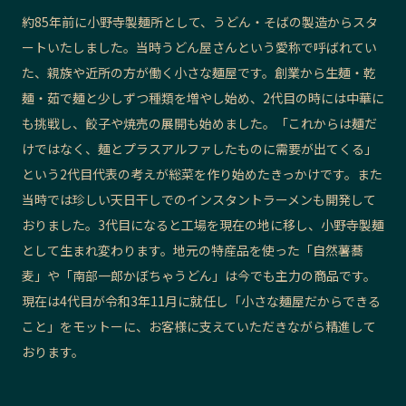
約85年前に小野寺製麺所として、うどん・そばの製造からスタ
記事ライター
アンバサダー
ートいたしました。当時うどん屋さんという愛称で呼ばれてい
た、親族や近所の方が働く小さな麺屋です。創業から生麺・乾
お問い合わせ
会社概要
麺・茹で麺と少しずつ種類を増やし始め、2代目の時には中華に
も挑戦し、餃子や焼売の展開も始めました。「これからは麺だ
けではなく、麺とプラスアルファしたものに需要が出てくる」
という2代目代表の考えが総菜を作り始めたきっかけです。また
当時では珍しい天日干しでのインスタントラーメンも開発して
おりました。3代目になると工場を現在の地に移し、小野寺製麺
として生まれ変わります。地元の特産品を使った「自然薯蕎
麦」や「南部一郎かぼちゃうどん」は今でも主力の商品です。
現在は4代目が令和3年11月に就任し「小さな麺屋だからできる
こと」をモットーに、お客様に支えていただきながら精進して
おります。