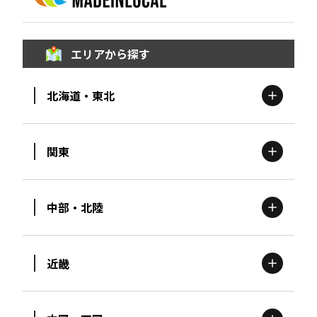
エリアから探す
北海道・東北
関東
北海道
エリア
中部・北陸
茨城
エリア
青森
エリア
近畿
新潟
エリア
栃木
エリア
岩手
エリア