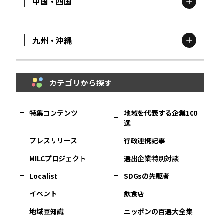
中国・四国
滋賀
エリア
富山
エリア
群馬
エリア
宮城
エリア
九州・沖縄
鳥取
エリア
京都
エリア
石川
エリア
埼玉
エリア
秋田
エリア
カテゴリから探す
福岡
エリア
島根
エリア
大阪市
エリア
福井
エリア
千葉
エリア
山形
エリア
特集コンテンツ
地域を代表する企業100
選
佐賀
エリア
岡山
エリア
北摂
エリア
長野
エリア
東京23区
エリア
福島
エリア
プレスリリース
行政連携記事
MILCプロジェクト
選出企業特別対談
長崎
エリア
広島
エリア
堺・泉州
エリア
岐阜
エリア
多摩
エリア
Localist
SDGsの先駆者
イベント
飲食店
熊本
エリア
山口
エリア
河内
エリア
静岡
エリア
神奈川
エリア
地域豆知識
ニッポンの百選大全集