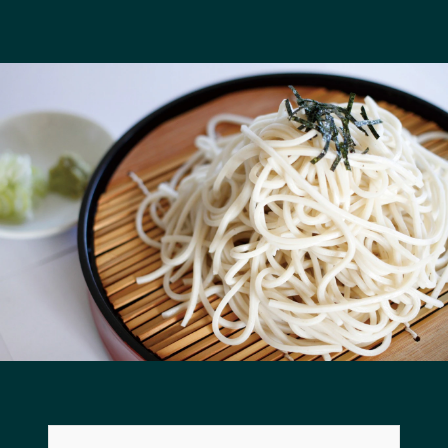
長野エリア
岐阜エリア
静岡エリア
愛知エリア
三重エリア
滋賀エリア
京都エリア
大阪市エリア
北摂エリア
堺・泉州エリア
河内エリア
兵庫エリア
奈良エリア
和歌山エリア
鳥取エリア
島根エリア
岡山エリア
広島エリア
山口エリア
徳島エリア
香川エリア
愛媛エリア
高知エリア
福岡エリア
佐賀エリア
長崎エリア
熊本エリア
大分エリア