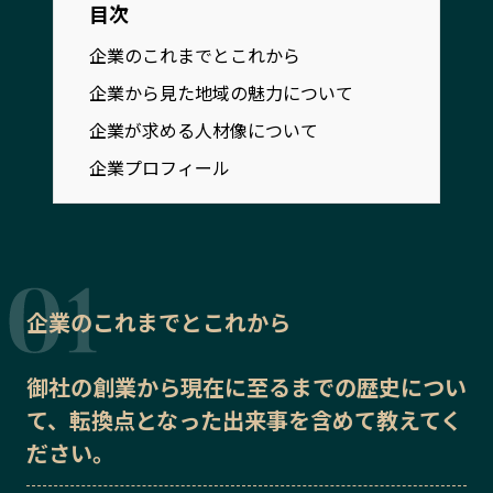
目次
宮崎エリア
鹿児島エリア
沖縄エリア
企業のこれまでとこれから
企業から見た地域の魅力について
企業が求める人材像について
カテゴリから探す
企業プロフィール
特集コンテンツ
地域を代表する 企業100選
プレスリリース
行政連携記事
MILCプロジェクト
選出企業特別対談
Localist
SDGsの先駆者
企業のこれまでとこれから
イベント
飲食店
地域豆知識
ニッポンの百選大全集
御社の
創業から現在に至るまでの歴史
につい
Sporkle
て、転換点となった出来事を含めて教えてく
ださい。
「人」から探す