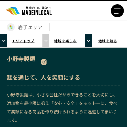
岩手エリア
エリアから探す
エリアトップ
地域を楽しむ
地域を知る
北海道エリア
青森エリア
岩手エリア
宮城エリア
小野寺製麺
秋田エリア
山形エリア
福島エリア
茨城エリア
麺を通じて、人を笑顔にする
栃木エリア
群馬エリア
埼玉エリア
千葉エリア
小野寺製麺は、小さな会社だからできることを大切にし、
東京23区エリア
多摩エリア
添加物を最小限に抑え「安心・安全」をモットーに、食べ
神奈川エリア
新潟エリア
て笑顔になる商品を作り続けられるように邁進してまいり
富山エリア
石川エリア
ます。
福井エリア
山梨エリア