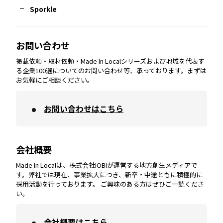
Sporkle
大分
エリア
徳島
エリア
兵庫
エリア
愛知
エリア
山梨
エリア
お問い合わせ
掲載依頼・取材依頼・Made In Localシリーズおよび地域を代表す
宮崎
エリア
香川
エリア
奈良
エリア
三重
エリア
る企業100選についてのお問い合わせ等、承っております。まずは
お気軽にご相談ください。
お問い合わせはこちら
鹿児島
エリア
愛媛
エリア
和歌山
エリア
会社概要
沖縄
エリア
高知
エリア
Made In Localは、株式会社IOBIが運営する地方創生メディアで
す。弊社では現在、事業拡大につき、新卒・中途ともに積極的に
採用活動を行っております。 ご興味のある方はぜひご一読くださ
い。
会社概要はこちら