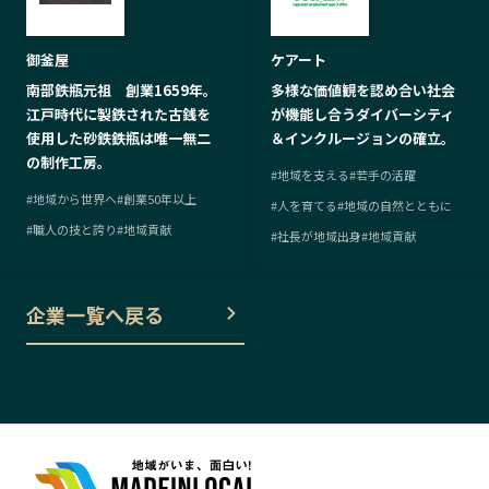
ケアート
御釜屋
多様な価値観を認め合い社会
南部鉄瓶元祖 創業1659年。
が機能し合うダイバーシティ
江戸時代に製鉄された古銭を
＆インクルージョンの確立。
使用した砂鉄鉄瓶は唯一無二
の制作工房。
#
地域を支える
#
若手の活躍
#
地域から世界へ
#
創業50年以上
#
人を育てる
#
地域の自然とともに
#
職人の技と誇り
#
地域貢献
#
社長が地域出身
#
地域貢献
企業一覧へ戻る