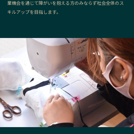
業機会を通じて障がいを抱える方のみならず社会全体のス
長野エリア
岐阜エリア
キルアップを目指します。
静岡エリア
愛知エリア
三重エリア
滋賀エリア
京都エリア
大阪市エリア
北摂エリア
堺・泉州エリア
河内エリア
兵庫エリア
奈良エリア
和歌山エリア
鳥取エリア
島根エリア
岡山エリア
広島エリア
山口エリア
徳島エリア
香川エリア
愛媛エリア
高知エリア
福岡エリア
佐賀エリア
長崎エリア
熊本エリア
大分エリア