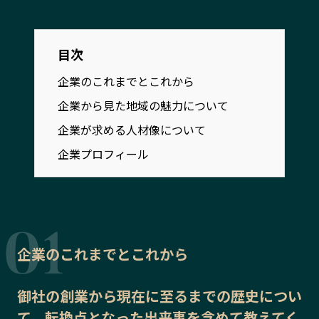
宮崎エリア
鹿児島エリア
沖縄エリア
目次
企業のこれまでとこれから
カテゴリから探す
企業から見た地域の魅力について
特集コンテンツ
地域を代表する 企業100選
企業が求める人材像について
プレスリリース
行政連携記事
企業プロフィール
MILCプロジェクト
選出企業特別対談
Localist
SDGsの先駆者
イベント
飲食店
地域豆知識
ニッポンの百選大全集
企業のこれまでとこれから
Sporkle
御社の
創業から現在に至るまでの歴史
につい
「人」から探す
て、転換点となった出来事を含めて教えてく