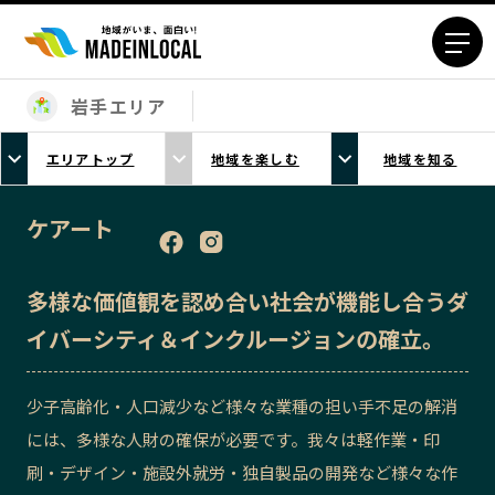
岩手エリア
エリアから探す
エリアトップ
地域を楽しむ
地域を知る
北海道エリア
青森エリア
岩手エリア
宮城エリア
ケアート
秋田エリア
山形エリア
福島エリア
茨城エリア
多様な価値観を認め合い社会が機能し合うダ
栃木エリア
群馬エリア
イバーシティ＆インクルージョンの確立。
埼玉エリア
千葉エリア
東京23区エリア
多摩エリア
少子高齢化・人口減少など様々な業種の担い手不足の解消
神奈川エリア
新潟エリア
には、多様な人財の確保が必要です。我々は軽作業・印
富山エリア
石川エリア
刷・デザイン・施設外就労・独自製品の開発など様々な作
福井エリア
山梨エリア