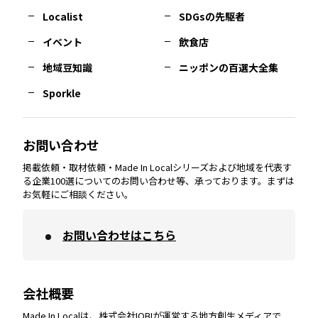
長崎
エリア
広島
エリア
堺・泉州
エリア
岐阜
エリア
多摩
エリア
Localist
SDGsの先駆者
イベント
飲食店
熊本
エリア
山口
エリア
河内
エリア
静岡
エリア
神奈川
エリア
地域豆知識
ニッポンの百選大全集
Sporkle
大分
エリア
徳島
エリア
兵庫
エリア
愛知
エリア
山梨
エリア
お問い合わせ
掲載依頼・取材依頼・Made In Localシリーズおよび地域を代表す
宮崎
エリア
香川
エリア
奈良
エリア
三重
エリア
る企業100選についてのお問い合わせ等、承っております。まずは
お気軽にご相談ください。
お問い合わせはこちら
鹿児島
エリア
愛媛
エリア
和歌山
エリア
会社概要
沖縄
エリア
高知
エリア
Made In Localは、株式会社IOBIが運営する地方創生メディアで