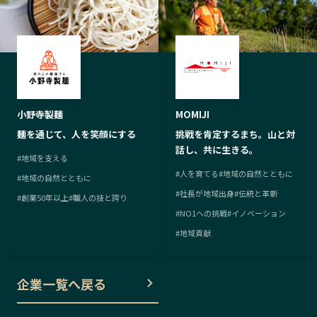
小野寺製麺
MOMIJI
麺を通じて、人を笑顔にする
挑戦を肯定するまち。山と対
話し、共に生きる。
#
地域を支える
#
人を育てる
#
地域の自然とともに
#
地域の自然とともに
#
社長が地域出身
#
伝統と革新
#
創業50年以上
#
職人の技と誇り
#
NO1への挑戦
#
イノベーション
#
地域貢献
企業一覧へ戻る