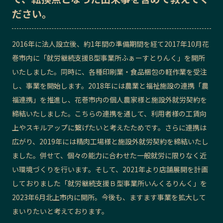
ださい。
記事ライター
アンバサダー
2016年に法人設立後、約1年間の準備期間を経て2017年10月花
お問い合わせ
会社概要
巻市内に「就労継続支援B型事業所ふぁーすとりんく」を開所
いたしました。同時に、各種印刷業・食品梱包の軽作業を受注
し、事業を開始します。2018年には農業と福祉施設の連携「農
福連携」を推進し、花巻市内の個人農家様と施設外就労契約を
締結いたしました。こちらの連携を通して、利用者様の工賃向
上やスキルアップに繋げたいと考えたためです。さらに連携は
広がり、2019年には精肉工場様と施設外就労契約を締結いたし
ました。併せて、個々の能力に合わせた一般就労に限りなく近
い環境づくりを行います。そして、2021年より店舗展開を計画
しておりました「就労継続支援Ｂ型事業所いんくるりんく」を
2023年6月北上市内に開所。今後も、ますます事業を拡大して
まいりたいと考えております。