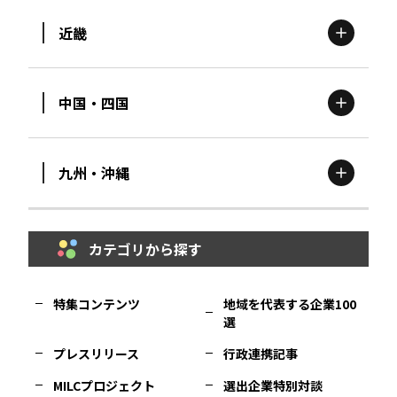
近畿
新潟
エリア
栃木
エリア
岩手
エリア
中国・四国
滋賀
エリア
富山
エリア
群馬
エリア
宮城
エリア
九州・沖縄
鳥取
エリア
京都
エリア
石川
エリア
埼玉
エリア
秋田
エリア
カテゴリから探す
福岡
エリア
島根
エリア
大阪市
エリア
福井
エリア
千葉
エリア
山形
エリア
特集コンテンツ
地域を代表する企業100
選
佐賀
エリア
岡山
エリア
北摂
エリア
長野
エリア
東京23区
エリア
福島
エリア
プレスリリース
行政連携記事
MILCプロジェクト
選出企業特別対談