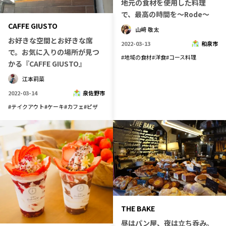
地元の食材を使用した料理
長野エリア
岐阜エリア
で、最高の時間を～Rode～
CAFFE GIUSTO
静岡エリア
愛知エリア
山﨑 敬太
お好きな空間とお好きな席
三重エリア
滋賀エリア
2022-03-13
和泉市
で。お気に入りの場所が見つ
#
地域の食材
#
洋食
#
コース料理
京都エリア
大阪市エリア
かる『CAFFE GIUSTO』
北摂エリア
堺・泉州エリア
江本莉菜
河内エリア
兵庫エリア
2022-03-14
泉佐野市
奈良エリア
和歌山エリア
#
テイクアウト
#
ケーキ
#
カフェ
#
ピザ
鳥取エリア
島根エリア
岡山エリア
広島エリア
山口エリア
徳島エリア
香川エリア
愛媛エリア
高知エリア
福岡エリア
佐賀エリア
長崎エリア
THE BAKE
熊本エリア
大分エリア
昼はパン屋、夜は立ち呑み。