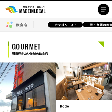
飲食店
カテゴリTOP
堺・泉州の飲
エリアから探す
北海道エリア
青森エリア
GOURMET
岩手エリア
宮城エリア
明日行きたい地域の飲食店
秋田エリア
山形エリア
福島エリア
茨城エリア
栃木エリア
群馬エリア
埼玉エリア
千葉エリア
東京23区エリア
多摩エリア
神奈川エリア
新潟エリア
富山エリア
石川エリア
Rode
福井エリア
山梨エリア