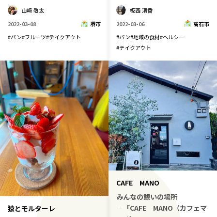
板西 清香
山﨑 敬太
2022-03-06
高石市
2022-03-08
堺市
#
パン
#
地域の食材
#
ヘルシー
#
パン
#
フルーツ
#
テイクアウト
#
テイクアウト
CAFE MANO
みんなの憩いの場所
―「CAFE MANO（カフェマ
猿とモルターレ