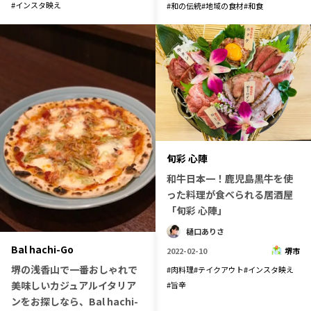
#
インスタ映え
#
和の伝統
#
地域の食材
#
和食
旬彩 心陣
和牛日本一！鹿児島黒牛を使
った料理が食べられる居酒屋
「旬彩 心陣」
樋口ありさ
Bal hachi-Go
2022-02-10
堺市
堺の浅香山で一番おしゃれで
#
肉料理
#
テイクアウト
#
インスタ映え
美味しいカジュアルイタリア
#
旨辛
ンをお探しなら、Bal hachi-