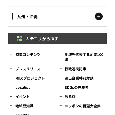
滋賀
エリア
富山
エリア
群馬
エリア
宮城
エリア
九州・沖縄
鳥取
エリア
京都
エリア
石川
エリア
埼玉
エリア
秋田
エリア
カテゴリから探す
福岡
エリア
島根
エリア
大阪市
エリア
福井
エリア
千葉
エリア
山形
エリア
特集コンテンツ
地域を代表する企業100
選
佐賀
エリア
岡山
エリア
北摂
エリア
長野
エリア
東京23区
エリア
福島
エリア
プレスリリース
行政連携記事
MILCプロジェクト
選出企業特別対談
長崎
エリア
広島
エリア
堺・泉州
エリア
岐阜
エリア
多摩
エリア
Localist
SDGsの先駆者
イベント
飲食店
熊本
エリア
山口
エリア
河内
エリア
静岡
エリア
神奈川
エリア
地域豆知識
ニッポンの百選大全集
Sporkle