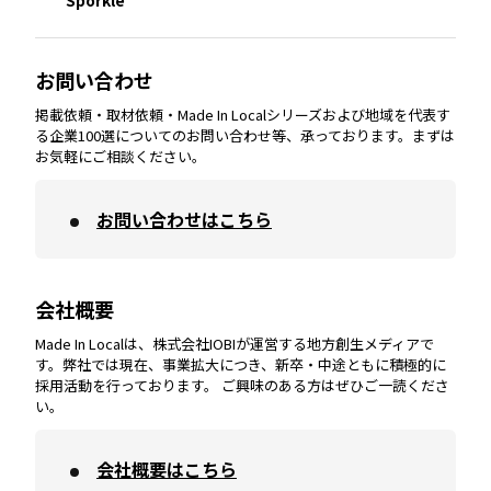
大分
エリア
徳島
エリア
兵庫
エリア
愛知
エリア
山梨
エリア
お問い合わせ
掲載依頼・取材依頼・Made In Localシリーズおよび地域を代表す
宮崎
エリア
香川
エリア
奈良
エリア
三重
エリア
る企業100選についてのお問い合わせ等、承っております。まずは
お気軽にご相談ください。
お問い合わせはこちら
鹿児島
エリア
愛媛
エリア
和歌山
エリア
会社概要
沖縄
エリア
高知
エリア
Made In Localは、株式会社IOBIが運営する地方創生メディアで
す。弊社では現在、事業拡大につき、新卒・中途ともに積極的に
採用活動を行っております。 ご興味のある方はぜひご一読くださ
い。
会社概要はこちら