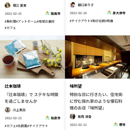
樋口ありさ
堀江 夏実
2022-02-14
泉大津市
2022-02-15
阪南市
#
テイクアウト
#
和の伝統
#
和食
#
魚料理
#
アットホーム
#
地域の食材
#
カフェ
辻本珈琲
味所望
『辻本珈琲』で ステキな時間
特別な日に行きたい、住宅街
を過ごしませんか
に佇む隠れ家のような懐石料
理のお店『味所望』
川上真白
板西 清香
2022-02-13
和泉市
2022-02-12
堺市
#
カフェ
#
北欧風
#
テイクアウト