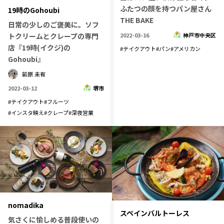
宮崎エリア
鹿児島エリア
ふたつの顔を持つパン屋さん
19時のGohoubi
THE BAKE
沖縄エリア
日常の少しのご褒美に。ソフ
トクリームとクレープの専門
2022-03-16
神戸市中央区
店『19時(イクジ)の
#
テイクアウト
#
パン
#
アメリカン
Gohoubi』
カテゴリから探す
前原 未有
特集コンテンツ
地域を代表する 企業100選
2022-03-12
堺市
プレスリリース
行政連携記事
#
テイクアウト
#
フルーツ
#
インスタ映え
#
クレープ
#
深夜営業
MILCプロジェクト
選出企業特別対談
Localist
SDGsの先駆者
イベント
飲食店
地域豆知識
ニッポンの百選大全集
Sporkle
nomadika
スペインバルトーレス
「人」から探す
気さくに愉しめる普段使いの