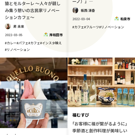
ーノ）」―
猿とモルターレ 〜人々が親し
み集う憩いの古民家リノベー
板西 清香
ションカフェ〜
2022-03-04
和泉市
昇 未来
#
カフェ
#
フルーツ
#
リノベーション
2022-03-05
岸和田市
#
カレー
#
パフェ
#
カフェ
#
インスタ映え
#
リノベーション
福むすび
｢お客様に福が繋がるように｣
季節酒と創作料理が美味しい