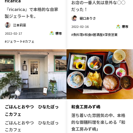
ricarica
お店の一番人気は意外な○○
『ricarica』で本格的な自家
だった！
製ジェラートを。
樋口ありさ
江本莉菜
2022-02-16
堺市
2022-02-17
堺市
#
魚料理
#
和食
#
居酒屋
#
深夜営業
#
ジェラート
#
カフェ
ごはんとおやつ ひなたぼっ
和食工房みず嶋
こカフェ
落ち着いた雰囲気の中、本格
的な御膳料理を楽しめる「和
ごはんとおやつ ひなたぼっ
食工房みず嶋」
こカフェ