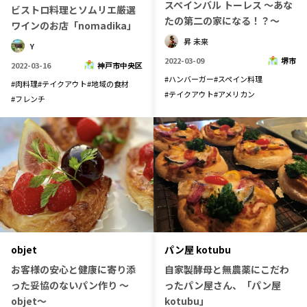
スペインバル トーレス 〜あな
ビストロ料理とソムリエ厳選
たの第二の家になる！？〜
記事ライター
アンバサダー
ワインのお店「nomadika」
昇 未来
Y
2022-03-09
堺市
お問い合わせ
会社概要
2022-03-16
神戸市中央区
#
ハンバーガー
#
スペイン料理
#
肉料理
#
テイクアウト
#
地域の食材
#
テイクアウト
#
アメリカン
#
フレンチ
パン屋 kotubu
objet
自家製酵母と無農薬にこだわ
お客様の安心と健康に寄り添
ったパン屋さん、「パン屋
った妥協のないパン作り ～
kotubu」
objet～