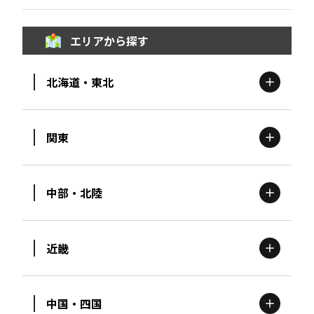
エリアから探す
北海道・東北
関東
北海道
エリア
中部・北陸
茨城
エリア
青森
エリア
近畿
新潟
エリア
栃木
エリア
岩手
エリア
中国・四国