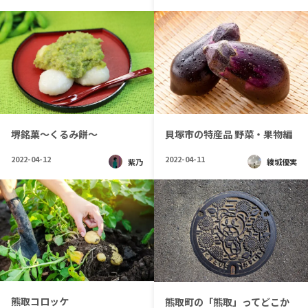
堺銘菓〜くるみ餅〜
貝塚市の特産品 野菜・果物編
2022-04-12
2022-04-11
紫乃
綾城優実
熊取コロッケ
熊取町の「熊取」ってどこか