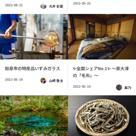
2022-05-15
2022-08-22
大井 彩夏
長野エリア
岐阜エリア
静岡エリア
愛知エリア
三重エリア
滋賀エリア
京都エリア
大阪市エリア
北摂エリア
堺・泉州エリア
河内エリア
兵庫エリア
奈良エリア
和歌山エリア
和泉市の特産品いずみガラス
✨全国シェアNo.1✨ 〜泉大津
鳥取エリア
島根エリア
の「毛布」〜
2022-05-14
山﨑 敬太
岡山エリア
広島エリア
2022-05-14
紫乃
山口エリア
徳島エリア
香川エリア
愛媛エリア
高知エリア
福岡エリア
佐賀エリア
長崎エリア
熊本エリア
大分エリア