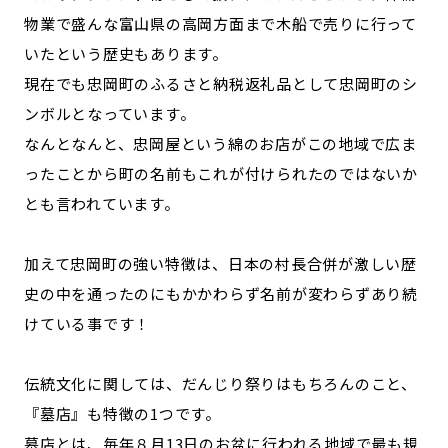
宮崎エリア
鹿児島エリア
物業で盛んな富山県の高岡方面まで木船で売りに行って
沖縄エリア
いたという歴史もあります。
現在でも忠岡町のふるさと納税返礼品として忠岡町のシ
ンボルとなっています。
カテゴリから探す
なんとなんと、忠岡屋という綿のお店がこの地域で広ま
特集コンテンツ
地域を代表する 企業100選
ったことから町の名前もこれが付けられたのではないか
プレスリリース
行政連携記事
とも言われています。
MILCプロジェクト
選出企業特別対談
Localist
SDGsの先駆者
加えて忠岡町の強い特徴は、日本の村長合併が激しい歴
イベント
飲食店
史の中を通ったのにもかかわらず名前が変わらずあり続
地域豆知識
ニッポンの百選大全集
けている事です！
Sporkle
伝統文化に関しては、だんじり祭りはもちろんのこと、
『墓店』も特徴の1つです。
「人」から探す
墓店とは、毎年８月13日のお盆に行われる地域で最も規