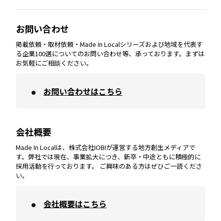
大分
エリア
徳島
エリア
兵庫
エリア
愛知
エリア
山梨
エリア
お問い合わせ
掲載依頼・取材依頼・Made In Localシリーズおよび地域を代表す
宮崎
エリア
香川
エリア
奈良
エリア
三重
エリア
る企業100選についてのお問い合わせ等、承っております。まずは
お気軽にご相談ください。
お問い合わせはこちら
鹿児島
エリア
愛媛
エリア
和歌山
エリア
会社概要
沖縄
エリア
高知
エリア
Made In Localは、株式会社IOBIが運営する地方創生メディアで
す。弊社では現在、事業拡大につき、新卒・中途ともに積極的に
採用活動を行っております。 ご興味のある方はぜひご一読くださ
い。
会社概要はこちら