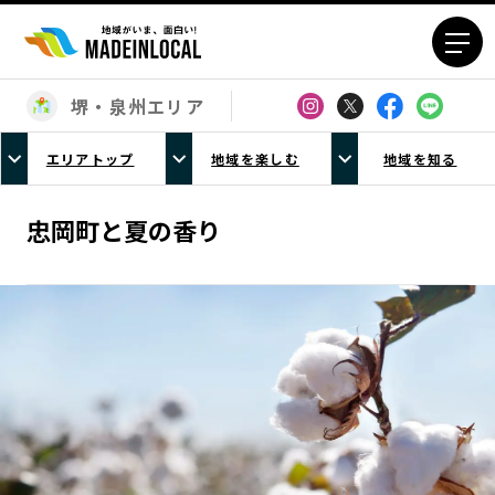
堺・泉州エリア
エリアから探す
エリアトップ
地域を楽しむ
地域を知る
北海道エリア
青森エリア
岩手エリア
宮城エリア
忠岡町と夏の香り
秋田エリア
山形エリア
福島エリア
茨城エリア
栃木エリア
群馬エリア
埼玉エリア
千葉エリア
東京23区エリア
多摩エリア
神奈川エリア
新潟エリア
富山エリア
石川エリア
福井エリア
山梨エリア