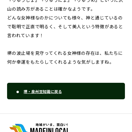
山の読み方があることは確かなようです。
どんな女神様なのかについても様々、神と通じているの
で聡明で正直で明るく、そして美人という特徴があると
言われています！
堺の波止場を見守ってくれる女神様の存在は、私たちに
何か幸運をもたらしてくれるような気がしますね。
堺・泉州豆知識に戻る