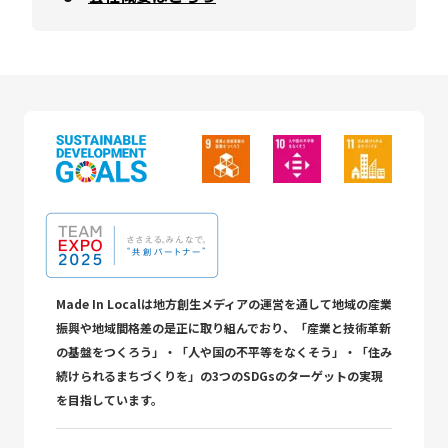
Made In Localは地方創生メディアの運営を通して地域の産業
振興や地域間格差の是正に取り組んでおり、「産業と技術革新
の基盤をつくろう」・「人や国の不平等をなくそう」・「住み
続けられるまちづくりを」の3つのSDGsのターゲットの実現
を目指しています。