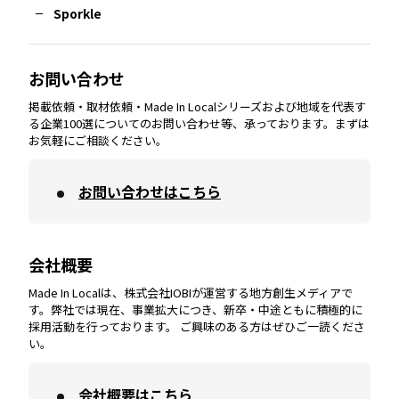
Sporkle
大分
エリア
徳島
エリア
兵庫
エリア
愛知
エリア
山梨
エリア
お問い合わせ
掲載依頼・取材依頼・Made In Localシリーズおよび地域を代表す
宮崎
エリア
香川
エリア
奈良
エリア
三重
エリア
る企業100選についてのお問い合わせ等、承っております。まずは
お気軽にご相談ください。
お問い合わせはこちら
鹿児島
エリア
愛媛
エリア
和歌山
エリア
会社概要
沖縄
エリア
高知
エリア
Made In Localは、株式会社IOBIが運営する地方創生メディアで
す。弊社では現在、事業拡大につき、新卒・中途ともに積極的に
採用活動を行っております。 ご興味のある方はぜひご一読くださ
い。
会社概要はこちら