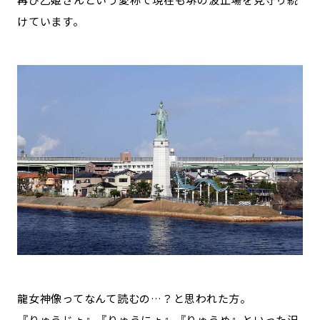
けています。
記事ライター
アンバサダー
お問い合わせ
会社概要
龍女神像ってなんて読むの…？と思われた方。
『りゅうじょ』『りゅうにょ』『りゅうめ』といった沢