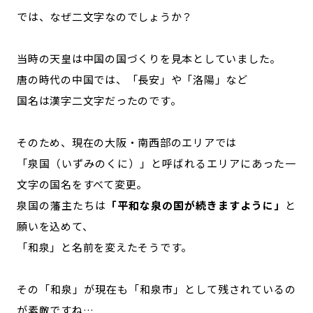
では、なぜ二文字なのでしょうか？
当時の天皇は中国の国づくりを見本としていました。
唐の時代の中国では、「長安」や「洛陽」など
国名は漢字二文字だったのです。
そのため、現在の大阪・南西部のエリアでは
「泉国（いずみのくに）」と呼ばれるエリアにあった一
文字の国名をすべて変更。
泉国の藩主たちは
「平和な泉の国が続きますように」
と
願いを込めて、
「和泉」と名前を変えたそうです。
その「和泉」が現在も「和泉市」として残されているの
が素敵ですね…