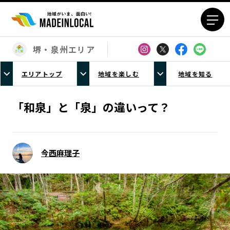
堺・泉州エリア
エリアから探す
エリアトップ
地域を楽しむ
地域を知る
北海道エリア
青森エリア
岩手エリア
宮城エリア
「和泉」と「泉」の違いって？
秋田エリア
山形エリア
福島エリア
茨城エリア
栃木エリア
群馬エリア
今西麻理子
埼玉エリア
千葉エリア
東京23区エリア
多摩エリア
神奈川エリア
新潟エリア
富山エリア
石川エリア
福井エリア
山梨エリア