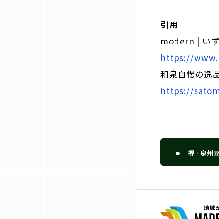
兵庫
引用
modern 
奈良
https://www.
和泉自慢の逸品 |
和歌山
https://sato
鳥取
島根
堺・泉州
岡山
広島