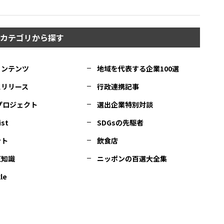
カテゴリから探す
コンテンツ
地域を代表する企業100選
スリリース
行政連携記事
Cプロジェクト
選出企業特別対談
ist
SDGsの先駆者
ント
飲食店
豆知識
ニッポンの百選大全集
le