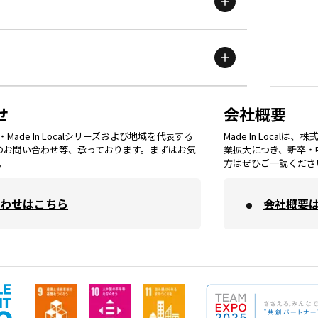
滋賀
エリア
富山
エリア
群馬
エリア
宮城
エリア
鳥取
エリア
京都
エリア
石川
エリア
埼玉
エリア
秋田
エリア
せ
会社概要
福岡
エリア
ade In Localシリーズおよび地域を代表する
Made In Loca
島根
エリア
大阪市
エリア
てのお問い合わせ等、承っております。まずはお気
業拡大につき、新卒・
福井
エリア
千葉
エリア
。
方はぜひご一読くださ
山形
エリア
佐賀
エリア
岡山
エリア
わせはこちら
会社概要
北摂
エリア
長野
エリア
東京23区
エリア
福島
エリア
長崎
エリア
広島
エリア
堺・泉州
エリア
岐阜
エリア
多摩
エリア