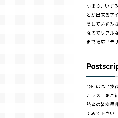
つまり、いず
三重
とが出来るア
そしていずみ
滋賀
なのでリアル
まで幅広いデザ
京都
大阪市
Postscri
北摂
今回は高い技
堺・泉州
ガラス」をご
読者の皆様是
河内
てみて下さい