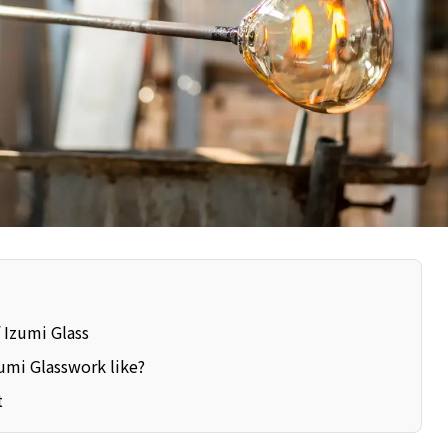
f Izumi Glass
zumi Glasswork like?
t