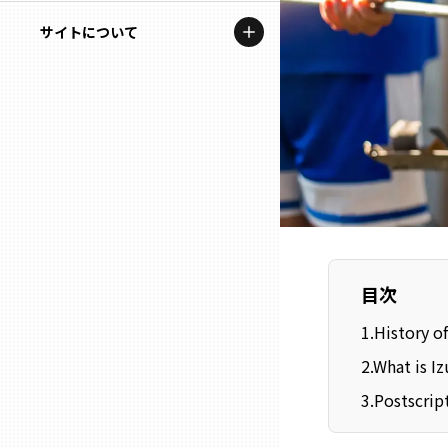
地域を代表する企業100選
記事ライター
サイトについて
岩手
プレスリリース
アンバサダー
私たちの理念
宮城
行政連携記事
お問い合わせ
MILCプロジェクト
秋田
運営会社情報
選出企業特別対談
山形
Localist
SDGsの先駆者
福島
目次
イベント
1
.
History o
茨城
2
.
What is I
飲食店
3
.
Postscrip
栃木
地域豆知識