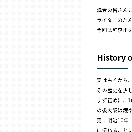
ニッポンの百選大全集
群馬
読者の皆さん
Sporkle
ライターのた
埼玉
今回は和泉市
千葉
History 
東京23区
多摩地域
実は古くから
その歴史を少し
神奈川
まず初めに、
の後大阪は鏡
新潟
更に明治10年
に伝わること
富山