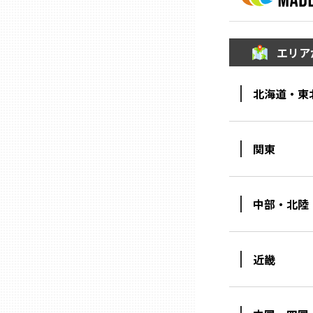
山口
徳島
エリア
北海道・東
香川
愛媛
関東
高知
中部・北陸
福岡
近畿
佐賀
長崎