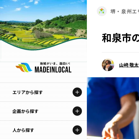
堺・泉州エ
和泉市
山﨑 敬太
エリアから探す
企画から探す
北海道
特集コンテンツ
人から探す
青森