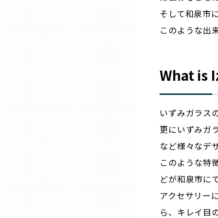
そして和泉市
このような出
石川
福井
What is 
山梨
いずみガラス
長野
更にいずみガ
など様々なデ
岐阜
このような特
どが和泉市にて
静岡
アクセサリー
愛知
ら、キレイ目の