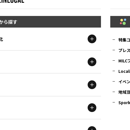
から探す
北
特集
プレ
MIL
北海道
エリア
Local
イベ
地域
茨城
エリア
青森
エリア
Spork
新潟
エリア
栃木
エリア
岩手
エリア