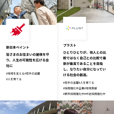
プラスト
新日本ペイント
ひとりひとりが、他人との比
皆さまのお住まいの屋根を守
較ではなく自己との比較で最
り、人生の可能性を広げる会
新が最高であることを目指
社に
し、なりたい自分になってい
#
地域を支える
#
若手の活躍
ける社会の創造。
#
人を育てる
#
若手の活躍
#
人を育てる
#
採用強化中企業
#
地域貢献
#
新卒採用強化中
#
中途採用強化中