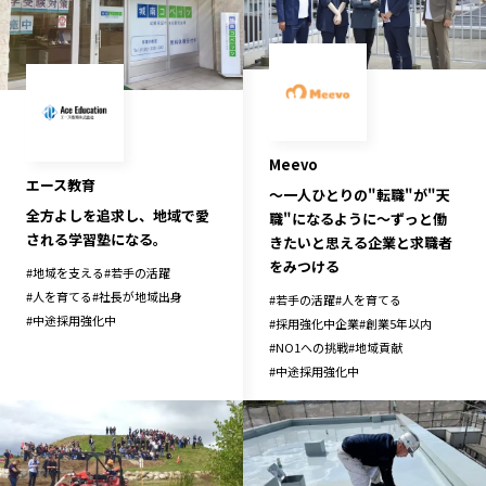
Meevo
エース教育
～一人ひとりの"転職"が"天
全方よしを追求し、地域で愛
職"になるように～ずっと働
される学習塾になる。
きたいと思える企業と求職者
をみつける
#
地域を支える
#
若手の活躍
#
人を育てる
#
社長が地域出身
#
若手の活躍
#
人を育てる
#
中途採用強化中
#
採用強化中企業
#
創業5年以内
#
NO1への挑戦
#
地域貢献
#
中途採用強化中