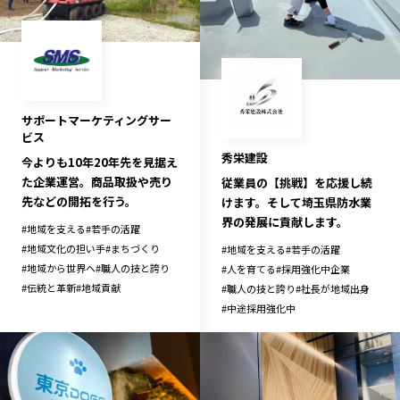
サポートマーケティングサー
ビス
秀栄建設
今よりも10年20年先を見据え
た企業運営。商品取扱や売り
従業員の【挑戦】を応援し続
先などの開拓を行う。
けます。そして埼玉県防水業
界の発展に貢献します。
#
地域を支える
#
若手の活躍
#
地域文化の担い手
#
まちづくり
#
地域を支える
#
若手の活躍
#
地域から世界へ
#
職人の技と誇り
#
人を育てる
#
採用強化中企業
#
伝統と革新
#
地域貢献
#
職人の技と誇り
#
社長が地域出身
#
中途採用強化中