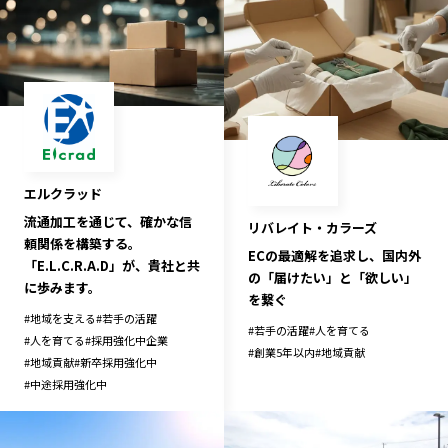
エルクラッド
流通加工を通じて、確かな信
リバレイト・カラーズ
頼関係を構築する。
ECの最適解を追求し、国内外
「E.L.C.R.A.D」が、貴社と共
の「届けたい」と「欲しい」
に歩みます。
を繋ぐ
#
地域を支える
#
若手の活躍
#
若手の活躍
#
人を育てる
#
人を育てる
#
採用強化中企業
#
創業5年以内
#
地域貢献
#
地域貢献
#
新卒採用強化中
#
中途採用強化中