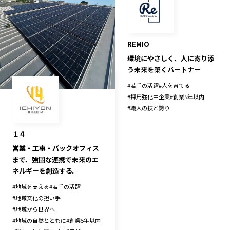
長野エリア
岐阜エリア
静岡エリア
愛知エリア
REMIO
三重エリア
滋賀エリア
環境にやさしく、人に寄り添
京都エリア
大阪市エリア
う未来を築くパートナー
北摂エリア
堺・泉州エリア
#
若手の活躍
#
人を育てる
河内エリア
兵庫エリア
#
採用強化中企業
#
創業5年以内
奈良エリア
和歌山エリア
#
職人の技と誇り
鳥取エリア
島根エリア
１４
岡山エリア
広島エリア
営業・工事・バックオフィス
山口エリア
徳島エリア
まで、強固な連携で未来のエ
ネルギーを創造する。
香川エリア
愛媛エリア
#
地域を支える
#
若手の活躍
高知エリア
福岡エリア
#
地域文化の担い手
佐賀エリア
長崎エリア
#
地域から世界へ
熊本エリア
大分エリア
#
地域の自然とともに
#
創業5年以内