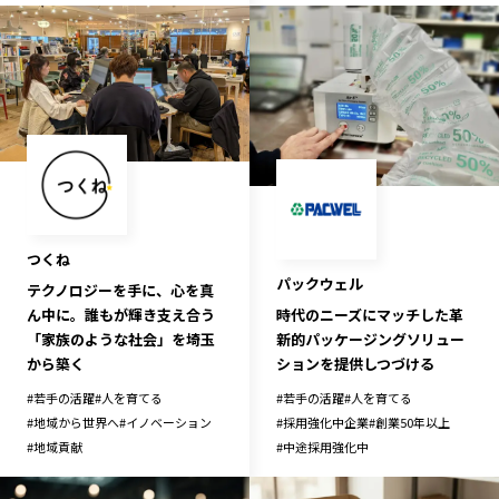
つくね
パックウェル
テクノロジーを手に、心を真
時代のニーズにマッチした革
ん中に。誰もが輝き支え合う
新的パッケージングソリュー
「家族のような社会」を埼玉
ションを提供しつづける
から築く
#
若手の活躍
#
人を育てる
#
若手の活躍
#
人を育てる
#
採用強化中企業
#
創業50年以上
#
地域から世界へ
#
イノベーション
#
中途採用強化中
#
地域貢献