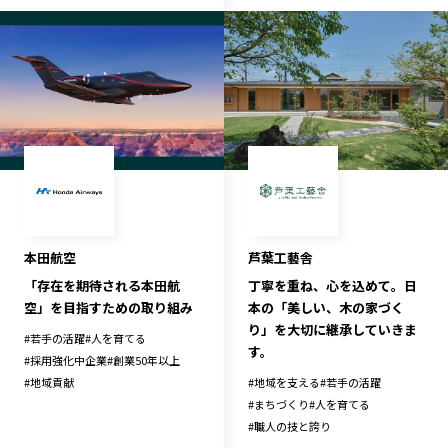
記事ライター
アンバサダー
お問い合わせ
会社概要
本田航空
芦葉工藝舎
「存在を期待される本田航
丁寧を重ね、心を込めて。日
空」を目指すための取り組み
本の「美しい、木の家づく
り」を大切に継承していきま
#
若手の活躍
#
人を育てる
す。
#
採用強化中企業
#
創業50年以上
#
地域貢献
#
地域を支える
#
若手の活躍
#
まちづくり
#
人を育てる
#
職人の技と誇り