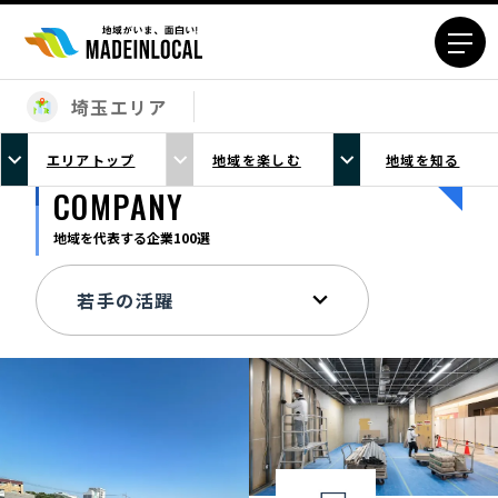
埼玉エリア
エリアから探す
エリアトップ
地域を楽しむ
地域を知る
北海道エリア
青森エリア
COMPANY
岩手エリア
宮城エリア
地域を代表する企業100選
秋田エリア
山形エリア
福島エリア
茨城エリア
栃木エリア
群馬エリア
埼玉エリア
千葉エリア
東京23区エリア
多摩エリア
神奈川エリア
新潟エリア
富山エリア
石川エリア
福井エリア
山梨エリア