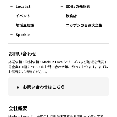
長崎
エリア
広島
エリア
堺・泉州
エリア
岐阜
エリア
多摩
エリア
Localist
SDGsの先駆者
イベント
飲食店
熊本
エリア
山口
エリア
河内
エリア
静岡
エリア
神奈川
エリア
地域豆知識
ニッポンの百選大全集
Sporkle
大分
エリア
徳島
エリア
兵庫
エリア
愛知
エリア
山梨
エリア
お問い合わせ
掲載依頼・取材依頼・Made In Localシリーズおよび地域を代表す
宮崎
エリア
香川
エリア
奈良
エリア
三重
エリア
る企業100選についてのお問い合わせ等、承っております。まずは
お気軽にご相談ください。
お問い合わせはこちら
鹿児島
エリア
愛媛
エリア
和歌山
エリア
会社概要
沖縄
エリア
高知
エリア
Made In Localは、株式会社IOBIが運営する地方創生メディアで