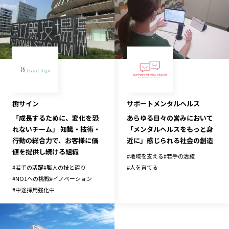
樹サイン
サポートメンタルヘルス
「成長するために、変化を恐
あらゆる日々の営みにおいて
れないチーム」 知識・技術・
「メンタルヘルスをもっと身
行動の総合力で、お客様に価
近に」感じられる社会の創造
値を提供し続ける組織
#
地域を支える
#
若手の活躍
#
若手の活躍
#
職人の技と誇り
#
人を育てる
#
NO1への挑戦
#
イノベーション
#
中途採用強化中