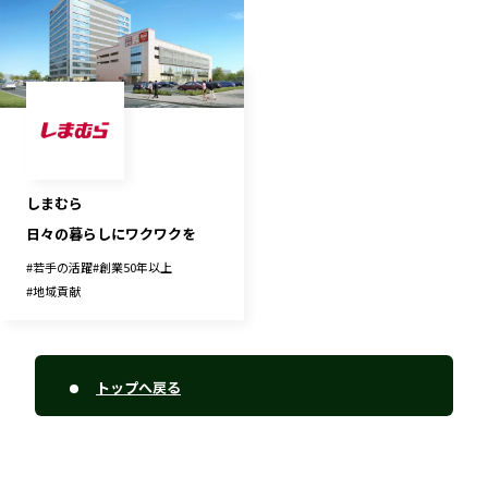
しまむら
日々の暮らしにワクワクを
#
若手の活躍
#
創業50年以上
#
地域貢献
トップへ戻る