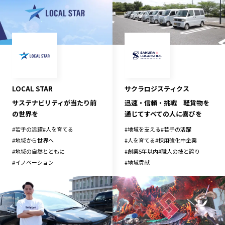
LOCAL STAR
サクラロジスティクス
サステナビリティが当たり前
迅速・信頼・挑戦 軽貨物を
の世界を
通じてすべての人に喜びを
#
若手の活躍
#
人を育てる
#
地域を支える
#
若手の活躍
#
地域から世界へ
#
人を育てる
#
採用強化中企業
#
地域の自然とともに
#
創業5年以内
#
職人の技と誇り
#
イノベーション
#
地域貢献