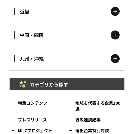
近畿
新潟
エリア
栃木
エリア
岩手
エリア
中国・四国
滋賀
エリア
富山
エリア
群馬
エリア
宮城
エリア
九州・沖縄
鳥取
エリア
京都
エリア
石川
エリア
埼玉
エリア
秋田
エリア
カテゴリから探す
福岡
エリア
島根
エリア
大阪市
エリア
福井
エリア
千葉
エリア
山形
エリア
特集コンテンツ
地域を代表する企業100
選
佐賀
エリア
岡山
エリア
北摂
エリア
長野
エリア
東京23区
エリア
福島
エリア
プレスリリース
行政連携記事
MILCプロジェクト
選出企業特別対談