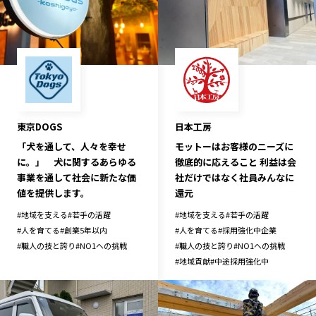
東京DOGS
日本工房
「犬を通して、人々を幸せ
モットーはお客様のニーズに
に。」 犬に関するあらゆる
徹底的に応えること 利益は会
事業を通して社会に新たな価
社だけではなく社員みんなに
値を提供します。
還元
#
地域を支える
#
若手の活躍
#
地域を支える
#
若手の活躍
#
人を育てる
#
創業5年以内
#
人を育てる
#
採用強化中企業
#
職人の技と誇り
#
NO1への挑戦
#
職人の技と誇り
#
NO1への挑戦
#
地域貢献
#
中途採用強化中