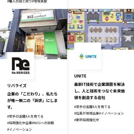
#
職人の技と誇り
#
地域貢献
宮崎エリア
鹿児島エリア
沖縄エリア
カテゴリから探す
特集コンテンツ
地域を代表する 企業100選
プレスリリース
行政連携記事
MILCプロジェクト
選出企業特別対談
UNITE
Localist
SDGsの先駆者
最新IT技術で企業課題を解決
リバライズ
イベント
飲食店
し、人と技術をつなぐ未来価
企業の「こだわり」、私たち
地域豆知識
ニッポンの百選大全集
値を創造する会社
が唯一無二の「訴求」にしま
Sporkle
す。
#
若手の活躍
#
人を育てる
#
社長が地域出身
#
イノベーション
#
若手の活躍
#
人を育てる
#
新卒採用強化中
#
採用強化中企業
#
NO1への挑戦
「人」から探す
#
イノベーション