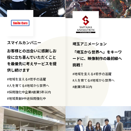
スマイルカンパニー
埼玉アニメーション
お客様との出会いに感謝しお
「埼玉から世界へ」をキーワ
役に立ち喜んでいただくこと
ードに、映像制作の最前線へ
を最優先に考えサービスを提
挑戦！
供し続けます
#
地域を支える
#
若手の活躍
#
地域を支える
#
若手の活躍
#
人を育てる
#
地域から世界へ
#
人を育てる
#
地域から世界へ
#
創業5年以内
#
採用強化中企業
#
創業5年以内
#
地域貢献
#
中途採用強化中