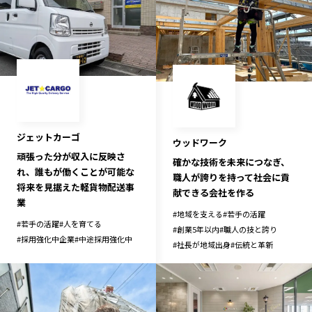
ジェットカーゴ
ウッドワーク
頑張った分が収入に反映さ
確かな技術を未来につなぎ、
れ、誰もが働くことが可能な
職人が誇りを持って社会に貢
将来を見据えた軽貨物配送事
献できる会社を作る
業
#
地域を支える
#
若手の活躍
#
若手の活躍
#
人を育てる
#
創業5年以内
#
職人の技と誇り
#
採用強化中企業
#
中途採用強化中
#
社長が地域出身
#
伝統と革新