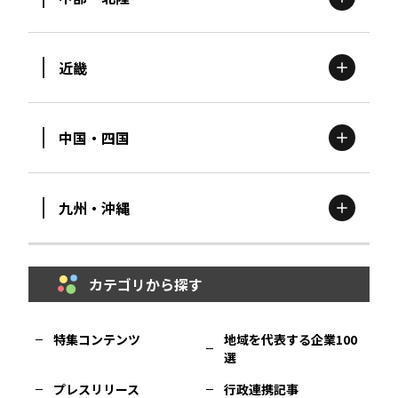
茨城
エリア
青森
エリア
近畿
新潟
エリア
栃木
エリア
岩手
エリア
中国・四国
滋賀
エリア
富山
エリア
群馬
エリア
宮城
エリア
九州・沖縄
鳥取
エリア
京都
エリア
石川
エリア
埼玉
エリア
秋田
エリア
カテゴリから探す
福岡
エリア
島根
エリア
大阪市
エリア
福井
エリア
千葉
エリア
山形
エリア
特集コンテンツ
地域を代表する企業100
選
佐賀
エリア
岡山
エリア
北摂
エリア
長野
エリア
東京23区
エリア
福島
エリア
プレスリリース
行政連携記事