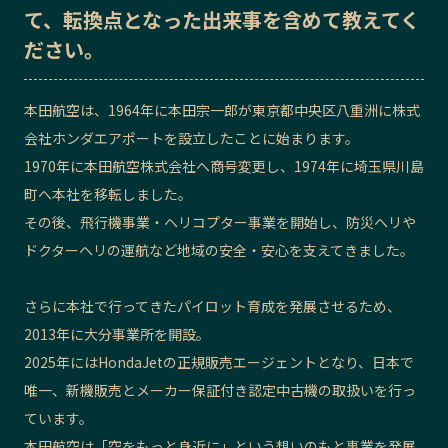
て、転換点となった出来事を含めて教えてく
記事ライター
アンバサダー
ださい。
お問い合わせ
会社概要
本田航空は、1964年に本田宗一郎が東京都中央区八重洲に株式
会社ホンダエアポートを設立したことに始まります。
1970年に本田航空株式会社へ商号変更し、1974年に埼玉県川島
町へ本社を移転しました。
その後、飛行機事業・ヘリコプター事業を開始し、防災ヘリや
ドクターヘリの運航など地域の安全・安心を支えてきました。
さらに本社で行ってきたパイロット育成を発展させるため、
2013年に大分事業所を開設。
2025年にはHondaJetの正規販売エージェントとなり、日本で
唯一、新機販売とメーカー保証付き認定中古機の取扱いを行っ
ています。
本田航空は「空をもっと身近に」という想いのもと事業を発展