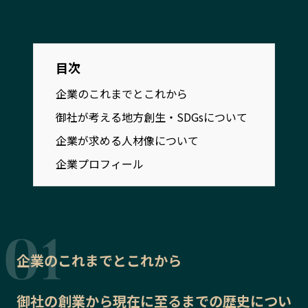
宮崎エリア
鹿児島エリア
沖縄エリア
目次
カテゴリから探す
企業のこれまでとこれから
特集コンテンツ
御社が考える地方創生・SDGsについて
地域を代表する 企業100選
プレスリリース
行政連携記事
企業が求める人材像について
MILCプロジェクト
選出企業特別対談
企業プロフィール
Localist
SDGsの先駆者
イベント
飲食店
地域豆知識
ニッポンの百選大全集
Sporkle
企業のこれまでとこれから
御社の
「人」から探す
創業から現在に至るまでの歴史
につい