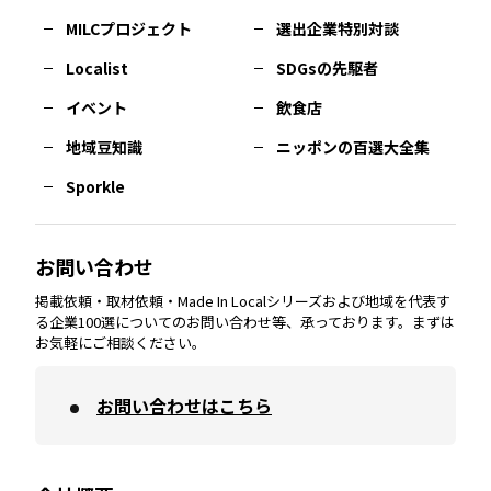
MILCプロジェクト
選出企業特別対談
長崎
エリア
広島
エリア
堺・泉州
エリア
岐阜
エリア
多摩
エリア
Localist
SDGsの先駆者
イベント
飲食店
熊本
エリア
山口
エリア
河内
エリア
静岡
エリア
神奈川
エリア
地域豆知識
ニッポンの百選大全集
Sporkle
大分
エリア
徳島
エリア
兵庫
エリア
愛知
エリア
山梨
エリア
お問い合わせ
掲載依頼・取材依頼・Made In Localシリーズおよび地域を代表す
宮崎
エリア
香川
エリア
奈良
エリア
三重
エリア
る企業100選についてのお問い合わせ等、承っております。まずは
お気軽にご相談ください。
お問い合わせはこちら
鹿児島
エリア
愛媛
エリア
和歌山
エリア