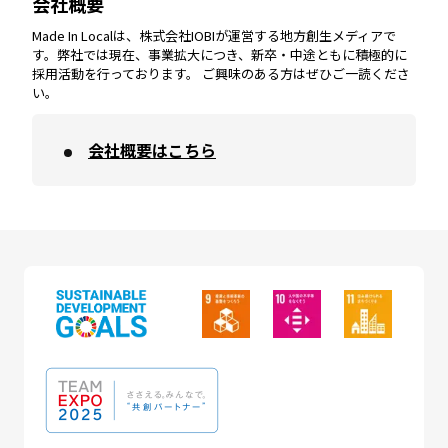
会社概要
沖縄
エリア
高知
エリア
Made In Localは、株式会社IOBIが運営する地方創生メディアで
す。弊社では現在、事業拡大につき、新卒・中途ともに積極的に
採用活動を行っております。 ご興味のある方はぜひご一読くださ
い。
会社概要はこちら