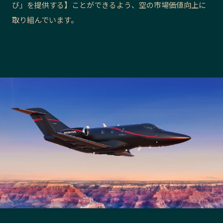
び」を提供する】ことができるよう、空の市場価値向上に
長野エリア
岐阜エリア
取り組んでいます。
静岡エリア
愛知エリア
三重エリア
滋賀エリア
京都エリア
大阪市エリア
北摂エリア
堺・泉州エリア
河内エリア
兵庫エリア
奈良エリア
和歌山エリア
鳥取エリア
島根エリア
岡山エリア
広島エリア
山口エリア
徳島エリア
香川エリア
愛媛エリア
高知エリア
福岡エリア
佐賀エリア
長崎エリア
熊本エリア
大分エリア