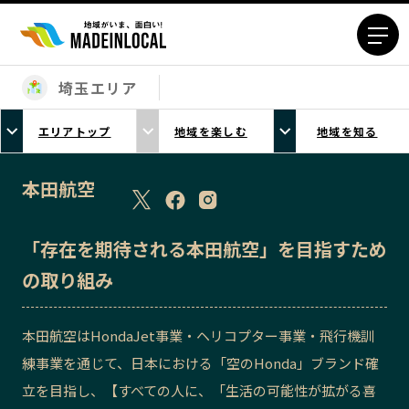
埼玉エリア
エリアから探す
エリアトップ
地域を楽しむ
地域を知る
北海道エリア
青森エリア
岩手エリア
宮城エリア
本田航空
秋田エリア
山形エリア
福島エリア
茨城エリア
「存在を期待される本田航空」を目指すため
栃木エリア
群馬エリア
の取り組み
埼玉エリア
千葉エリア
東京23区エリア
多摩エリア
本田航空はHondaJet事業・ヘリコプター事業・飛行機訓
神奈川エリア
新潟エリア
練事業を通じて、日本における「空のHonda」ブランド確
富山エリア
石川エリア
立を目指し、【すべての人に、「生活の可能性が拡がる喜
福井エリア
山梨エリア