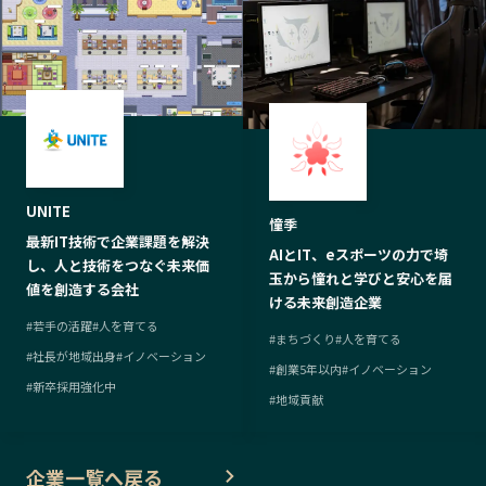
UNITE
憧季
最新IT技術で企業課題を解決
AIとIT、eスポーツの力で埼
し、人と技術をつなぐ未来価
玉から憧れと学びと安心を届
値を創造する会社
ける未来創造企業
#
若手の活躍
#
人を育てる
#
まちづくり
#
人を育てる
#
社長が地域出身
#
イノベーション
#
創業5年以内
#
イノベーション
#
新卒採用強化中
#
地域貢献
企業一覧へ戻る