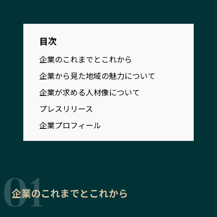
宮崎エリア
鹿児島エリア
沖縄エリア
目次
企業のこれまでとこれから
カテゴリから探す
企業から見た地域の魅力について
特集コンテンツ
地域を代表する 企業100選
企業が求める人材像について
プレスリリース
行政連携記事
プレスリリース
MILCプロジェクト
選出企業特別対談
企業プロフィール
Localist
SDGsの先駆者
イベント
飲食店
地域豆知識
ニッポンの百選大全集
Sporkle
企業のこれまでとこれから
「人」から探す