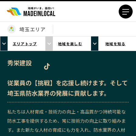
埼玉エリア
エリアから探す
エリアトップ
地域を楽しむ
地域を知る
北海道エリア
青森エリア
岩手エリア
宮城エリア
秀栄建設
秋田エリア
山形エリア
福島エリア
茨城エリア
従業員の【挑戦】を応援し続けます。そして
栃木エリア
群馬エリア
埼玉県防水業界の発展に貢献します。
埼玉エリア
千葉エリア
東京23区エリア
多摩エリア
私たちは人材育成・技術力の向上・高品質かつ持続可能な
神奈川エリア
新潟エリア
防水工事を提供するため、常に技術力の向上に取り組みま
富山エリア
石川エリア
す。また新たな人材の育成にも力を入れ、防水業界の人材
福井エリア
山梨エリア