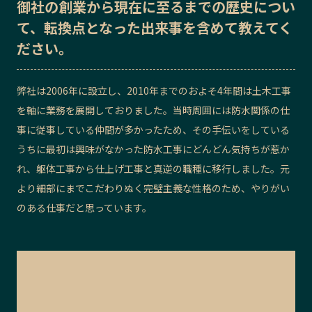
御社の
創業から現在に至るまでの歴史
につい
記事ライター
アンバサダー
て、転換点となった出来事を含めて教えてく
ださい。
お問い合わせ
会社概要
弊社は2006年に設立し、2010年までのおよそ4年間は土木工事
を軸に業務を展開しておりました。当時周囲には防水関係の仕
事に従事している仲間が多かったため、その手伝いをしている
うちに最初は興味がなかった防水工事にどんどん気持ちが惹か
れ、躯体工事から仕上げ工事と真逆の職種に移行しました。元
より細部にまでこだわりぬく完璧主義な性格のため、やりがい
のある仕事だと思っています。