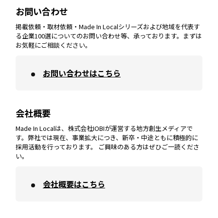
お問い合わせ
掲載依頼・取材依頼・Made In Localシリーズおよび地域を代表す
宮崎
エリア
香川
エリア
奈良
エリア
三重
エリア
る企業100選についてのお問い合わせ等、承っております。まずは
お気軽にご相談ください。
お問い合わせはこちら
鹿児島
エリア
愛媛
エリア
和歌山
エリア
会社概要
沖縄
エリア
高知
エリア
Made In Localは、株式会社IOBIが運営する地方創生メディアで
す。弊社では現在、事業拡大につき、新卒・中途ともに積極的に
採用活動を行っております。 ご興味のある方はぜひご一読くださ
い。
会社概要はこちら