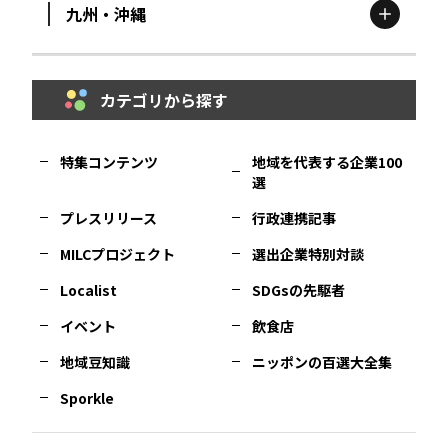
九州・沖縄
鳥取
エリア
京都
エリア
石川
エリア
埼玉
エリア
秋田
エリア
カテゴリから探す
福岡
エリア
島根
エリア
大阪市
エリア
福井
エリア
千葉
エリア
山形
エリア
特集コンテンツ
地域を代表する企業100
選
佐賀
エリア
岡山
エリア
北摂
エリア
長野
エリア
東京23区
エリア
福島
エリア
プレスリリース
行政連携記事
MILCプロジェクト
選出企業特別対談
長崎
エリア
広島
エリア
堺・泉州
エリア
岐阜
エリア
多摩
エリア
Localist
SDGsの先駆者
イベント
飲食店
熊本
エリア
山口
エリア
河内
エリア
静岡
エリア
神奈川
エリア
地域豆知識
ニッポンの百選大全集
Sporkle
大分
エリア
徳島
エリア
兵庫
エリア
愛知
エリア
山梨
エリア