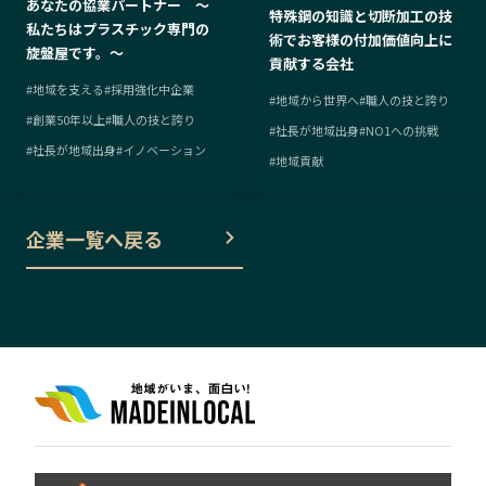
あなたの協業パートナー ～
特殊鋼の知識と切断加工の技
私たちはプラスチック専門の
術でお客様の付加価値向上に
旋盤屋です。～
貢献する会社
#
地域を支える
#
採用強化中企業
#
地域から世界へ
#
職人の技と誇り
#
創業50年以上
#
職人の技と誇り
#
社長が地域出身
#
NO1への挑戦
#
社長が地域出身
#
イノベーション
#
地域貢献
企業一覧へ戻る