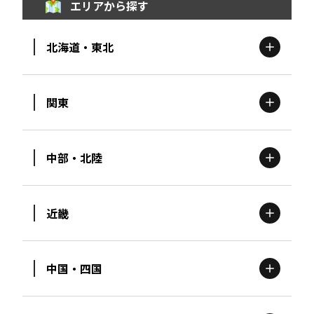
エリアから探す
北海道・東北
関東
北海道
エリア
中部・北陸
茨城
エリア
青森
エリア
近畿
新潟
エリア
栃木
エリア
岩手
エリア
中国・四国
滋賀
エリア
富山
エリア
群馬
エリア
宮城
エリア