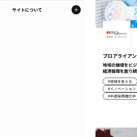
地域を代表する企業100選
記事ライター
サイトについて
岩手
プレスリリース
アンバサダー
私たちの理念
宮城
行政連携記事
お問い合わせ
MILCプロジェクト
秋田
運営会社情報
プロアライアン
選出企業特別対談
地域の価値をビジ
山形
経済循環を創り続
Localist
#
地域を支える
SDGsの先駆者
福島
#
イノベーション
#
中途採用強化中
イベント
茨城
飲食店
栃木
地域豆知識