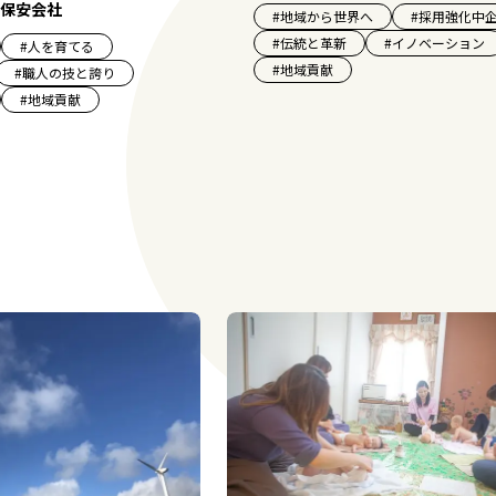
保安会社
#
地域から世界へ
#
採用強化中
#
伝統と革新
#
イノベーション
#
人を育てる
#
地域貢献
#
職人の技と誇り
#
地域貢献