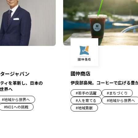
國仲商店
タージャパン
伊良部島発。コーヒーで広げる豊
ティを革新し、日本の
世界へ
#
若手の活躍
#
まちづくり
#
地域から世界へ
#
人を育てる
#
地域から世界へ
#
NO1への挑戦
#
地域貢献