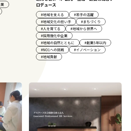
ロデュース
企業
#
地域を支える
#
若手の活躍
#
地域文化の担い手
#
まちづくり
#
人を育てる
#
地域から世界へ
#
採用強化中企業
#
地域の自然とともに
#
創業5年以内
#
NO1への挑戦
#
イノベーション
#
地域貢献