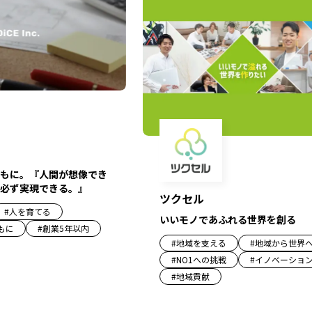
もに。『人間が想像でき
必ず実現できる。』
ツクセル
#
人を育てる
いいモノであふれる世界を創る
もに
#
創業5年以内
#
地域を支える
#
地域から世界
#
NO1への挑戦
#
イノベーショ
#
地域貢献