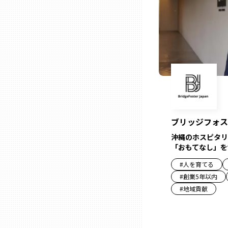
山口
徳島
香川
愛媛
ブリッジフォス
高知
沖縄のホスピタリ
「おもてなし」を
福岡
#
人を育てる
#
創業5年以内
#
地域貢献
佐賀
長崎