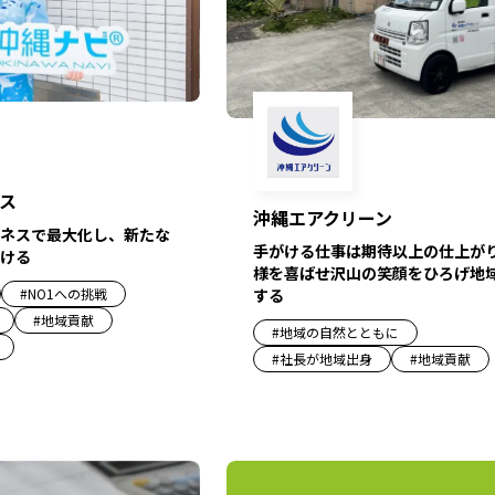
ス
沖縄エアクリーン
ネスで最大化し、新たな
手がける仕事は期待以上の仕上が
ける
様を喜ばせ沢山の笑顔をひろげ地
する
#
NO1への挑戦
#
地域貢献
#
地域の自然とともに
#
社長が地域出身
#
地域貢献