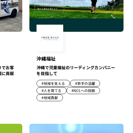
沖縄福祉
りでお客
沖縄で児童福祉のリーディングカンパニー
域に貢献
を目指して
#
地域を支える
#
若手の活躍
#
人を育てる
#
NO1への挑戦
#
地域貢献