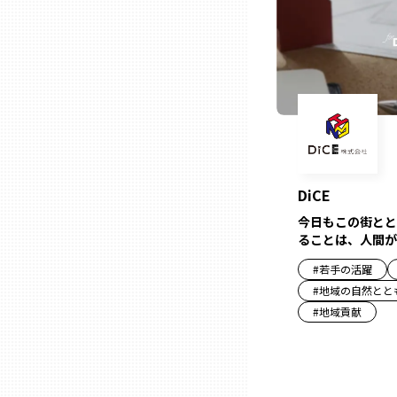
ニッポンの百選大全集
群馬
Sporkle
埼玉
千葉
東京23区
DiCE
今日もこの街とと
多摩地域
ることは、人間が
#
若手の活躍
神奈川
#
地域の自然とと
#
地域貢献
新潟
富山