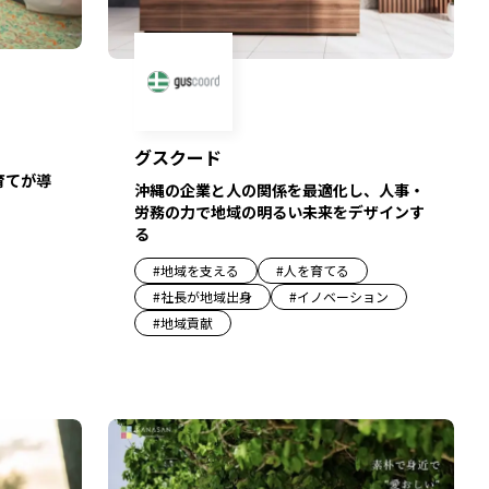
グスクード
育てが導
沖縄の企業と人の関係を最適化し、人事・
労務の力で地域の明るい未来をデザインす
る
#
地域を支える
#
人を育てる
#
社長が地域出身
#
イノベーション
#
地域貢献