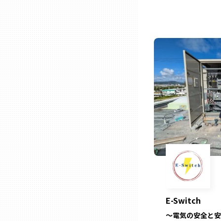
石川
福井
山梨
長野
岐阜
静岡
E-Switch
愛知
～電気の安全と安