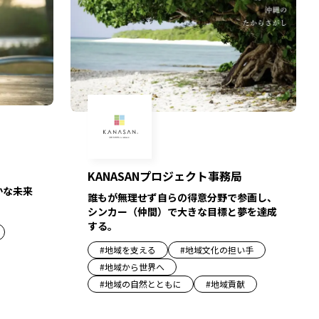
KANASANプロジェクト事務局
かな未来
誰もが無理せず自らの得意分野で参画し、
シンカー（仲間）で大きな目標と夢を達成
する。
#
地域を支える
#
地域文化の担い手
#
地域から世界へ
#
地域の自然とともに
#
地域貢献