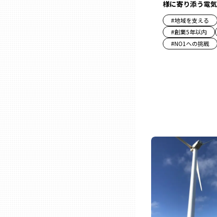
様に寄り添う電気
#
地域を支える
三重
#
創業5年以内
#
NO1への挑戦
滋賀
京都
大阪市
北摂
堺・泉州
河内