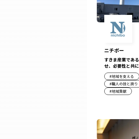
兵庫
奈良
和歌山
ニチボー
すきま産業である
鳥取
せ、必要性と共に
#
地域を支える
#
職人の技と誇り
島根
#
地域貢献
岡山
広島