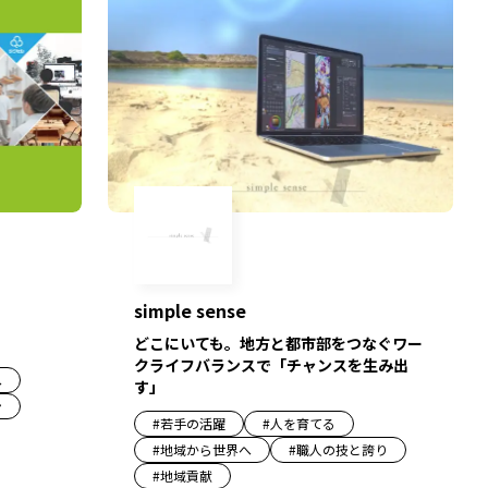
simple sense
どこにいても。地方と都市部をつなぐワー
クライフバランスで「チャンスを生み出
へ
す」
ン
#
若手の活躍
#
人を育てる
#
地域から世界へ
#
職人の技と誇り
#
地域貢献