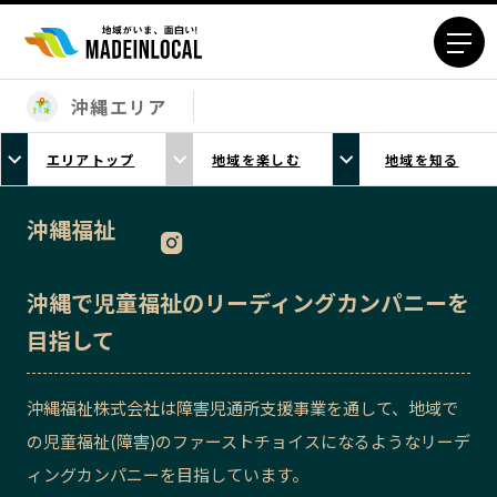
沖縄エリア
エリアから探す
エリアトップ
地域を楽しむ
地域を知る
北海道エリア
青森エリア
岩手エリア
宮城エリア
沖縄福祉
秋田エリア
山形エリア
福島エリア
茨城エリア
沖縄で児童福祉のリーディングカンパニーを
栃木エリア
群馬エリア
目指して
埼玉エリア
千葉エリア
東京23区エリア
多摩エリア
沖縄福祉株式会社は障害児通所支援事業を通して、地域で
神奈川エリア
新潟エリア
の児童福祉(障害)のファーストチョイスになるようなリーデ
富山エリア
石川エリア
ィングカンパニーを目指しています。
福井エリア
山梨エリア