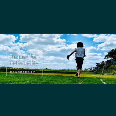
長野エリア
岐阜エリア
静岡エリア
愛知エリア
三重エリア
滋賀エリア
京都エリア
大阪市エリア
北摂エリア
堺・泉州エリア
河内エリア
兵庫エリア
奈良エリア
和歌山エリア
鳥取エリア
島根エリア
岡山エリア
広島エリア
山口エリア
徳島エリア
香川エリア
愛媛エリア
高知エリア
福岡エリア
佐賀エリア
長崎エリア
熊本エリア
大分エリア