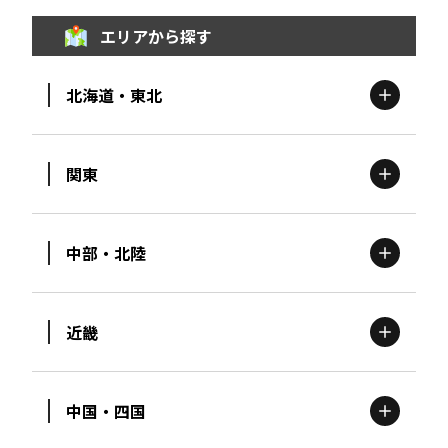
エリアから探す
北海道・東北
関東
北海道
エリア
中部・北陸
茨城
エリア
青森
エリア
近畿
新潟
エリア
栃木
エリア
岩手
エリア
中国・四国
滋賀
エリア
富山
エリア
群馬
エリア
宮城
エリア