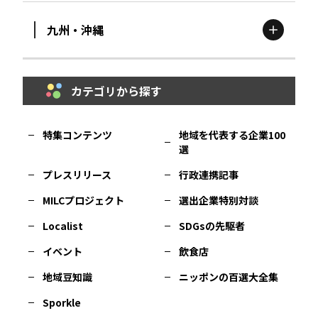
九州・沖縄
鳥取
エリア
京都
エリア
石川
エリア
埼玉
エリア
秋田
エリア
カテゴリから探す
福岡
エリア
島根
エリア
大阪市
エリア
福井
エリア
千葉
エリア
山形
エリア
特集コンテンツ
地域を代表する企業100
選
佐賀
エリア
岡山
エリア
北摂
エリア
長野
エリア
東京23区
エリア
福島
エリア
プレスリリース
行政連携記事
MILCプロジェクト
選出企業特別対談
長崎
エリア
広島
エリア
堺・泉州
エリア
岐阜
エリア
多摩
エリア
Localist
SDGsの先駆者
イベント
飲食店
熊本
エリア
山口
エリア
河内
エリア
静岡
エリア
神奈川
エリア
地域豆知識
ニッポンの百選大全集
Sporkle