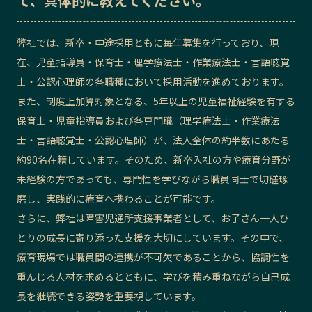
て、具体的に教えてください。
弊社では、新卒・中途採用ともに毎年募集を行っており、現
在、児童指導員・保育士・理学療法士・作業療法士・言語聴覚
士・公認心理師の各職種において採用活動を進めております。
また、制度上加算対象となる、5年以上の児童福祉経験を有する
保育士・児童指導員および各専門職（理学療法士・作業療法
士・言語聴覚士・公認心理師）が、法人全体の約半数にあたる
約90名在籍しています。そのため、新卒入社の方や療育分野が
未経験の方であっても、専門性を学びながら職員同士で切磋琢
磨し、実践的に療育へ携わることが可能です。
さらに、弊社は障害児通所支援事業者として、お子さん一人ひ
とりの成長に寄り添った支援を大切にしています。その中で、
療育現場では職員間の連携が不可欠であることから、協調性を
重んじる人材を求めるとともに、学びを積み重ねながら自己成
長を継続できる姿勢を重要視しています。