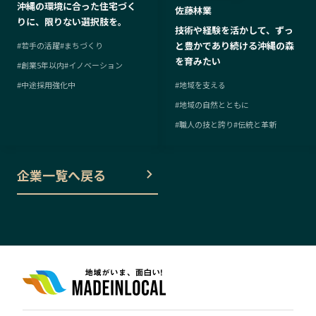
沖縄の環境に合った住宅づく
佐藤林業
りに、限りない選択肢を。
技術や経験を活かして、ずっ
と豊かであり続ける沖縄の森
#
若手の活躍
#
まちづくり
を育みたい
#
創業5年以内
#
イノベーション
#
中途採用強化中
#
地域を支える
#
地域の自然とともに
#
職人の技と誇り
#
伝統と革新
企業一覧へ戻る