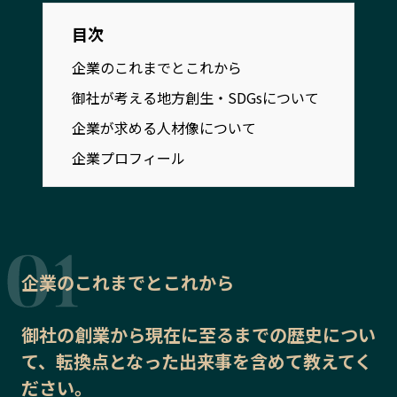
宮崎エリア
鹿児島エリア
目次
沖縄エリア
企業のこれまでとこれから
御社が考える地方創生・SDGsについて
カテゴリから探す
企業が求める人材像について
特集コンテンツ
地域を代表する 企業100選
企業プロフィール
プレスリリース
行政連携記事
MILCプロジェクト
選出企業特別対談
Localist
SDGsの先駆者
イベント
飲食店
企業のこれまでとこれから
地域豆知識
ニッポンの百選大全集
Sporkle
御社の
創業から現在に至るまでの歴史
につい
て、転換点となった出来事を含めて教えてく
ださい。
「人」から探す