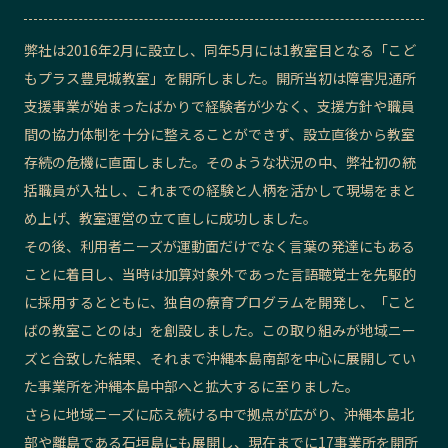
記事ライター
アンバサダー
弊社は2016年2月に設立し、同年5月には1教室目となる「こど
もプラス豊見城教室」を開所しました。開所当初は障害児通所
お問い合わせ
会社概要
支援事業が始まったばかりで経験者が少なく、支援方針や職員
間の協力体制を十分に整えることができず、設立直後から教室
存続の危機に直面しました。そのような状況の中、弊社初の統
括職員が入社し、これまでの経験と人柄を活かして現場をまと
め上げ、教室運営の立て直しに成功しました。
その後、利用者ニーズが運動面だけでなく言葉の発達にもある
ことに着目し、当時は加算対象外であった言語聴覚士を先駆的
に採用するとともに、独自の療育プログラムを開発し、「こと
ばの教室ことのは」を創設しました。この取り組みが地域ニー
ズと合致した結果、それまで沖縄本島南部を中心に展開してい
た事業所を沖縄本島中部へと拡大するに至りました。
さらに地域ニーズに応え続ける中で拠点が広がり、沖縄本島北
部や離島である石垣島にも展開し、現在までに17事業所を開所