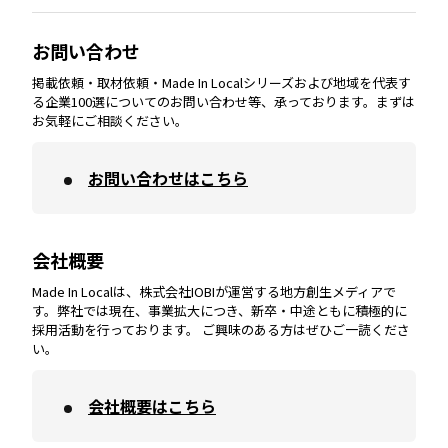
大分
エリア
徳島
エリア
兵庫
エリア
愛知
エリア
山梨
エリア
お問い合わせ
掲載依頼・取材依頼・Made In Localシリーズおよび地域を代表す
宮崎
エリア
香川
エリア
奈良
エリア
三重
エリア
る企業100選についてのお問い合わせ等、承っております。まずは
お気軽にご相談ください。
お問い合わせはこちら
鹿児島
エリア
愛媛
エリア
和歌山
エリア
会社概要
沖縄
エリア
高知
エリア
Made In Localは、株式会社IOBIが運営する地方創生メディアで
す。弊社では現在、事業拡大につき、新卒・中途ともに積極的に
採用活動を行っております。 ご興味のある方はぜひご一読くださ
い。
会社概要はこちら