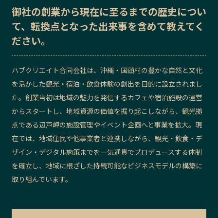
御社の
創業から現在に至るまでの歴史
につい
記事ライター
アンバサダー
て、転換点となった出来事を含めて教えてく
ださい。
お問い合わせ
会社概要
ハブクリエイト合同会社は、沖縄・国頭村の豊かな自然と文化
を活かした観光・宿泊・飲食体験の創出を目的に設立されまし
た。創業当初は地域の魅力を発信するカフェや宿泊施設の運営
からスタートし、地域資源の価値を掘り起こしながら、観光拠
点である辺戸岬の施設管理やイベント企画へと事業を拡大。現
在では、地域住民や他事業者と連携しながら、観光・飲食・デ
ザイン・デジタル施策までを一気通貫でプロデュースする体制
を確立し、地域に根ざした持続可能なビジネスモデルの構築に
取り組んでいます。