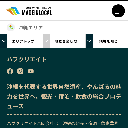
沖縄エリア
エリアから探す
エリアトップ
地域を楽しむ
地域を知る
北海道エリア
青森エリア
岩手エリア
宮城エリア
ハブクリエイト
秋田エリア
山形エリア
福島エリア
茨城エリア
栃木エリア
群馬エリア
沖縄を代表する世界自然遺産、やんばるの魅
埼玉エリア
千葉エリア
力を世界へ、観光・宿泊・飲食の総合プロデ
東京23区エリア
多摩エリア
ュース
神奈川エリア
新潟エリア
富山エリア
石川エリア
ハブクリエイト合同会社は、沖縄の観光・宿泊・飲食業界
福井エリア
山梨エリア