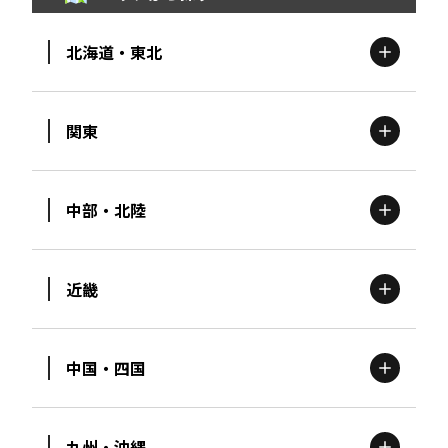
北海道・東北
関東
北海道
エリア
中部・北陸
茨城
エリア
青森
エリア
近畿
新潟
エリア
栃木
エリア
岩手
エリア
中国・四国
滋賀
エリア
富山
エリア
群馬
エリア
宮城
エリア
九州・沖縄