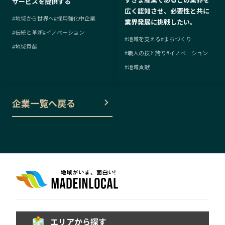
サービスを提供する
広く認知させ、必要性と共に
#
地域から世界へ
#
採用強化中企業
業界発展に挑戦したい。
#
伝統と革新
#
イノベーション
#
地域を支える
#
まちづくり
#
地域貢献
#
職人の技と誇り
#
イノベーション
#
地域貢献
企業一覧へ戻る
エリアから探す