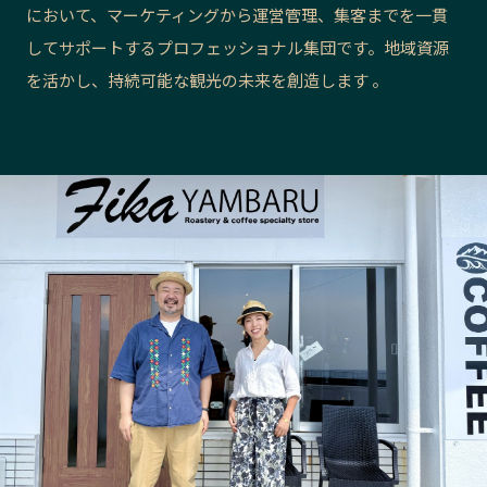
において、マーケティングから運営管理、集客までを一貫
長野エリア
岐阜エリア
してサポートするプロフェッショナル集団です。地域資源
静岡エリア
愛知エリア
を活かし、持続可能な観光の未来を創造します 。
三重エリア
滋賀エリア
京都エリア
大阪市エリア
北摂エリア
堺・泉州エリア
河内エリア
兵庫エリア
奈良エリア
和歌山エリア
鳥取エリア
島根エリア
岡山エリア
広島エリア
山口エリア
徳島エリア
香川エリア
愛媛エリア
高知エリア
福岡エリア
佐賀エリア
長崎エリア
熊本エリア
大分エリア