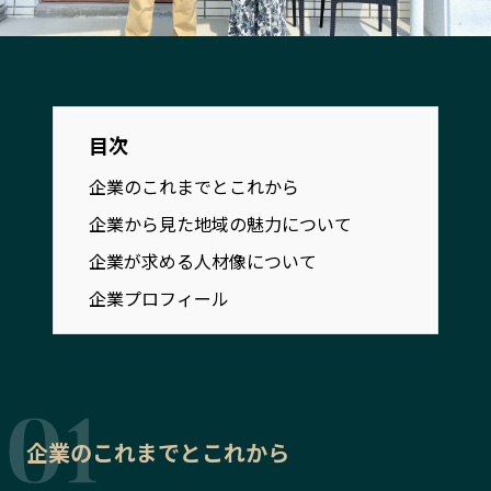
宮崎エリア
鹿児島エリア
沖縄エリア
カテゴリから探す
目次
企業のこれまでとこれから
特集コンテンツ
地域を代表する 企業100選
プレスリリース
行政連携記事
企業から見た地域の魅力について
MILCプロジェクト
選出企業特別対談
企業が求める人材像について
Localist
SDGsの先駆者
企業プロフィール
イベント
飲食店
地域豆知識
ニッポンの百選大全集
Sporkle
企業のこれまでとこれから
「人」から探す