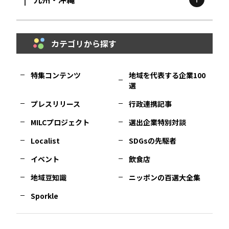
鳥取
エリア
京都
エリア
石川
エリア
埼玉
エリア
秋田
エリア
カテゴリから探す
福岡
エリア
島根
エリア
大阪市
エリア
福井
エリア
千葉
エリア
山形
エリア
特集コンテンツ
地域を代表する企業100
選
佐賀
エリア
岡山
エリア
北摂
エリア
長野
エリア
東京23区
エリア
福島
エリア
プレスリリース
行政連携記事
MILCプロジェクト
選出企業特別対談
長崎
エリア
広島
エリア
堺・泉州
エリア
岐阜
エリア
多摩
エリア
Localist
SDGsの先駆者
イベント
飲食店
熊本
エリア
山口
エリア
河内
エリア
静岡
エリア
神奈川
エリア
地域豆知識
ニッポンの百選大全集
Sporkle
大分
エリア
徳島
エリア
兵庫
エリア
愛知
エリア
山梨
エリア