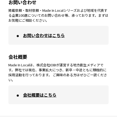
お問い合わせ
掲載依頼・取材依頼・Made In Localシリーズおよび地域を代表す
宮崎
エリア
香川
エリア
奈良
エリア
三重
エリア
る企業100選についてのお問い合わせ等、承っております。まずは
お気軽にご相談ください。
お問い合わせはこちら
鹿児島
エリア
愛媛
エリア
和歌山
エリア
会社概要
沖縄
エリア
高知
エリア
Made In Localは、株式会社IOBIが運営する地方創生メディアで
す。弊社では現在、事業拡大につき、新卒・中途ともに積極的に
採用活動を行っております。 ご興味のある方はぜひご一読くださ
い。
会社概要はこちら