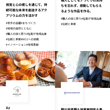
職人としてモノづくりの気持
視覚と心の癒しを通じて、持
ちを忘れず、感動してもらえ
続可能な未来を創造するアク
るような作品を作る。
アリウムの力を活かす
#
職人の技と誇り
#
社長が地域出身
#
若手の活躍
#
まちづくり
#
伝統と革新
#
地域の自然とともに
#
職人の技と誇り
#
社長が地域出身
#
伝統と革新
#
NO1への挑戦
#
イノベーション
#
地域貢献
Az
朝比奈資明土地家屋調査士事