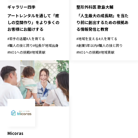
ギャラリー四季
整形外科医 歌島大輔
アートレンタルを通して「癒
「人生最大の成長期」を当た
しの空間作り」をより多くの
り前に創出するための根拠あ
お客様にお届けする
る情報発信と教育
#
若手の活躍
#
人を育てる
#
地域を支える
#
人を育てる
#
職人の技と誇り
#
社長が地域出身
#
創業5年以内
#
職人の技と誇り
#
NO1への挑戦
#
地域貢献
#
NO1への挑戦
#
地域貢献
Micoras