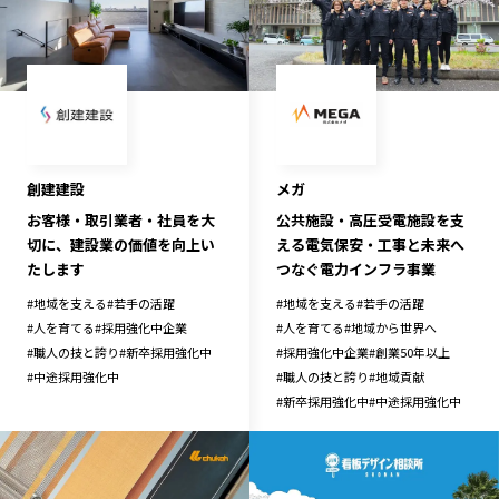
宮崎エリア
鹿児島エリア
沖縄エリア
カテゴリから探す
特集コンテンツ
地域を代表する 企業100選
創建建設
メガ
お客様・取引業者・社員を大
公共施設・高圧受電施設を支
プレスリリース
行政連携記事
切に、建設業の価値を向上い
える電気保安・工事と未来へ
MILCプロジェクト
選出企業特別対談
たします
つなぐ電力インフラ事業
Localist
SDGsの先駆者
#
地域を支える
#
若手の活躍
#
地域を支える
#
若手の活躍
イベント
飲食店
#
人を育てる
#
採用強化中企業
#
人を育てる
#
地域から世界へ
#
職人の技と誇り
#
新卒採用強化中
#
採用強化中企業
#
創業50年以上
地域豆知識
ニッポンの百選大全集
#
中途採用強化中
#
職人の技と誇り
#
地域貢献
Sporkle
#
新卒採用強化中
#
中途採用強化中
「人」から探す