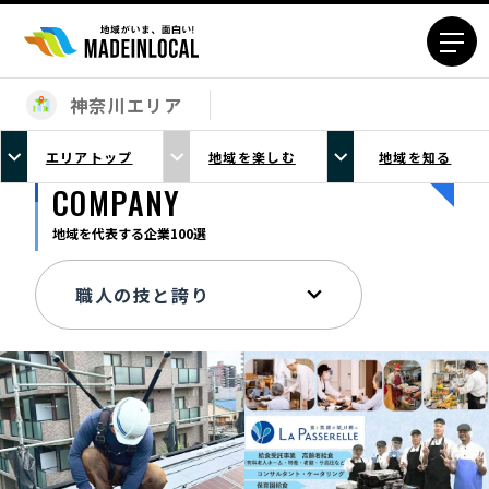
神奈川エリア
エリアから探す
エリアトップ
地域を楽しむ
地域を知る
北海道エリア
青森エリア
COMPANY
岩手エリア
宮城エリア
地域を代表する企業100選
秋田エリア
山形エリア
福島エリア
茨城エリア
栃木エリア
群馬エリア
埼玉エリア
千葉エリア
東京23区エリア
多摩エリア
神奈川エリア
新潟エリア
富山エリア
石川エリア
福井エリア
山梨エリア