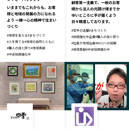
顧客第一主義で、一般のお客
いままでもこれからも、お客
様から法人の元請け様までか
様と地域の発展の力になれる
ゆいところに手が届くよう
よう 一棟一心の精神で住まい
日々精進しております。
づくり
#
若手の活躍
#
まちづくり
#
地域を支える
#
まちづくり
#
採用強化中企業
#
職人の技と誇り
#
人を育てる
#
地域の自然とともに
#
社長が地域出身
#
NO1への挑戦
#
職人の技と誇り
#
地域貢献
#
地域貢献
#
中途採用強化中
#
中途採用強化中