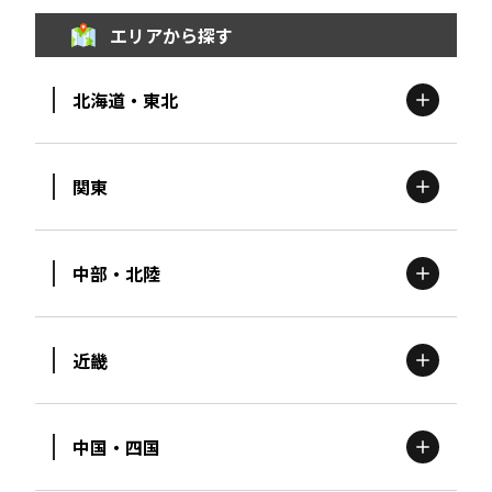
エリアから探す
北海道・東北
関東
北海道
エリア
中部・北陸
茨城
エリア
青森
エリア
近畿
新潟
エリア
栃木
エリア
岩手
エリア
中国・四国
滋賀
エリア
富山
エリア
群馬
エリア
宮城
エリア