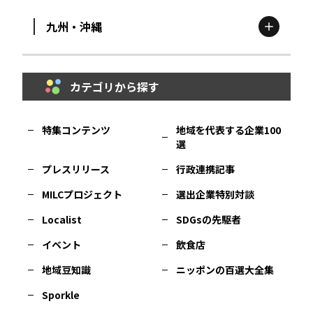
九州・沖縄
鳥取
エリア
京都
エリア
石川
エリア
埼玉
エリア
秋田
エリア
カテゴリから探す
福岡
エリア
島根
エリア
大阪市
エリア
福井
エリア
千葉
エリア
山形
エリア
特集コンテンツ
地域を代表する企業100
選
佐賀
エリア
岡山
エリア
北摂
エリア
長野
エリア
東京23区
エリア
福島
エリア
プレスリリース
行政連携記事
MILCプロジェクト
選出企業特別対談
長崎
エリア
広島
エリア
堺・泉州
エリア
岐阜
エリア
多摩
エリア
Localist
SDGsの先駆者
イベント
飲食店
熊本
エリア
山口
エリア
河内
エリア
静岡
エリア
神奈川
エリア
地域豆知識
ニッポンの百選大全集
Sporkle