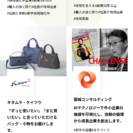
#
地域を支える
#
創業50年以上
#
職人の技と誇り
#
社長が地域出身
#
職人の技と誇り
#
社長が地域出身
#
伝統と革新
#
新卒採用強化中
#
地域貢献
国城コンサルティング
キタムラ・ケイツウ
AIテクノロジーで中小企業の
「ずっと使いたい」「また買
価値を可視化し、信頼の循環
いたい」と言っていただける
から成長企業を創出します。
バッグ・小物をお届けしま
す。
#
若手の活躍
#
まちづくり