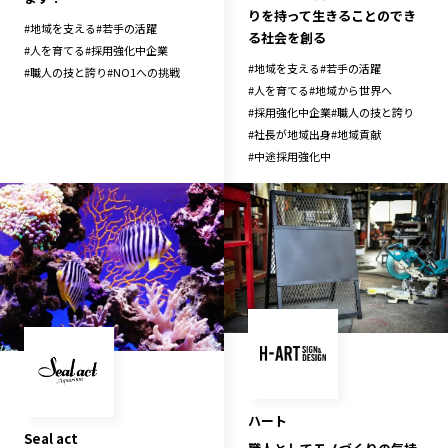
りを持って生きることのでき
#
地域を支える
#
若手の活躍
る社会を創る
#
人を育てる
#
採用強化中企業
#
地域を支える
#
若手の活躍
#
職人の技と誇り
#
NO1への挑戦
#
人を育てる
#
地域から世界へ
#
採用強化中企業
#
職人の技と誇り
#
社長が地域出身
#
地域貢献
#
中途採用強化中
ハート
Seal act