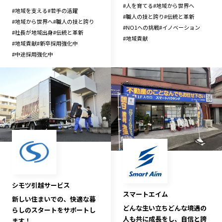
#
人を育てる
#
地域から世界へ
#
地域を支える
#
若手の活躍
#
職人の技と誇り
#
伝統と革新
#
地域から世界へ
#
職人の技と誇り
#
NO1への挑戦
#
イノベーション
#
社長が地域出身
#
伝統と革新
#
地域貢献
#
地域貢献
#
新卒採用強化中
#
中途採用強化中
シモツ引越サービス
スマートエイム
新しい住まいでの、快適な暮
どんな生い立ちどんな境遇の
らしのスタートをサポートし
人も共に成長をし、自信と誇
ます！