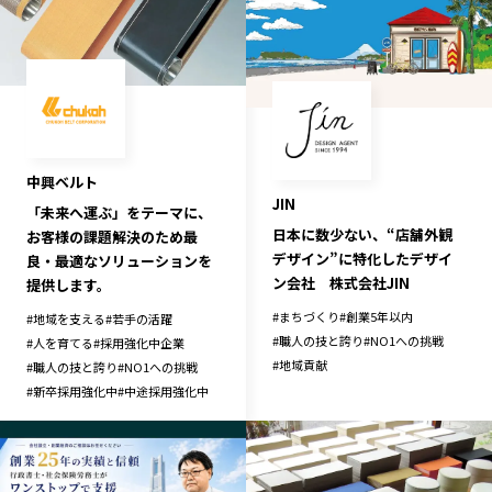
記事ライター
アンバサダー
お問い合わせ
会社概要
中興ベルト
JIN
「未来へ運ぶ」をテーマに、
日本に数少ない、“店舗外観
お客様の課題解決のため最
デザイン”に特化したデザイ
良・最適なソリューションを
ン会社 株式会社JIN
提供します。
#
まちづくり
#
創業5年以内
#
地域を支える
#
若手の活躍
#
職人の技と誇り
#
NO1への挑戦
#
人を育てる
#
採用強化中企業
#
地域貢献
#
職人の技と誇り
#
NO1への挑戦
#
新卒採用強化中
#
中途採用強化中