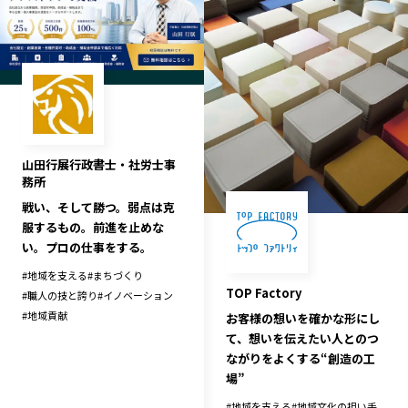
山田行展行政書士・社労士事
務所
戦い、そして勝つ。弱点は克
服するもの。前進を止めな
い。プロの仕事をする。
#
地域を支える
#
まちづくり
TOP Factory
#
職人の技と誇り
#
イノベーション
#
地域貢献
お客様の想いを確かな形にし
て、想いを伝えたい人とのつ
ながりをよくする“創造の工
場”
#
地域を支える
#
地域文化の担い手