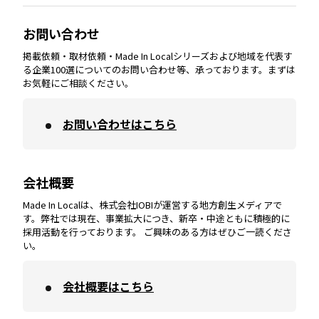
大分
エリア
徳島
エリア
兵庫
エリア
愛知
エリア
山梨
エリア
お問い合わせ
掲載依頼・取材依頼・Made In Localシリーズおよび地域を代表す
宮崎
エリア
香川
エリア
奈良
エリア
三重
エリア
る企業100選についてのお問い合わせ等、承っております。まずは
お気軽にご相談ください。
お問い合わせはこちら
鹿児島
エリア
愛媛
エリア
和歌山
エリア
会社概要
沖縄
エリア
高知
エリア
Made In Localは、株式会社IOBIが運営する地方創生メディアで
す。弊社では現在、事業拡大につき、新卒・中途ともに積極的に
採用活動を行っております。 ご興味のある方はぜひご一読くださ
い。
会社概要はこちら