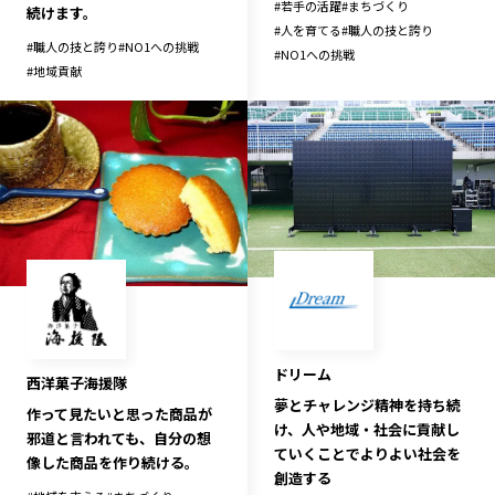
#
若手の活躍
#
まちづくり
続けます。
#
人を育てる
#
職人の技と誇り
#
職人の技と誇り
#
NO1への挑戦
#
NO1への挑戦
#
地域貢献
ドリーム
西洋菓子海援隊
夢とチャレンジ精神を持ち続
作って見たいと思った商品が
け、​人や地域・社会に貢献し
邪道と言われても、自分の想
ていくことでよりよい社会を
像した商品を作り続ける。
創造する