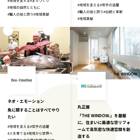
#
地域を支える
#
まちづくり
#
地域を支える
#
若手の活躍
#
地域の自然とともに
#
職人の技と誇り
#
伝統と革新
#
職人の技と誇り
#
地域貢献
#
地域貢献
ネオ・エモーション
丸正屋
魚に関することはすべてやり
「THE WINDOW.」を基盤
たい
に、住まいに最適な窓リフォ
#
地域を支える
#
若手の活躍
ームで高気密な快適空間を創
#
人を育てる
#
地域から世界へ
造する
#
採用強化中企業
#
創業5年以内