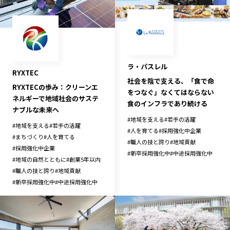
長野エリア
岐阜エリア
静岡エリア
愛知エリア
三重エリア
滋賀エリア
京都エリア
大阪市エリア
ラ・パスレル
RYXTEC
北摂エリア
堺・泉州エリア
社会を陰で支える、「食で命
RYXTECの歩み：クリーンエ
をつなぐ」なくてはならない
河内エリア
兵庫エリア
ネルギーで地域社会のサステ
食のインフラであり続ける
奈良エリア
和歌山エリア
ナブルな未来へ
#
地域を支える
#
若手の活躍
鳥取エリア
島根エリア
#
地域を支える
#
若手の活躍
#
人を育てる
#
採用強化中企業
#
まちづくり
#
人を育てる
岡山エリア
広島エリア
#
職人の技と誇り
#
地域貢献
#
採用強化中企業
#
新卒採用強化中
#
中途採用強化中
山口エリア
徳島エリア
#
地域の自然とともに
#
創業5年以内
#
職人の技と誇り
#
地域貢献
香川エリア
愛媛エリア
#
新卒採用強化中
#
中途採用強化中
高知エリア
福岡エリア
佐賀エリア
長崎エリア
熊本エリア
大分エリア