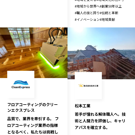
#
地域から世界へ
#
創業50年以上
#
職人の技と誇り
#
伝統と革新
#
イノベーション
#
地域貢献
フロアコーティングのクリー
松本工業
ンエクスプレス
若手が憧れる解体職人へ。技
品質で、業界を牽引する。 フ
術と人間力を評価し、キャリ
ロアコーティング業界の指標
アパスを確立する。
となるべく、私たちは挑戦し