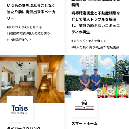
務所
いつもの味をぶれることなく
当たり前に提供出来るベーカ
境界確定測量と不動産相談を
リー
介して隣人トラブルを解消
し、笑顔の絶えないコミュニ
#
まちづくり
#
人を育てる
ティの再生
#
創業5年以内
#
職人の技と誇り
#
中途採用強化中
#
まちづくり
#
人を育てる
#
職人の技と誇り
#
社長が地域出身
スマートホーム
タイセーハウジング