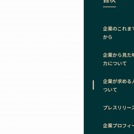
ニッポンの百選大全集
群馬
Sporkle
埼玉
企業のこれま
から
千葉
企業から見た
東京23区
力について
多摩地域
企業が求める
ついて
神奈川
プレスリリー
新潟
企業プロフィ
富山