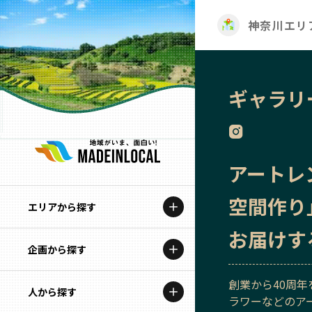
神奈川エリ
ギャラリ
アートレ
空間作り
エリアから探す
お届けす
企画から探す
北海道
創業から40周
特集コンテンツ
人から探す
青森
ラワーなどのア