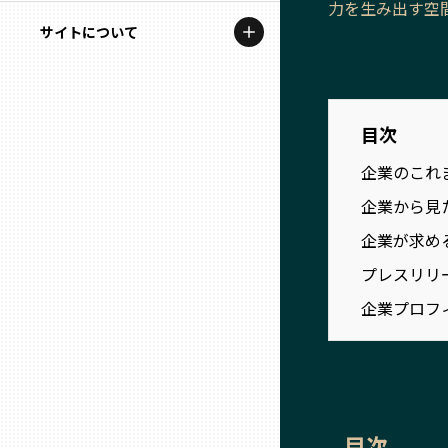
力を生み出す空
地域を代表する企業100選
記事ライター
サイトについて
岩手
プレスリリース
アンバサダー
私たちの理念
宮城
行政連携記事
お問い合わせ
目次
MILCプロジェクト
秋田
企業のこれ
運営会社情報
選出企業特別対談
企業から見
山形
Localist
企業が求め
プレスリリ
SDGsの先駆者
福島
企業プロフ
イベント
茨城
飲食店
栃木
地域豆知識
目次