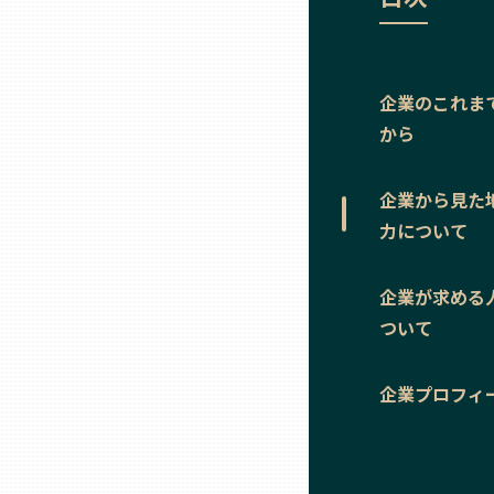
ニッポンの百選大全集
群馬
Sporkle
埼玉
企業のこれま
から
千葉
企業から見た
東京23区
力について
多摩地域
企業が求める
ついて
神奈川
企業プロフィ
新潟
富山