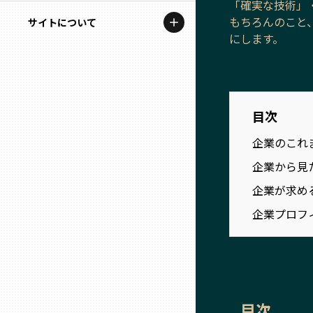
「確実な技術」
地域を代表する企業100選
記事ライター
もちろんのこと
サイトについて
岩手
プレスリリース
にします。
アンバサダー
私たちの理念
宮城
行政連携記事
お問い合わせ
MILCプロジェクト
秋田
目次
運営会社情報
選出企業特別対談
企業のこれ
山形
Localist
企業から見
企業が求め
SDGsの先駆者
福島
企業プロフ
イベント
茨城
飲食店
栃木
地域豆知識
目次