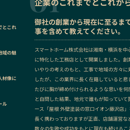
企業のこれまでとこれか
御社の
創業から現在に至るま
でとこれ
事を含めて教えてください。
スマートホーム株式会社は湘南・横浜を中
地域の魅
に特化した工務店として開業しました。創
いやりの考えのもと、工事で地域の方々に
人材像に
したが、この業界に長く在籍していると悲
たびに胸が締め付けられるような思いを何
と自問した結果、地元で誰もが知っていて
ール
ース「屋根 外壁塗装の窓口イオン藤沢店
長く携わっておりますが正直、店舗運営な
数々の失敗や成功をもとに現在も続けるこ