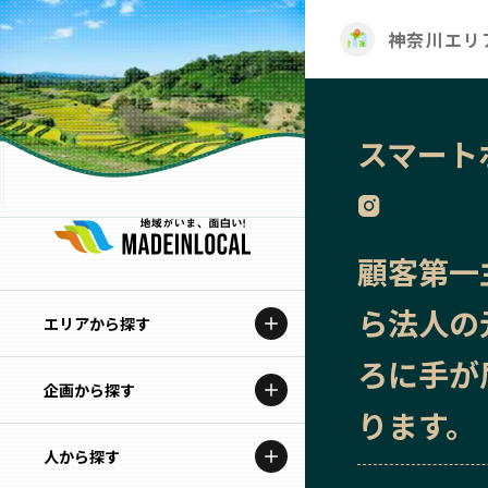
神奈川エリ
スマート
顧客第一
ら法人の
エリアから探す
ろに手が
企画から探す
北海道
ります。
特集コンテンツ
人から探す
青森