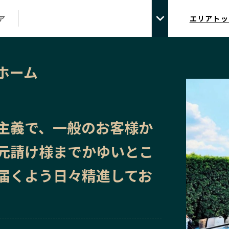
ア
エリアトッ
ホーム
主義で、一般のお客様か
元請け様までかゆいとこ
届くよう日々精進してお