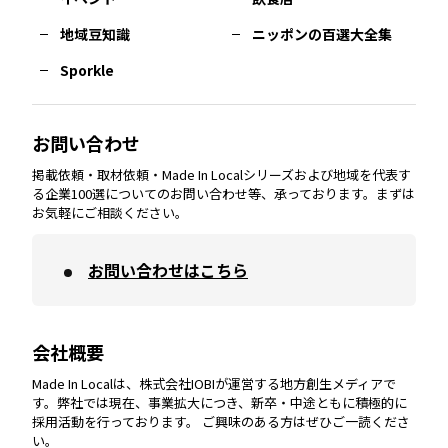
熊本
エリア
山口
エリア
河内
エリア
静岡
エリア
神奈川
エリア
地域豆知識
ニッポンの百選大全集
Sporkle
大分
エリア
徳島
エリア
兵庫
エリア
愛知
エリア
山梨
エリア
お問い合わせ
掲載依頼・取材依頼・Made In Localシリーズおよび地域を代表す
宮崎
エリア
香川
エリア
奈良
エリア
三重
エリア
る企業100選についてのお問い合わせ等、承っております。まずは
お気軽にご相談ください。
お問い合わせはこちら
鹿児島
エリア
愛媛
エリア
和歌山
エリア
会社概要
沖縄
エリア
高知
エリア
Made In Localは、株式会社IOBIが運営する地方創生メディアで
す。弊社では現在、事業拡大につき、新卒・中途ともに積極的に
採用活動を行っております。 ご興味のある方はぜひご一読くださ
い。