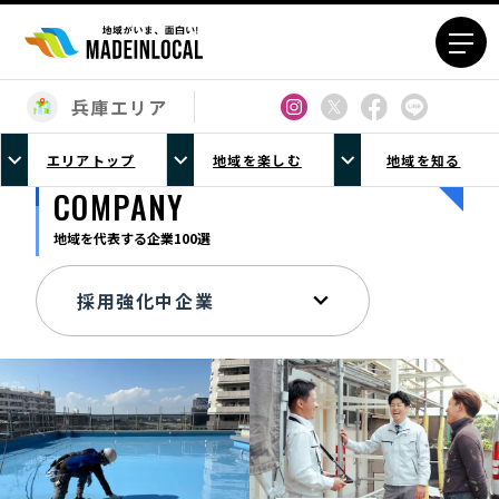
兵庫エリア
エリアから探す
エリアトップ
地域を楽しむ
地域を知る
北海道エリア
青森エリア
COMPANY
岩手エリア
宮城エリア
地域を代表する企業100選
秋田エリア
山形エリア
福島エリア
茨城エリア
栃木エリア
群馬エリア
埼玉エリア
千葉エリア
東京23区エリア
多摩エリア
神奈川エリア
新潟エリア
富山エリア
石川エリア
福井エリア
山梨エリア