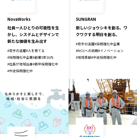
NovaWorks
SUNGRAN
社員一人ひとりの可能性を生
新しいジョウシキを創る。ワ
かし、システムとデザインで
クワクする明日を創る。
新たな価値を生み出す
#
若手の活躍
#
採用強化中企業
#
若手の活躍
#
人を育てる
#
NO1への挑戦
#
イノベーション
#
採用強化中企業
#
創業5年以内
#
地域貢献
#
中途採用強化中
#
社長が地域出身
#
新卒採用強化中
#
中途採用強化中