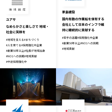
家島建設
国内有数の作業船を保有する
ユアサ
会社として日本のインフラ維
なめらかさと楽しさで 地域・
持に継続的に貢献する
社会に笑顔を
#
若手の活躍
#
採用強化中企業
#
地域を支える
#
まちづくり
#
創業50年以上
#
NO1への挑戦
#
人を育てる
#
採用強化中企業
#
地域貢献
#
創業50年以上
#
社長が地域出身
#
NO1への挑戦
#
地域貢献
#
中途採用強化中