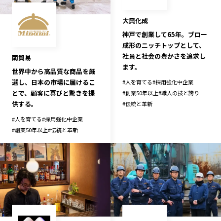
大興化成
神戸で創業して65年。ブロー
成形のニッチトップとして、
社員と社会の豊かさを追求し
南貿易
ます。
世界中から高品質な商品を厳
選し、日本の市場に届けるこ
#
人を育てる
#
採用強化中企業
とで、顧客に喜びと驚きを提
#
創業50年以上
#
職人の技と誇り
供する。
#
伝統と革新
#
人を育てる
#
採用強化中企業
#
創業50年以上
#
伝統と革新