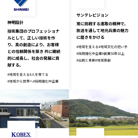
サンテレビジョン
神明設計
常に挑戦する進取の精神で、
放送を通して地元兵庫の魅力
技術集団のプロフェッショナ
に磨きをかける
ルとして、正しい技術を作
り、真の創造により、お客様
#
地域を支える
#
地域文化の担い手
との信頼関係を築き 共に継続
#
採用強化中企業
#
創業50年以上
的に成長し、社会の発展に貢
#
伝統と革新
#
地域貢献
献する。
#
地域を支える
#
人を育てる
#
地域から世界へ
#
採用強化中企業