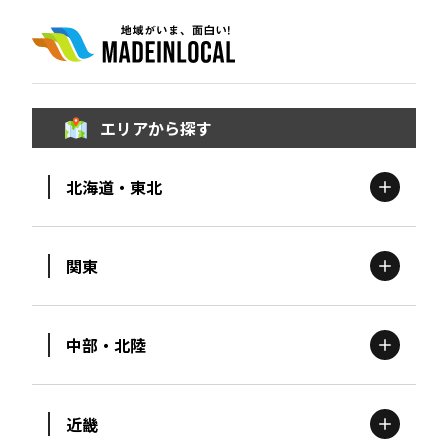
エリアから探す
北海道・東北
関東
北海道
エリア
中部・北陸
茨城
エリア
青森
エリア
近畿