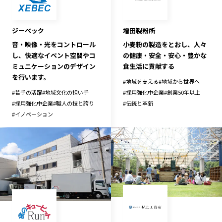
ジーベック
増田製粉所
音・映像・光をコントロール
小麦粉の製造をとおし、人々
し、快適なイベント空間やコ
の健康・安全・安心・豊かな
ミュニケーションのデザイン
食生活に貢献する
を行います。
#
地域を支える
#
地域から世界へ
#
若手の活躍
#
地域文化の担い手
#
採用強化中企業
#
創業50年以上
#
採用強化中企業
#
職人の技と誇り
#
伝統と革新
#
イノベーション