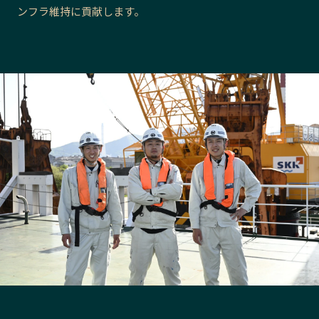
ンフラ維持に貢献します。
長野エリア
岐阜エリア
静岡エリア
愛知エリア
三重エリア
滋賀エリア
京都エリア
大阪市エリア
北摂エリア
堺・泉州エリア
河内エリア
兵庫エリア
奈良エリア
和歌山エリア
鳥取エリア
島根エリア
岡山エリア
広島エリア
山口エリア
徳島エリア
香川エリア
愛媛エリア
高知エリア
福岡エリア
佐賀エリア
長崎エリア
熊本エリア
大分エリア