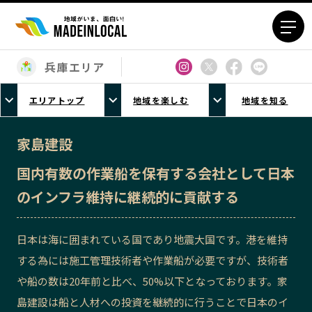
兵庫エリア
エリアから探す
エリアトップ
地域を楽しむ
地域を知る
北海道エリア
青森エリア
岩手エリア
宮城エリア
家島建設
秋田エリア
山形エリア
国内有数の作業船を保有する会社として日本
福島エリア
茨城エリア
のインフラ維持に継続的に貢献する
栃木エリア
群馬エリア
埼玉エリア
千葉エリア
日本は海に囲まれている国であり地震大国です。港を維持
東京23区エリア
多摩エリア
する為には施工管理技術者や作業船が必要ですが、技術者
神奈川エリア
新潟エリア
や船の数は20年前と比べ、50%以下となっております。家
富山エリア
石川エリア
島建設は船と人材への投資を継続的に行うことで日本のイ
福井エリア
山梨エリア