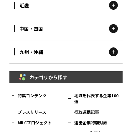
近畿
新潟
エリア
栃木
エリア
岩手
エリア
中国・四国
滋賀
エリア
富山
エリア
群馬
エリア
宮城
エリア
九州・沖縄
鳥取
エリア
京都
エリア
石川
エリア
埼玉
エリア
秋田
エリア
カテゴリから探す
福岡
エリア
島根
エリア
大阪市
エリア
福井
エリア
千葉
エリア
山形
エリア
特集コンテンツ
地域を代表する企業100
選
佐賀
エリア
岡山
エリア
北摂
エリア
長野
エリア
東京23区
エリア
福島
エリア
プレスリリース
行政連携記事
MILCプロジェクト
選出企業特別対談
長崎
エリア
広島
エリア
堺・泉州
エリア
岐阜
エリア
多摩
エリア