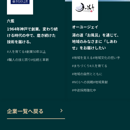
六藍
オーユージェイ
1964年神戸で創業。変わり続
湯の道「お風呂」を通じて、
ける時代の中で、磨き続けた
地域のみなさまに「しあわ
技術を届ける。
せ」をお届けしたい
#
人を育てる
#
創業50年以上
#
地域を支える
#
地域文化の担い手
#
職人の技と誇り
#
伝統と革新
#
まちづくり
#
人を育てる
#
地域の自然とともに
#
NO1への挑戦
#
地域貢献
#
中途採用強化中
企業一覧へ戻る