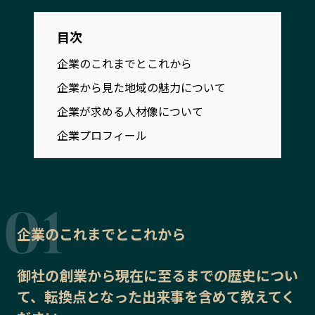
宮崎エリア
鹿児島エリア
沖縄エリア
目次
企業のこれまでとこれから
カテゴリから探す
企業から見た地域の魅力について
企業が求める人材像について
特集コンテンツ
地域を代表する 企業100選
企業プロフィール
プレスリリース
行政連携記事
MILCプロジェクト
選出企業特別対談
Localist
SDGsの先駆者
イベント
飲食店
地域豆知識
ニッポンの百選大全集
企業のこれまでとこれから
Sporkle
御社の
創業から現在に至るまでの歴史
につい
て、転換点となった出来事を含めて教えてく
「人」から探す