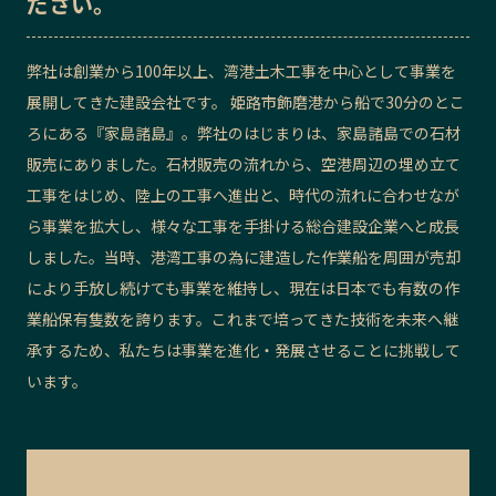
ださい。
記事ライター
アンバサダー
弊社は創業から100年以上、湾港土木工事を中心として事業を
展開してきた建設会社です。
姫路市飾磨港から船で
30分のとこ
お問い合わせ
会社概要
ろにある『家島諸島』。弊社のはじまりは、家島諸島での石材
販売にありました。石材販売の流れから、空港周辺の埋め立て
工事をはじめ、陸上の工事へ進出と、時代の流れに合わせなが
ら事業を拡大し、様々な工事を手掛ける総合建設企業へと成長
しました。当時、港湾工事の為に建造した作業船を周囲が売却
により手放し続けても事業を維持し、現在は日本でも有数の作
業船保有隻数を誇ります。これまで培ってきた技術を未来へ継
承するため、私たちは事業を進化・発展させることに挑戦して
います。