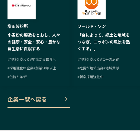
ワールド・ワン
増田製粉所
「食によって、郷土と地域を
小麦粉の製造をとおし、人々
つなぎ、ニッポンの風景を熱
の健康・安全・安心・豊かな
くする。」
食生活に貢献する
#
地域を支える
#
若手の活躍
#
地域を支える
#
地域から世界へ
#
社長が地域出身
#
地域貢献
#
採用強化中企業
#
創業50年以上
#
新卒採用強化中
#
伝統と革新
企業一覧へ戻る