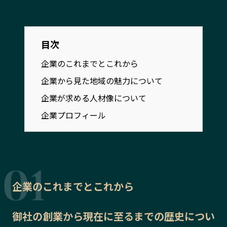
宮崎エリア
鹿児島エリア
沖縄エリア
目次
カテゴリから探す
企業のこれまでとこれから
企業から見た地域の魅力について
特集コンテンツ
地域を代表する 企業100選
企業が求める人材像について
プレスリリース
行政連携記事
企業プロフィール
MILCプロジェクト
選出企業特別対談
Localist
SDGsの先駆者
イベント
飲食店
地域豆知識
ニッポンの百選大全集
Sporkle
企業のこれまでとこれから
御社の
創業から現在に至るまでの歴史
につい
「人」から探す