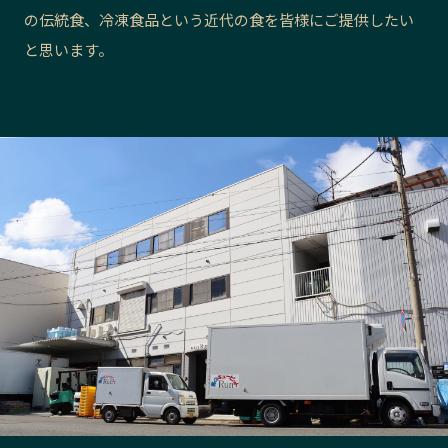
の伝統食、冷凍食品という近代の食を皆様にご提供したい
長野エリア
岐阜エリア
と思います。
静岡エリア
愛知エリア
三重エリア
滋賀エリア
京都エリア
大阪市エリア
北摂エリア
堺・泉州エリア
河内エリア
兵庫エリア
奈良エリア
和歌山エリア
鳥取エリア
島根エリア
岡山エリア
広島エリア
山口エリア
徳島エリア
香川エリア
愛媛エリア
高知エリア
福岡エリア
佐賀エリア
長崎エリア
熊本エリア
大分エリア