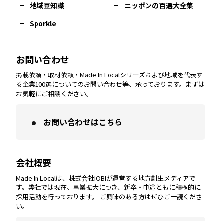
熊本
エリア
山口
エリア
河内
エリア
静岡
エリア
神奈川
エリア
地域豆知識
ニッポンの百選大全集
Sporkle
大分
エリア
徳島
エリア
兵庫
エリア
愛知
エリア
山梨
エリア
お問い合わせ
掲載依頼・取材依頼・Made In Localシリーズおよび地域を代表す
宮崎
エリア
香川
エリア
奈良
エリア
三重
エリア
る企業100選についてのお問い合わせ等、承っております。まずは
お気軽にご相談ください。
お問い合わせはこちら
鹿児島
エリア
愛媛
エリア
和歌山
エリア
会社概要
沖縄
エリア
高知
エリア
Made In Localは、株式会社IOBIが運営する地方創生メディアで
す。弊社では現在、事業拡大につき、新卒・中途ともに積極的に
採用活動を行っております。 ご興味のある方はぜひご一読くださ
い。