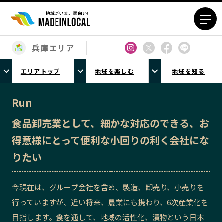
兵庫エリア
エリアから探す
エリアトップ
地域を楽しむ
地域を知る
北海道エリア
青森エリア
岩手エリア
宮城エリア
Run
秋田エリア
山形エリア
食品卸売業として、細かな対応のできる、お
福島エリア
茨城エリア
得意様にとって便利な小回りの利く会社にな
栃木エリア
群馬エリア
りたい
埼玉エリア
千葉エリア
東京23区エリア
多摩エリア
今現在は、グループ会社を含め、製造、卸売り、小売りを
神奈川エリア
新潟エリア
行っていますが、近い将来、農業にも携わり、6次産業化を
富山エリア
石川エリア
目指します。食を通して、地域の活性化、漬物という日本
福井エリア
山梨エリア