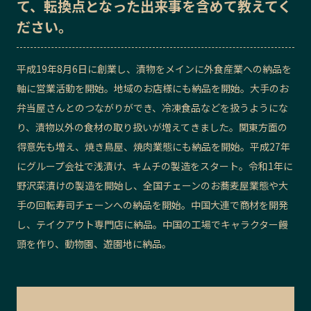
て、転換点となった出来事を含めて教えてく
記事ライター
アンバサダー
ださい。
お問い合わせ
会社概要
平成19年8月6日に創業し、漬物をメインに外食産業への納品を
軸に営業活動を開始。地域のお店様にも納品を開始。大手のお
弁当屋さんとのつながりができ、冷凍食品などを扱うようにな
り、漬物以外の食材の取り扱いが増えてきました。関東方面の
得意先も増え、焼き鳥屋、焼肉業態にも納品を開始。平成27年
にグループ会社で浅漬け、キムチの製造をスタート。令和1年に
野沢菜漬けの製造を開始し、全国チェーンのお蕎麦屋業態や大
手の回転寿司チェーンへの納品を開始。中国大連で商材を開発
し、テイクアウト専門店に納品。中国の工場でキャラクター饅
頭を作り、動物園、遊園地に納品。