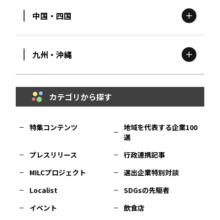
中国・四国
滋賀
エリア
富山
エリア
群馬
エリア
宮城
エリア
九州・沖縄
鳥取
エリア
京都
エリア
石川
エリア
埼玉
エリア
秋田
エリア
カテゴリから探す
福岡
エリア
島根
エリア
大阪市
エリア
福井
エリア
千葉
エリア
山形
エリア
特集コンテンツ
地域を代表する企業100
選
佐賀
エリア
岡山
エリア
北摂
エリア
長野
エリア
東京23区
エリア
福島
エリア
プレスリリース
行政連携記事
MILCプロジェクト
選出企業特別対談
長崎
エリア
広島
エリア
堺・泉州
エリア
岐阜
エリア
多摩
エリア
Localist
SDGsの先駆者
イベント
飲食店