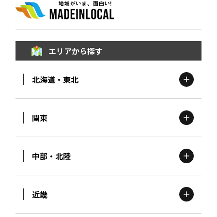
エリアから探す
北海道・東北
関東
北海道
エリア
中部・北陸
茨城
エリア
青森
エリア
近畿
新潟
エリア
栃木
エリア
岩手
エリア