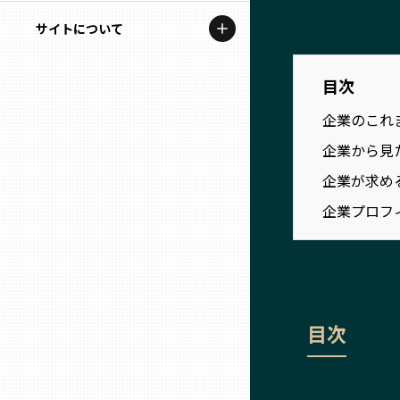
地域を代表する企業100選
記事ライター
サイトについて
岩手
プレスリリース
アンバサダー
私たちの理念
目次
宮城
行政連携記事
お問い合わせ
企業のこれ
MILCプロジェクト
秋田
企業から見
運営会社情報
選出企業特別対談
企業が求め
山形
Localist
企業プロフ
SDGsの先駆者
福島
イベント
茨城
目次
飲食店
栃木
地域豆知識