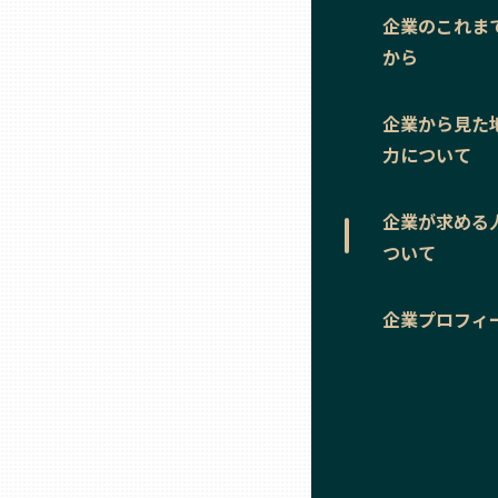
ニッポンの百選大全集
群馬
企業のこれま
から
Sporkle
埼玉
企業から見た
力について
千葉
企業が求める
東京23区
ついて
多摩地域
企業プロフィ
神奈川
新潟
富山