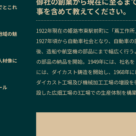
御社の
創業から現在に至るま
でとこれ
事を含めて教えてください。
1922年現在の姫路市東駅前町に「蔦工作
地域の魅
1927年頃から自動車社会となり、自動車
後、造船や航空機の部品にまで幅広く行うよ
人材像に
の部品の納品を開始。1949年には、社名を
には、ダイカスト鋳造を開始し、1968年
ダイカスト工場及び機械加工工場の増設を行
ール
設した広畑工場の3工場での生産体制を構