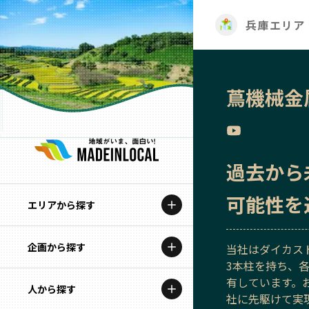
兵庫エリア
蔦機械金
過去から
可能性を
エリアから探す
企画から探す
北海道
当社はダイカス
3本柱を持ち、
有しています。
特集コンテンツ
人から探す
青森
社に先駆けて実